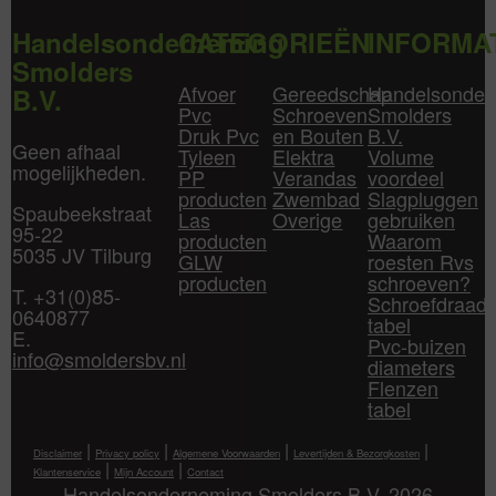
Handelsonderneming
CATEGORIEËN
INFORMA
Smolders
Afvoer
Gereedschap
Handelsonder
B.V.
Pvc
Schroeven
Smolders
Druk Pvc
en Bouten
B.V.
Geen afhaal
Tyleen
Elektra
Volume
mogelijkheden.
PP
Verandas
voordeel
producten
Zwembad
Slagpluggen
Spaubeekstraat
Las
Overige
gebruiken
95-22
producten
Waarom
5035 JV Tilburg
GLW
roesten Rvs
producten
schroeven?
T. +31(0)85-
Schroefdraad
0640877
tabel
E.
Pvc-buizen
info@smoldersbv.nl
diameters
Flenzen
tabel
|
|
|
|
Disclaimer
Privacy policy
Algemene Voorwaarden
Levertijden & Bezorgkosten
|
|
Klantenservice
Mijn Account
Contact
Handelsonderneming Smolders B.V. 2026