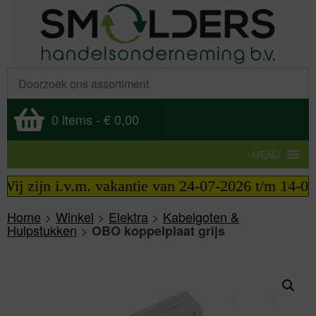
0 items
-
€ 0,00
MENU
ij zijn i.v.m. vakantie van 24-07-2026 t/m 14-08-
Home
>
Winkel
>
Elektra
>
Kabelgoten &
Hulpstukken
>
OBO koppelplaat grijs