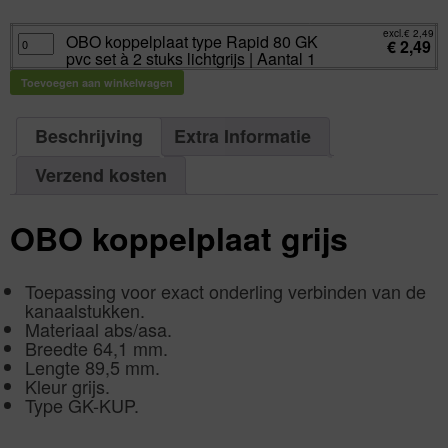
excl.
€
2,49
incl.
€
3,01
excl.
€
2,49
OBO
OBO koppelplaat type Rapid 80 GK
€
2,49
koppelplaat
pvc set à 2 stuks lichtgrijs | Aantal 1
type
Rapid
80
Toevoegen aan winkelwagen
GK
pvc
set
à
Beschrijving
Extra Informatie
2
stuks
lichtgrijs
|
Verzend kosten
Aantal
1
aantal
OBO koppelplaat grijs
Toepassing voor exact onderling verbinden van de
kanaalstukken.
Materiaal abs/asa.
Breedte 64,1 mm.
Lengte 89,5 mm.
Kleur grijs.
Type GK-KUP.