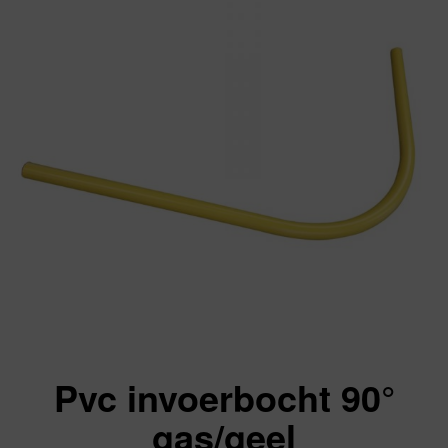
Pvc invoerbocht 90°
gas/geel