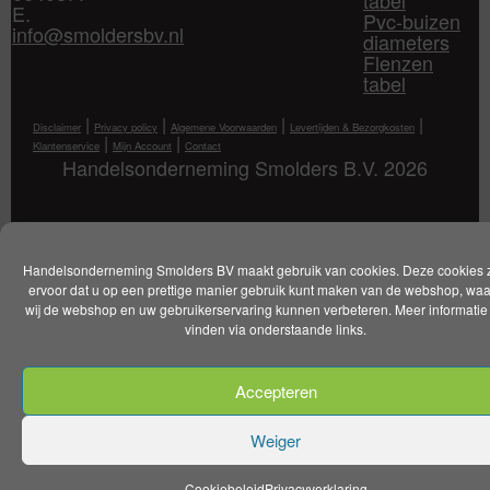
E.
Pvc-buizen
info@smoldersbv.nl
diameters
Flenzen
tabel
|
|
|
|
Disclaimer
Privacy policy
Algemene Voorwaarden
Levertijden & Bezorgkosten
|
|
Klantenservice
Mijn Account
Contact
Handelsonderneming Smolders B.V. 2026
Handelsonderneming Smolders BV maakt gebruik van cookies. Deze cookies 
ervoor dat u op een prettige manier gebruik kunt maken van de webshop, wa
wij de webshop en uw gebruikerservaring kunnen verbeteren. Meer informatie 
vinden via onderstaande links.
Accepteren
Weiger
Cookiebeleid
Privacyverklaring