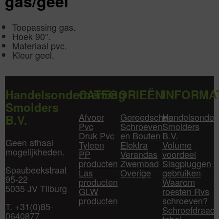
gas/geel
Toepassing gas.
Hoek 90°.
Materiaal pvc.
Kleur geel.
Handelsonderneming
CATEGORIEËN
INFORMA
Smolders
Afvoer
Gereedschap
Handelsonder
B.V.
Pvc
Schroeven
Smolders
Druk Pvc
en Bouten
B.V.
Geen afhaal
Tyleen
Elektra
Volume
mogelijkheden.
PP
Verandas
voordeel
producten
Zwembad
Slagpluggen
Spaubeekstraat
Las
Overige
gebruiken
95-22
producten
Waarom
5035 JV Tilburg
GLW
roesten Rvs
producten
schroeven?
T. +31(0)85-
Schroefdraad
0640877
tabel