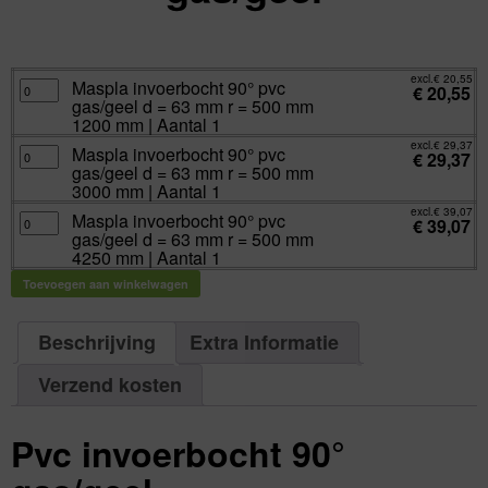
excl.
Va:
€
20,55
incl.
€
24,87
excl.
€
20,55
Maspla
Maspla invoerbocht 90° pvc
€
20,55
invoerbocht
gas/geel d = 63 mm r = 500 mm
90°
pvc
1200 mm | Aantal 1
gas/geel
d
excl.
€
29,37
Maspla
Maspla invoerbocht 90° pvc
=
€
29,37
invoerbocht
63
gas/geel d = 63 mm r = 500 mm
90°
mm
pvc
3000 mm | Aantal 1
r
gas/geel
=
d
excl.
€
39,07
500
Maspla
Maspla invoerbocht 90° pvc
=
€
39,07
mm
invoerbocht
63
gas/geel d = 63 mm r = 500 mm
1200
90°
mm
mm
pvc
4250 mm | Aantal 1
r
|
gas/geel
=
Aantal
d
500
Toevoegen aan winkelwagen
1
=
mm
aantal
63
3000
mm
mm
r
|
=
Beschrijving
Extra Informatie
Aantal
500
1
mm
aantal
4250
Verzend kosten
mm
|
Aantal
1
aantal
Pvc invoerbocht 90°