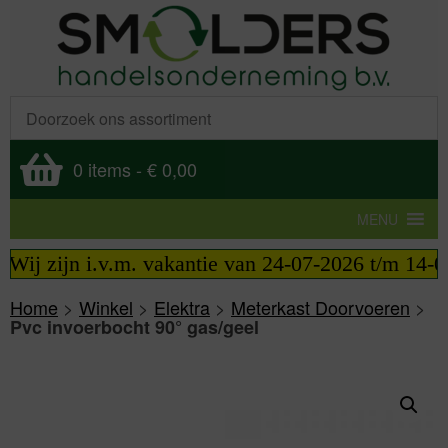
0 items
-
€ 0,00
MENU
Wij zijn i.v.m. vakantie van 24-07-2026 t/m 14-08-
Home
>
Winkel
>
Elektra
>
Meterkast Doorvoeren
>
Pvc invoerbocht 90° gas/geel