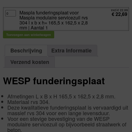
excl.
Va:
€
22,69
incl.
€
27,45
excl.
€
22,69
Maspla
Maspla funderingsplaat voor
€
22,69
funderingsplaat
Maspla modulaire servicezuil rvs
voor
Maspla
304 l x b x h= 165,5 x 162,5 x 2,8
modulaire
mm | Aantal 1
servicezuil
rvs
304
Toevoegen aan winkelwagen
l
x
b
x
Beschrijving
Extra Informatie
h=
165,5
x
162,5
Verzend kosten
x
2,8
mm
|
Aantal
WESP funderingsplaat
1
aantal
Afmetingen L x B x H 165,5 x 162,5 x 2,8 mm.
Materiaal rvs 304.
Deze kwalitatieve funderingsplaat is vervaardigd uit
massief rvs 304 voor een lange levensduur.
Voor een stevige bevestiging van de WESP
modulaire servicezuil op bijvoorbeeld straatwerk of
beton.