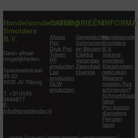
Handelsonderneming
CATEGORIEËN
INFORMA
Smolders
Afvoer
Gereedschap
Handelsonder
B.V.
Pvc
Schroeven
Smolders
Druk Pvc
en Bouten
B.V.
Geen afhaal
Tyleen
Elektra
Volume
mogelijkheden.
PP
Verandas
voordeel
producten
Zwembad
Slagpluggen
Spaubeekstraat
Las
Overige
gebruiken
95-22
producten
Waarom
5035 JV Tilburg
GLW
roesten Rvs
producten
schroeven?
T. +31(0)85-
Schroefdraad
0640877
tabel
E.
Pvc-buizen
info@smoldersbv.nl
diameters
Flenzen
tabel
|
|
|
|
Disclaimer
Privacy policy
Algemene Voorwaarden
Levertijden & Bezorgkosten