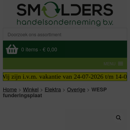
0 items
-
€ 0,00
MENU
ij zijn i.v.m. vakantie van 24-07-2026 t/m 14-08-
Home
>
Winkel
>
Elektra
>
Overige
>
WESP
funderingsplaat