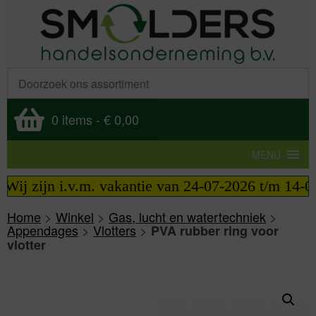
0 items
-
€ 0,00
MENU
ij zijn i.v.m. vakantie van 24-07-2026 t/m 14-08-
Home
>
Winkel
>
Gas, lucht en watertechniek
>
Appendages
>
Vlotters
>
PVA rubber ring voor
vlotter