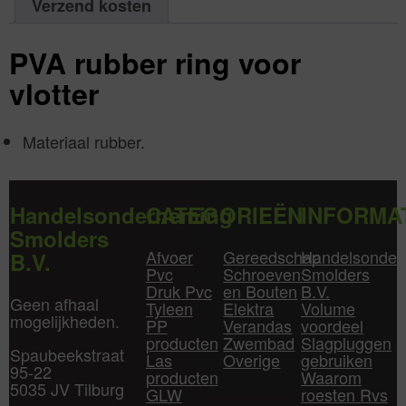
Verzend kosten
PVA rubber ring voor
vlotter
Materiaal rubber.
Handelsonderneming
CATEGORIEËN
INFORMA
Smolders
Afvoer
Gereedschap
Handelsonder
B.V.
Pvc
Schroeven
Smolders
Druk Pvc
en Bouten
B.V.
Geen afhaal
Tyleen
Elektra
Volume
mogelijkheden.
PP
Verandas
voordeel
producten
Zwembad
Slagpluggen
Spaubeekstraat
Las
Overige
gebruiken
95-22
producten
Waarom
5035 JV Tilburg
GLW
roesten Rvs