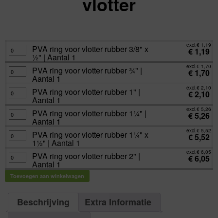
vlotter
excl.
Va:
€
1,19
incl.
€
1,44
excl.
€
1,19
PVA
PVA ring voor vlotter rubber 3/8" x
€
1,19
ring
½" | Aantal 1
voor
vlotter
excl.
€
1,70
rubber
PVA
PVA ring voor vlotter rubber ¾" |
€
1,70
3/8"
ring
Aantal 1
x
voor
½"
vlotter
excl.
€
2,10
|
rubber
PVA
PVA ring voor vlotter rubber 1" |
€
2,10
Aantal
¾"
ring
Aantal 1
1
|
voor
aantal
Aantal
vlotter
excl.
€
5,26
1
rubber
PVA
PVA ring voor vlotter rubber 1¼" |
€
5,26
aantal
1"
ring
Aantal 1
|
voor
Aantal
vlotter
excl.
€
5,52
1
rubber
PVA
PVA ring voor vlotter rubber 1¼" x
€
5,52
aantal
1¼"
ring
1½" | Aantal 1
|
voor
Aantal
vlotter
excl.
€
6,05
1
rubber
PVA
PVA ring voor vlotter rubber 2" |
€
6,05
aantal
1¼"
ring
Aantal 1
x
voor
1½"
vlotter
|
rubber
Toevoegen aan winkelwagen
Aantal
2"
1
|
aantal
Aantal
1
Beschrijving
Extra Informatie
aantal