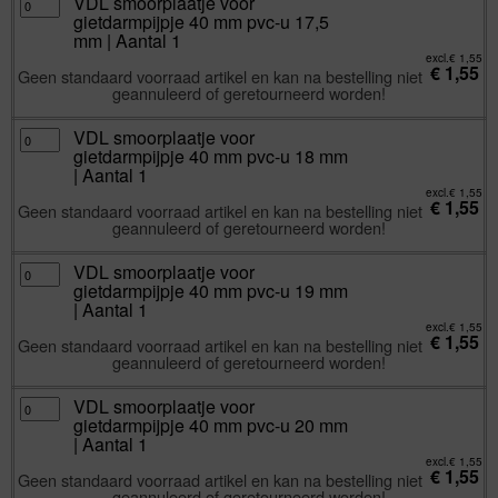
VDL smoorplaatje voor
1
smoorplaatje
gietdarmpijpje 40 mm pvc-u 17,5
aantal
voor
gietdarmpijpje
mm | Aantal 1
40
mm
excl.
€
1,55
€
1,55
pvc-
Geen standaard voorraad artikel en kan na bestelling niet
u
geannuleerd of geretourneerd worden!
17,5
mm
|
Aantal
VDL
VDL smoorplaatje voor
1
smoorplaatje
gietdarmpijpje 40 mm pvc-u 18 mm
aantal
voor
gietdarmpijpje
| Aantal 1
40
mm
excl.
€
1,55
€
1,55
pvc-
Geen standaard voorraad artikel en kan na bestelling niet
u
geannuleerd of geretourneerd worden!
18
mm
|
Aantal
VDL
VDL smoorplaatje voor
1
smoorplaatje
gietdarmpijpje 40 mm pvc-u 19 mm
aantal
voor
gietdarmpijpje
| Aantal 1
40
mm
excl.
€
1,55
€
1,55
pvc-
Geen standaard voorraad artikel en kan na bestelling niet
u
geannuleerd of geretourneerd worden!
19
mm
|
Aantal
VDL
VDL smoorplaatje voor
1
smoorplaatje
gietdarmpijpje 40 mm pvc-u 20 mm
aantal
voor
gietdarmpijpje
| Aantal 1
40
mm
excl.
€
1,55
€
1,55
pvc-
Geen standaard voorraad artikel en kan na bestelling niet
u
geannuleerd of geretourneerd worden!