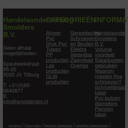
Handelsonderneming
CATEGORIEËN
INFORMA
Smolders
Afvoer
Gereedschap
Handelsonder
B.V.
Pvc
Schroeven
Smolders
Druk Pvc
en Bouten
B.V.
Geen afhaal
Tyleen
Elektra
Volume
mogelijkheden.
PP
Verandas
voordeel
producten
Zwembad
Slagpluggen
Spaubeekstraat
Las
Overige
gebruiken
95-22
producten
Waarom
5035 JV Tilburg
GLW
roesten Rvs
producten
schroeven?
T. +31(0)85-
Schroefdraad
0640877
tabel
E.
Pvc-buizen
info@smoldersbv.nl
diameters
Flenzen
tabel
|
|
|
|
Disclaimer
Privacy policy
Algemene Voorwaarden
Levertijden & Bezorgkosten