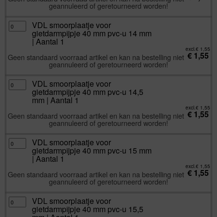
u
geannuleerd of geretourneerd worden!
13,5
mm
|
Aantal
VDL
VDL smoorplaatje voor
1
smoorplaatje
gietdarmpijpje 40 mm pvc-u 14 mm
aantal
voor
gietdarmpijpje
| Aantal 1
40
mm
excl.
€
1,55
€
1,55
pvc-
Geen standaard voorraad artikel en kan na bestelling niet
u
geannuleerd of geretourneerd worden!
14
mm
|
Aantal
VDL
VDL smoorplaatje voor
1
smoorplaatje
gietdarmpijpje 40 mm pvc-u 14,5
aantal
voor
gietdarmpijpje
mm | Aantal 1
40
mm
excl.
€
1,55
€
1,55
pvc-
Geen standaard voorraad artikel en kan na bestelling niet
u
geannuleerd of geretourneerd worden!
14,5
mm
|
Aantal
VDL
VDL smoorplaatje voor
1
smoorplaatje
gietdarmpijpje 40 mm pvc-u 15 mm
aantal
voor
gietdarmpijpje
| Aantal 1
40
mm
excl.
€
1,55
€
1,55
pvc-
Geen standaard voorraad artikel en kan na bestelling niet
u
geannuleerd of geretourneerd worden!
15
mm
|
Aantal
VDL
VDL smoorplaatje voor
1
smoorplaatje
gietdarmpijpje 40 mm pvc-u 15,5
aantal
voor
gietdarmpijpje