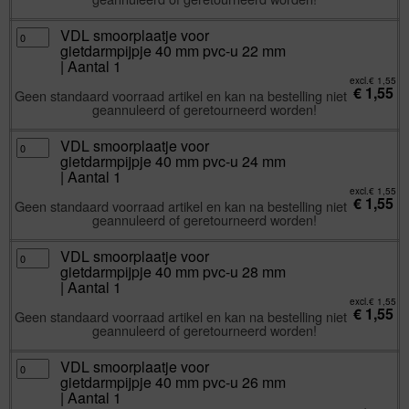
20
mm
|
Aantal
VDL
VDL smoorplaatje voor
1
smoorplaatje
gietdarmpijpje 40 mm pvc-u 22 mm
aantal
voor
gietdarmpijpje
| Aantal 1
40
mm
excl.
€
1,55
€
1,55
pvc-
Geen standaard voorraad artikel en kan na bestelling niet
u
geannuleerd of geretourneerd worden!
22
mm
|
Aantal
VDL
VDL smoorplaatje voor
1
smoorplaatje
gietdarmpijpje 40 mm pvc-u 24 mm
aantal
voor
gietdarmpijpje
| Aantal 1
40
mm
excl.
€
1,55
€
1,55
pvc-
Geen standaard voorraad artikel en kan na bestelling niet
u
geannuleerd of geretourneerd worden!
24
mm
|
Aantal
VDL
VDL smoorplaatje voor
1
smoorplaatje
gietdarmpijpje 40 mm pvc-u 28 mm
aantal
voor
gietdarmpijpje
| Aantal 1
40
mm
excl.
€
1,55
€
1,55
pvc-
Geen standaard voorraad artikel en kan na bestelling niet
u
geannuleerd of geretourneerd worden!
28
mm
|
Aantal
VDL
VDL smoorplaatje voor
1
smoorplaatje
gietdarmpijpje 40 mm pvc-u 26 mm
aantal
voor
gietdarmpijpje
| Aantal 1
40