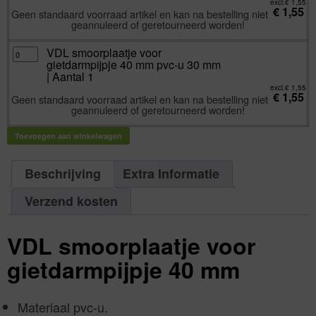
mm
excl.
€
1,55
€
1,55
pvc-
Geen standaard voorraad artikel en kan na bestelling niet
u
geannuleerd of geretourneerd worden!
26
mm
|
Aantal
VDL
VDL smoorplaatje voor
1
smoorplaatje
gietdarmpijpje 40 mm pvc-u 30 mm
aantal
voor
gietdarmpijpje
| Aantal 1
40
mm
excl.
€
1,55
€
1,55
pvc-
Geen standaard voorraad artikel en kan na bestelling niet
u
geannuleerd of geretourneerd worden!
30
mm
|
Aantal
Toevoegen aan winkelwagen
1
aantal
Beschrijving
Extra Informatie
Verzend kosten
VDL smoorplaatje voor
gietdarmpijpje 40 mm
Materiaal pvc-u.