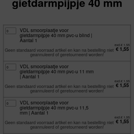
gietdarmpijpje 40 mm
excl.
Va:
€
1,55
incl.
€
1,88
VDL
VDL smoorplaatje voor
smoorplaatje
gietdarmpijpje 40 mm pvc-u blind |
voor
gietdarmpijpje
Aantal 1
40
mm
excl.
€
1,55
€
1,55
pvc-
Geen standaard voorraad artikel en kan na bestelling niet
u
geannuleerd of geretourneerd worden!
blind
|
Aantal
1
VDL
VDL smoorplaatje voor
aantal
smoorplaatje
gietdarmpijpje 40 mm pvc-u 11 mm
voor
gietdarmpijpje
| Aantal 1
40
mm
excl.
€
1,55
€
1,55
pvc-
Geen standaard voorraad artikel en kan na bestelling niet
u
geannuleerd of geretourneerd worden!
11
mm
|
Aantal
VDL
VDL smoorplaatje voor
1
smoorplaatje
gietdarmpijpje 40 mm pvc-u 11,5
aantal
voor
gietdarmpijpje
mm | Aantal 1
40
mm
excl.
€
1,55
€
1,55
pvc-
Geen standaard voorraad artikel en kan na bestelling niet
u
geannuleerd of geretourneerd worden!
11,5
mm