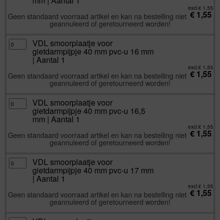
mm | Aantal 1
40
mm
excl.
€
1,55
€
1,55
pvc-
Geen standaard voorraad artikel en kan na bestelling niet
u
geannuleerd of geretourneerd worden!
15,5
mm
|
Aantal
VDL
VDL smoorplaatje voor
1
smoorplaatje
gietdarmpijpje 40 mm pvc-u 16 mm
aantal
voor
gietdarmpijpje
| Aantal 1
40
mm
excl.
€
1,55
€
1,55
pvc-
Geen standaard voorraad artikel en kan na bestelling niet
u
geannuleerd of geretourneerd worden!
16
mm
|
Aantal
VDL
VDL smoorplaatje voor
1
smoorplaatje
gietdarmpijpje 40 mm pvc-u 16,5
aantal
voor
gietdarmpijpje
mm | Aantal 1
40
mm
excl.
€
1,55
€
1,55
pvc-
Geen standaard voorraad artikel en kan na bestelling niet
u
geannuleerd of geretourneerd worden!
16,5
mm
|
Aantal
VDL
VDL smoorplaatje voor
1
smoorplaatje
gietdarmpijpje 40 mm pvc-u 17 mm
aantal
voor
gietdarmpijpje
| Aantal 1
40
mm
excl.
€
1,55
€
1,55
pvc-
Geen standaard voorraad artikel en kan na bestelling niet
u
geannuleerd of geretourneerd worden!
17
mm
|
Aantal
VDL