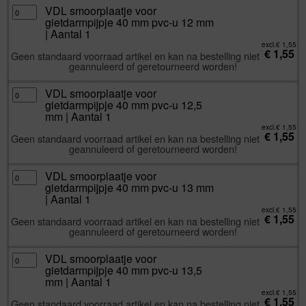
|
Aantal
VDL
VDL smoorplaatje voor
1
smoorplaatje
gietdarmpijpje 40 mm pvc-u 12 mm
aantal
voor
gietdarmpijpje
| Aantal 1
40
mm
excl.
€
1,55
€
1,55
pvc-
Geen standaard voorraad artikel en kan na bestelling niet
u
geannuleerd of geretourneerd worden!
12
mm
|
Aantal
VDL
VDL smoorplaatje voor
1
smoorplaatje
gietdarmpijpje 40 mm pvc-u 12,5
aantal
voor
gietdarmpijpje
mm | Aantal 1
40
mm
excl.
€
1,55
€
1,55
pvc-
Geen standaard voorraad artikel en kan na bestelling niet
u
geannuleerd of geretourneerd worden!
12,5
mm
|
Aantal
VDL
VDL smoorplaatje voor
1
smoorplaatje
gietdarmpijpje 40 mm pvc-u 13 mm
aantal
voor
gietdarmpijpje
| Aantal 1
40
mm
excl.
€
1,55
€
1,55
pvc-
Geen standaard voorraad artikel en kan na bestelling niet
u
geannuleerd of geretourneerd worden!
13
mm
|
Aantal
VDL
VDL smoorplaatje voor
1
smoorplaatje
gietdarmpijpje 40 mm pvc-u 13,5
aantal
voor
gietdarmpijpje
mm | Aantal 1
40
mm
excl.
€
1,55
€
1,55
pvc-
Geen standaard voorraad artikel en kan na bestelling niet