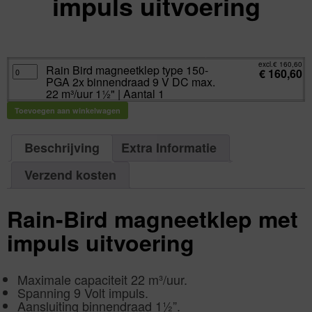
impuls uitvoering
excl.
Va:
€
160,60
incl.
€
194,33
excl.
€
160,60
Rain
Rain Bird magneetklep type 150-
€
160,60
Bird
PGA 2x binnendraad 9 V DC max.
magneetklep
type
22 m³/uur 1½" | Aantal 1
150-
PGA
Toevoegen aan winkelwagen
2x
binnendraad
9
V
DC
Beschrijving
Extra Informatie
max.
22
m³/uur
Verzend kosten
1½"
|
Aantal
1
aantal
Rain-Bird magneetklep met
impuls uitvoering
Maximale capaciteit 22 m³/uur.
Spanning 9 Volt impuls.
Aansluiting binnendraad 1½”.