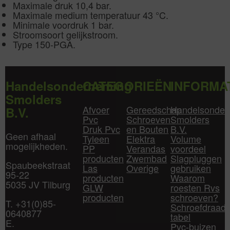
Maximale druk 10,4 bar.
Maximale medium temperatuur 43 °C.
Minimale voordruk 1 bar.
Stroomsoort gelijkstroom.
Type 150-PGA.
Handelsonderneming
CATEGORIEËN
INFORMA
Smolders
Afvoer
Gereedschap
Handelsonder
B.V.
Pvc
Schroeven
Smolders
Druk Pvc
en Bouten
B.V.
Geen afhaal
Tyleen
Elektra
Volume
mogelijkheden.
PP
Verandas
voordeel
producten
Zwembad
Slagpluggen
Spaubeekstraat
Las
Overige
gebruiken
95-22
producten
Waarom
5035 JV Tilburg
GLW
roesten Rvs
producten
schroeven?
T. +31(0)85-
Schroefdraad
0640877
tabel
E.
Pvc-buizen