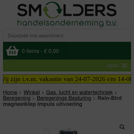
0 items
-
€ 0,00
MENU
j zijn i.v.m. vakantie van 24-07-2026 t/m 14-08-2
Home
>
Winkel
>
Gas, lucht en watertechniek
>
Beregening
>
Beregenings Besturing
>
Rain-Bird
magneetklep impuls uitvoering