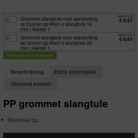
excl.
Va:
€
0,57
incl.
€
0,69
excl.
€
0,57
Grommet
Grommet slangtule voor aansluiting
€
0,57
slangtule
op buizen pp klem x slangtule 16
voor
aansluiting
mm | Aantal 1
op
buizen
excl.
€
0,61
Grommet
Grommet slangtule voor aansluiting
pp
€
0,61
slangtule
klem
op buizen pp klem x slangtule 20
voor
x
aansluiting
mm | Aantal 1
slangtule
op
16
buizen
mm
Toevoegen aan winkelwagen
pp
|
klem
Aantal
x
1
slangtule
aantal
20
Beschrijving
Extra Informatie
mm
|
Aantal
Verzend kosten
1
aantal
PP grommet slangtule
Materiaal pp.