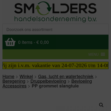
0 items
-
€ 0,00
MENU
j zijn i.v.m. vakantie van 24-07-2026 t/m 14-08-2
Home
>
Winkel
>
Gas, lucht en watertechniek
>
Beregening
>
Druppelbevloeiing
>
Bevloeiing
Accessoires
>
PP grommet slangtule