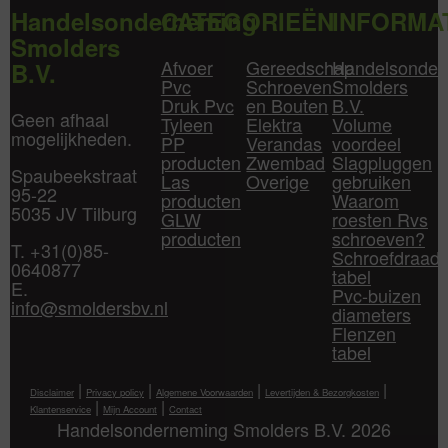
Handelsonderneming
CATEGORIEËN
INFORMA
Smolders
Afvoer
Gereedschap
Handelsonder
B.V.
Pvc
Schroeven
Smolders
Druk Pvc
en Bouten
B.V.
Geen afhaal
Tyleen
Elektra
Volume
mogelijkheden.
PP
Verandas
voordeel
producten
Zwembad
Slagpluggen
Spaubeekstraat
Las
Overige
gebruiken
95-22
producten
Waarom
5035 JV Tilburg
GLW
roesten Rvs
producten
schroeven?
T. +31(0)85-
Schroefdraad
0640877
tabel
E.
Pvc-buizen
info@smoldersbv.nl
diameters
Flenzen
tabel
|
|
|
|
Disclaimer
Privacy policy
Algemene Voorwaarden
Levertijden & Bezorgkosten
|
|
Klantenservice
Mijn Account
Contact
Handelsonderneming Smolders B.V. 2026