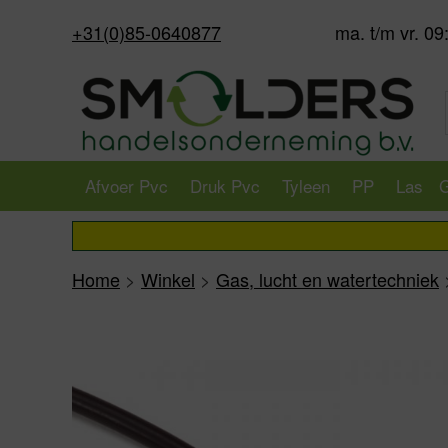
+31(0)85-0640877
ma. t/m vr. 09
Afvoer Pvc
Druk Pvc
Tyleen
PP
Las
G
Home
>
Winkel
>
Gas, lucht en watertechniek