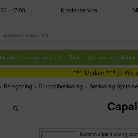
:00 - 17:00
Klantenservice
Mi
as, lucht en watertechniek
Tools
Schroeven en Bouten
*** Update *** | | Wij zijn
>
Beregening
>
Druppelbevloeiing
>
Bevloeiing System
Capai
Va:
Netafim
Netafim capillairslang capac
capillairslang