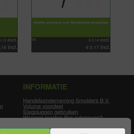
Netafim prevopen voor Woodpecker druppelaar
excl.
excl.
Va:
0,13
€
0,14
incl.
incl.
,16
€
0,17
INFORMATIE
Handelsonderneming Smolders B.V.
en
Volume voordeel
Slagpluggen gebruiken
Waarom roesten Rvs schroeven?
Schroefdraad tabel
Pvc-buizen diameters