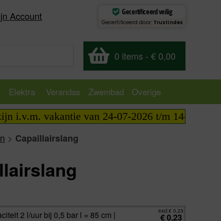
Gecertificeerd veilig
jn Account
Gecertificeerd door:
Trustindex
0 items
-
€ 0,00
Elektra
Verandas
Zwembad
Overige
 i.v.m. vakantie van 24-07-2026 t/m 14-08-2026 tel
en
>
Capaillairslang
llairslang
excl.
€
0,23
incl.
€
0,28
excl.
€
0,23
iteit 2 l/uur bij 0,5 bar l = 85 cm |
€
0,23