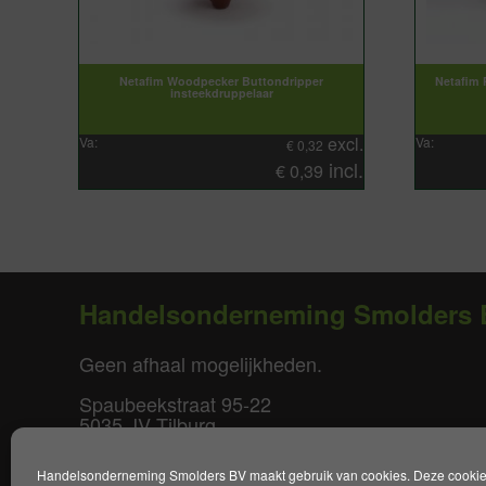
Netafim Woodpecker Buttondripper
Netafim 
insteekdruppelaar
excl.
Va:
Va:
€
0,32
incl.
€
0,39
Handelsonderneming Smolders 
Geen afhaal mogelijkheden.
Spaubeekstraat 95-22
5035 JV Tilburg
T. +31(0)85-0640877
Handelsonderneming Smolders BV maakt gebruik van cookies. Deze cookies 
E.
info@smoldersbv.nl