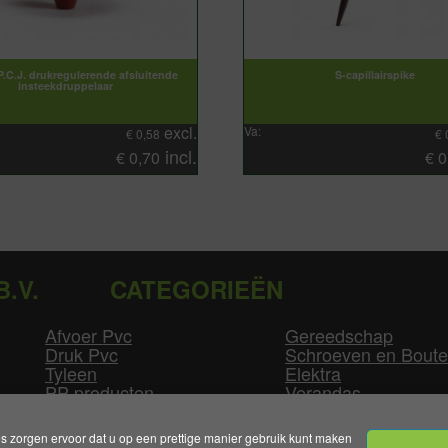
P.C.J. drukregulerende afsluitende
S-capillairspike
insteekdruppelaar
excl.
Va:
€
0,58
€
incl.
€
0,70
€
0
B.V.
CATEGORIEËN
Afvoer Pvc
Gereedschap
Druk Pvc
Schroeven en Bout
Tyleen
Elektra
PP producten
Verandas
Las producten
Zwembad
GLW producten
Overige
zorgen ervoor dat u op een prettige manier gebruik kunt maken