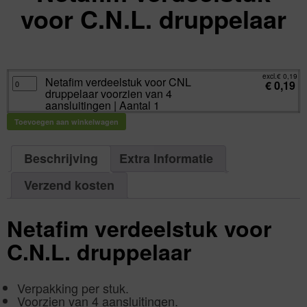
voor C.N.L. druppelaar
excl.
Va:
€
0,19
incl.
€
0,23
excl.
€
0,19
Netafim
Netafim verdeelstuk voor CNL
€
0,19
verdeelstuk
druppelaar voorzien van 4
voor
CNL
aansluitingen | Aantal 1
druppelaar
voorzien
Toevoegen aan winkelwagen
van
4
aansluitingen
|
Aantal
Beschrijving
Extra Informatie
1
aantal
Verzend kosten
Netafim verdeelstuk voor
C.N.L. druppelaar
Verpakking per stuk.
Voorzien van 4 aansluitingen.