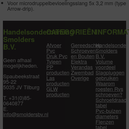
Voor microdruppelbevloeiingsslang 5x 3,2 mm (type
Arrow-drip).
Handelsonderneming
CATEGORIEËN
INFORMA
Smolders
Afvoer
Gereedschap
Handelsonder
B.V.
Pvc
Schroeven
Smolders
Druk Pvc
en Bouten
B.V.
Geen afhaal
Tyleen
Elektra
Volume
mogelijkheden.
PP
Verandas
voordeel
producten
Zwembad
Slagpluggen
Spaubeekstraat
Las
Overige
gebruiken
95-22
producten
Waarom
5035 JV Tilburg
GLW
roesten Rvs
producten
schroeven?
T. +31(0)85-
Schroefdraad
0640877
tabel
E.
Pvc-buizen
info@smoldersbv.nl
diameters
Flenzen
tabel