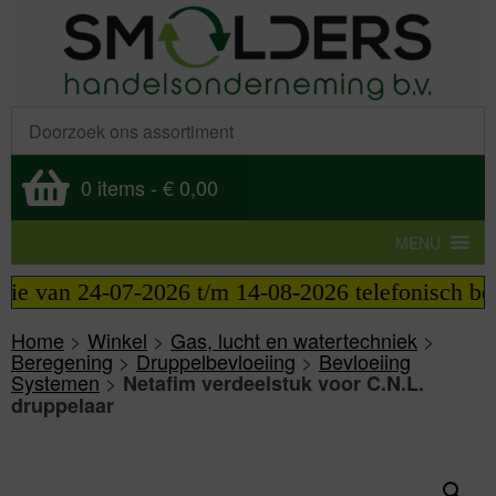
0 items
-
€ 0,00
MENU
tie van 24-07-2026 t/m 14-08-2026 telefonisch bere
Home
>
Winkel
>
Gas, lucht en watertechniek
>
Beregening
>
Druppelbevloeiing
>
Bevloeiing
Systemen
>
Netafim verdeelstuk voor C.N.L.
druppelaar