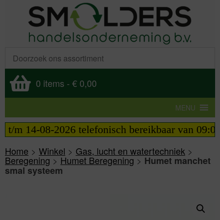
0 items
-
€ 0,00
MENU
 t/m 14-08-2026 telefonisch bereikbaar van 09:00 t
Home
>
Winkel
>
Gas, lucht en watertechniek
>
Beregening
>
Humet Beregening
>
Humet manchet
smal systeem