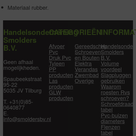
Materiaal rubber.
Handelsonderneming
CATEGORIEËN
INFORMA
Smolders
Afvoer
Gereedschap
Handelsonder
B.V.
Pvc
Schroeven
Smolders
Druk Pvc
en Bouten
B.V.
Geen afhaal
Tyleen
Elektra
Volume
mogelijkheden.
PP
Verandas
voordeel
producten
Zwembad
Slagpluggen
Spaubeekstraat
Las
Overige
gebruiken
95-22
producten
Waarom
5035 JV Tilburg
GLW
roesten Rvs
producten
schroeven?
T. +31(0)85-
Schroefdraad
0640877
tabel
E.
Pvc-buizen
info@smoldersbv.nl
diameters
Flenzen
tabel