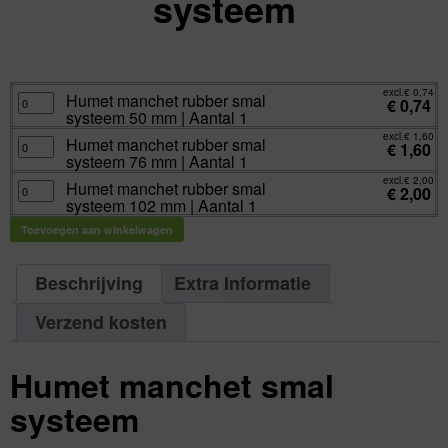
systeem
excl.
Va:
€
0,74
incl.
€
0,90
excl.
€
0,74
Humet
Humet manchet rubber smal
€
0,74
manchet
systeem 50 mm | Aantal 1
rubber
smal
excl.
€
1,60
systeem
Humet
Humet manchet rubber smal
€
1,60
50
manchet
systeem 76 mm | Aantal 1
mm
rubber
|
smal
excl.
€
2,00
Aantal
systeem
Humet
Humet manchet rubber smal
€
2,00
1
76
manchet
systeem 102 mm | Aantal 1
aantal
mm
rubber
|
smal
Aantal
systeem
Toevoegen aan winkelwagen
1
102
aantal
mm
|
Aantal
Beschrijving
Extra Informatie
1
aantal
Verzend kosten
Humet manchet smal
systeem