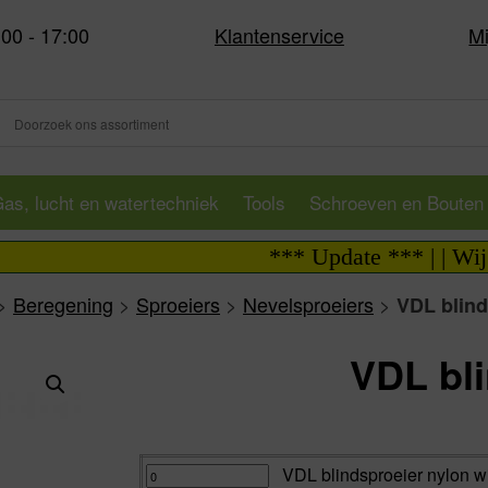
:00 - 17:00
Klantenservice
Mi
as, lucht en watertechniek
Tools
Schroeven en Bouten
*** Update *** | | Wij zijn
>
Beregening
>
Sproeiers
>
Nevelsproeiers
>
VDL blind
VDL bl
Va:
VDL
VDL blindsproeier nylon wi
blindsproeier