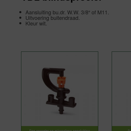
Aansluiting bu.dr. W.W. 3/8″ of M11.
Uitvoering buitendraad.
Kleur wit.
Dan sproeier pe-microslang aansluiting
Da