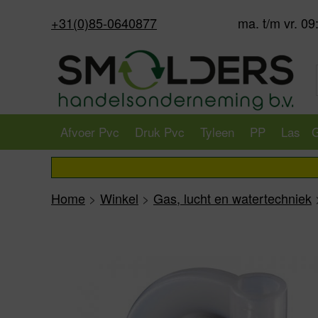
+31(0)85-0640877
ma. t/m vr. 09
Afvoer Pvc
Druk Pvc
Tyleen
PP
Las
G
Home
>
Winkel
>
Gas, lucht en watertechniek