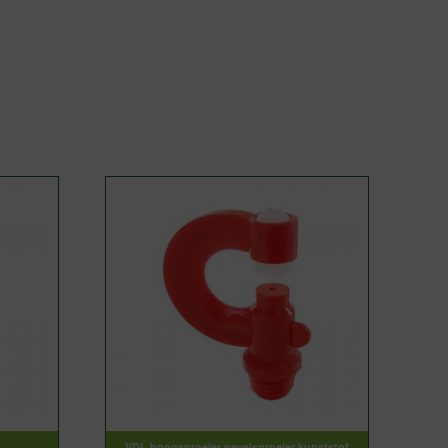
VDL boogsproeier nevelsproeier kunststof