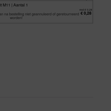
t M11 | Aantal 1
excl.
€
0,28
€
0,28
an na bestelling niet geannuleerd of geretourneerd
worden!