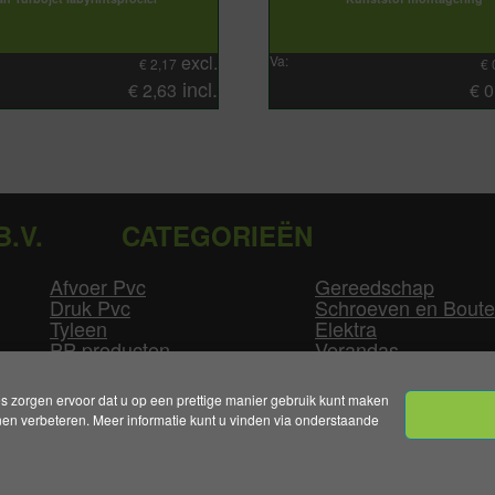
excl.
Va:
€
2,17
€
incl.
€
2,63
€
0
B.V.
CATEGORIEËN
Afvoer Pvc
Gereedschap
Druk Pvc
Schroeven en Bout
Tyleen
Elektra
PP producten
Verandas
Las producten
Zwembad
GLW producten
Overige
zorgen ervoor dat u op een prettige manier gebruik kunt maken
n verbeteren. Meer informatie kunt u vinden via onderstaande
mene Voorwaarden
|
Levertijden & Bezorgkosten
|
Klant