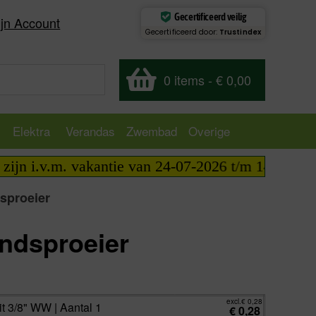
Gecertificeerd veilig
jn Account
Gecertificeerd door:
Trustindex
0 items
-
€ 0,00
Elektra
Verandas
Zwembad
Overige
 i.v.m. vakantie van 24-07-2026 t/m 14-08-2026 tel
sproeier
indsproeier
excl.
€
0,28
incl.
€
0,34
excl.
€
0,28
t 3/8" WW | Aantal 1
€
0,28