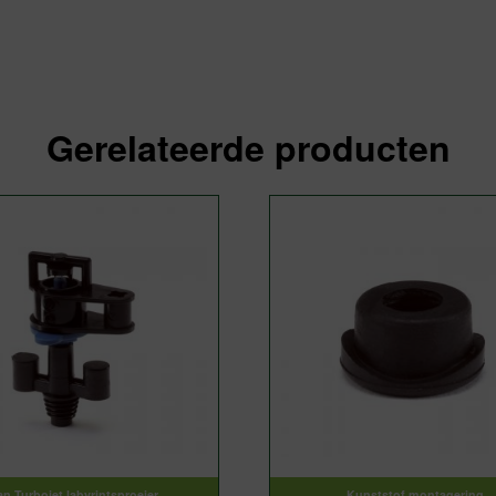
Gerelateerde producten
n Turbojet labyrintsproeier
Kunststof montagering