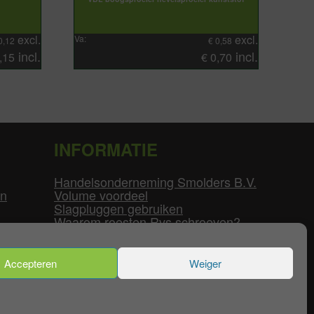
excl.
excl.
Va:
0,12
€
0,58
incl.
incl.
,15
€
0,70
INFORMATIE
Handelsonderneming Smolders B.V.
en
Volume voordeel
Slagpluggen gebruiken
Waarom roesten Rvs schroeven?
Schroefdraad tabel
Pvc-buizen diameters
Flenzen tabel
Accepteren
Weiger
enservice
|
Mijn Account
|
Contact