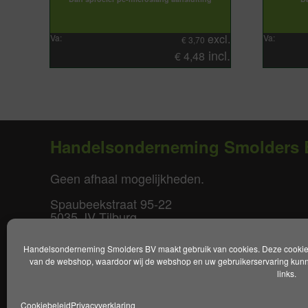
excl.
Va:
Va:
€
3,70
incl.
€
4,48
Handelsonderneming Smolders 
Geen afhaal mogelijkheden.
Spaubeekstraat 95-22
5035 JV Tilburg
T. +31(0)85-0640877
Handelsonderneming Smolders BV maakt gebruik van cookies. Deze cookies 
E.
info@smoldersbv.nl
van de webshop, waardoor wij de webshop en uw gebruikerservaring kunne
links.
Disclaimer
|
Privacy policy
|
Alge
Cookiebeleid
Privacyverklaring