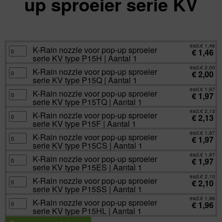
up sproeier serie KV
excl.
Va:
€
1,46
incl.
€
1,77
excl.
€
1,46
K-
K-Rain nozzle voor pop-up sproeier
€
1,46
Rain
serie KV type P15H | Aantal 1
nozzle
voor
excl.
€
2,00
pop-
K-
K-Rain nozzle voor pop-up sproeier
€
2,00
up
Rain
serie KV type P15Q | Aantal 1
sproeier
nozzle
serie
voor
excl.
€
1,97
KV
pop-
K-
K-Rain nozzle voor pop-up sproeier
€
1,97
type
up
Rain
serie KV type P15TQ | Aantal 1
P15H
sproeier
nozzle
|
serie
voor
excl.
€
2,13
Aantal
KV
pop-
K-
K-Rain nozzle voor pop-up sproeier
€
2,13
1
type
up
Rain
serie KV type P15F | Aantal 1
aantal
P15Q
sproeier
nozzle
|
serie
voor
excl.
€
1,97
Aantal
KV
pop-
K-
K-Rain nozzle voor pop-up sproeier
€
1,97
1
type
up
Rain
serie KV type P15CS | Aantal 1
aantal
P15TQ
sproeier
nozzle
|
serie
voor
excl.
€
1,97
Aantal
KV
pop-
K-
K-Rain nozzle voor pop-up sproeier
€
1,97
1
type
up
Rain
serie KV type P15ES | Aantal 1
aantal
P15F
sproeier
nozzle
|
serie
voor
excl.
€
2,10
Aantal
KV
pop-
K-
K-Rain nozzle voor pop-up sproeier
€
2,10
1
type
up
Rain
serie KV type P15SS | Aantal 1
aantal
P15CS
sproeier
nozzle
|
serie
voor
excl.
€
1,96
Aantal
KV
pop-
K-
K-Rain nozzle voor pop-up sproeier
€
1,96
1
type
up
Rain
serie KV type P15HL | Aantal 1
aantal
P15ES
sproeier
nozzle
|
serie
voor