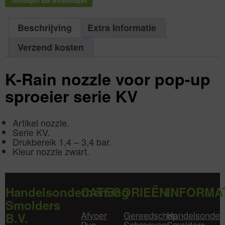
Aantal
KV
pop-
Toevoegen aan winkelwagen
1
type
up
aantal
P15SS
sproeier
|
serie
Aantal
KV
Beschrijving
Extra Informatie
1
type
aantal
P15HL
|
Aantal
Verzend kosten
1
aantal
K-Rain nozzle voor pop-up
sproeier serie KV
Artikel nozzle.
Serie KV.
Drukbereik 1,4 – 3,4 bar.
Kleur nozzle zwart.
Handelsonderneming
CATEGORIEËN
INFORMA
Smolders
Afvoer
Gereedschap
Handelsonder
B.V.
Pvc
Schroeven
Smolders