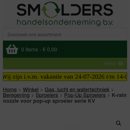
0 items
-
€ 0,00
MENU
ij zijn i.v.m. vakantie van 24-07-2026 t/m 14-08-
Home
>
Winkel
>
Gas, lucht en watertechniek
>
Beregening
>
Sproeiers
>
Pop-Up Sproeiers
>
K-rain
nozzle voor pop-up sproeier serie KV