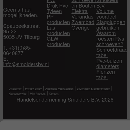
Druk Pvc
en Bouten
B.V.
Geen afhaal
Tyleen
Elektra
Volume
mogelijkheden.
PP
Verandas
voordeel
producten
Zwembad
Slagpluggen
Spaubeekstraat
Las
Overige
gebruiken
95-22
producten
Waarom
5035 JV Tilburg
GLW
roesten Rvs
producten
schroeven?
T. +31(0)85-
Schroefdraad
0640877
tabel
E.
Pvc-buizen
info@smoldersbv.nl
diameters
Flenzen
tabel
|
|
|
|
Disclaimer
Privacy policy
Algemene Voorwaarden
Levertijden & Bezorgkosten
|
|
Klantenservice
Mijn Account
Contact
Handelsonderneming Smolders B.V. 2026