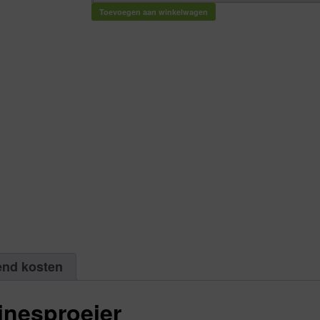
Maxi-
paw
Toevoegen aan winkelwagen
turbinesproeier
|
Aantal
1
aantal
end kosten
inesproeier