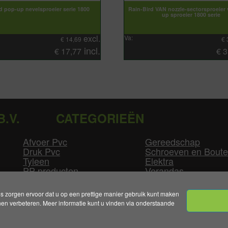
d pop-up nevelsproeier serie 1800
Rain-Bird VAN nozzle-sectorsproeier
up sproeier 1800 serie
excl.
Va:
€
14,69
€
incl.
€
17,77
€
3
B.V.
CATEGORIEËN
Afvoer Pvc
Gereedschap
Druk Pvc
Schroeven en Bout
Tyleen
Elektra
PP producten
Verandas
Las producten
Zwembad
GLW producten
Overige
zorgen ervoor dat u op een prettige manier gebruik kunt maken
n verbeteren. Meer informatie kunt u vinden via onderstaande
mene Voorwaarden
|
Levertijden & Bezorgkosten
|
Klant