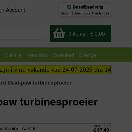
Gecertificeerd veilig
jn Account
Gecertificeerd door:
Trustindex
0 items
-
€ 0,00
Elektra
Verandas
Zwembad
Overige
i.v.m. vakantie van 24-07-2026 t/m 14-08-2026 tel
ird Maxi-paw turbinesproeier
paw turbinesproeier
excl.
€
67,49
incl.
€
81,66
excl.
€
67,49
sproeier | Aantal 1
€
67,49