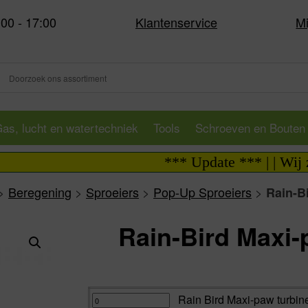
:00 - 17:00
Klantenservice
Mi
as, lucht en watertechniek
Tools
Schroeven en Bouten
*** Update *** | | Wij zijn 
>
Beregening
>
Sproeiers
>
Pop-Up Sproeiers
>
Rain-B
Rain-Bird Maxi-
Va:
Rain
Rain Bird Maxi-paw turbine
Bird