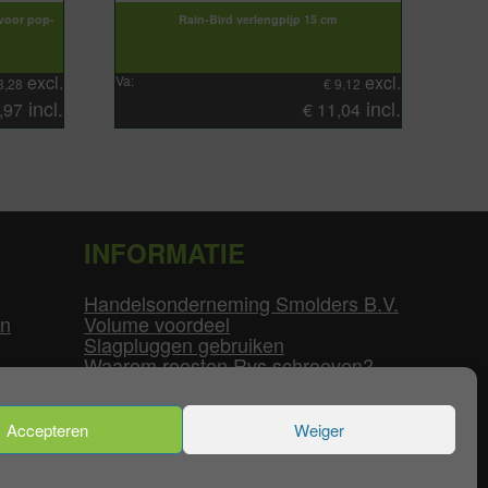
 voor pop-
Rain-Bird verlengpijp 15 cm
excl.
excl.
Va:
3,28
€
9,12
incl.
incl.
,97
€
11,04
INFORMATIE
Handelsonderneming Smolders B.V.
en
Volume voordeel
Slagpluggen gebruiken
Waarom roesten Rvs schroeven?
Schroefdraad tabel
Pvc-buizen diameters
Flenzen tabel
Accepteren
Weiger
enservice
|
Mijn Account
|
Contact