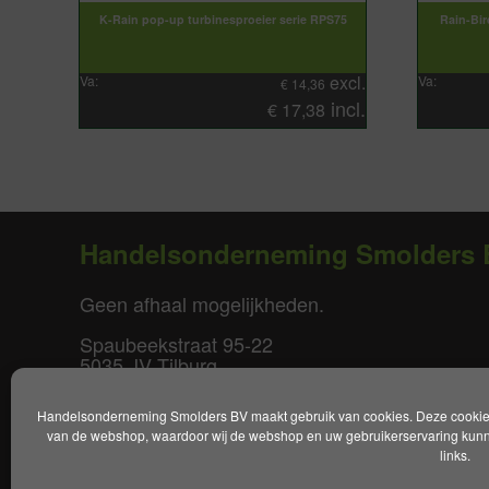
K-Rain pop-up turbinesproeier serie RPS75
Rain-Bir
excl.
Va:
Va:
€
14,36
incl.
€
17,38
Handelsonderneming Smolders 
Geen afhaal mogelijkheden.
Spaubeekstraat 95-22
5035 JV Tilburg
T. +31(0)85-0640877
Handelsonderneming Smolders BV maakt gebruik van cookies. Deze cookies 
E.
info@smoldersbv.nl
van de webshop, waardoor wij de webshop en uw gebruikerservaring kunne
links.
Disclaimer
|
Privacy policy
|
Alge