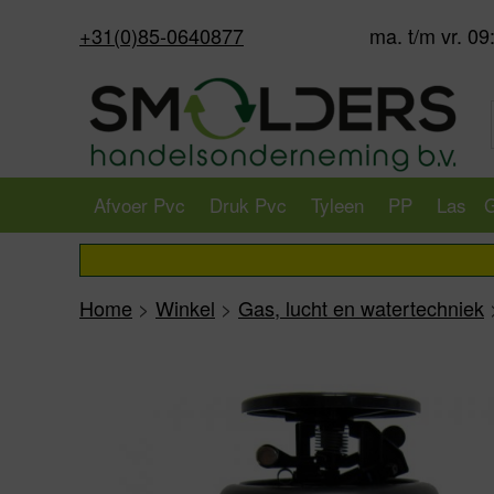
+31(0)85-0640877
ma. t/m vr. 09
Afvoer Pvc
Druk Pvc
Tyleen
PP
Las
G
Home
>
Winkel
>
Gas, lucht en watertechniek