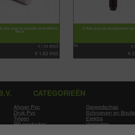
le voor pop-up sproeier serie NPS en
K-Rain pop-up nevelsproeier ty
Pro-S
excl.
Va:
€
1,34
€
incl.
€
1,62
€
2
B.V.
CATEGORIEËN
Afvoer Pvc
Gereedschap
Druk Pvc
Schroeven en Bout
Tyleen
Elektra
PP producten
Verandas
Las producten
Zwembad