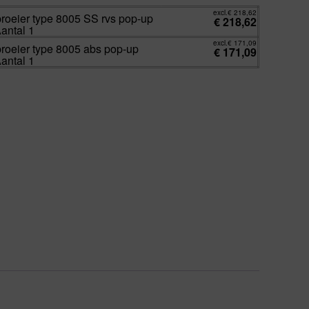
excl.
€
218,62
proeier type 8005 SS rvs pop-up
€
218,62
Aantal 1
excl.
€
171,09
proeier type 8005 abs pop-up
€
171,09
Aantal 1