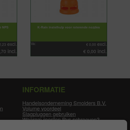
pe NPS
K-Rain instelhulp voor roterende nozzles
excl.
excl.
Va:
2,23
€
0,00
incl.
incl.
,70
€
0,00
INFORMATIE
Handelsonderneming Smolders B.V.
en
Volume voordeel
Slagpluggen gebruiken
Waarom roesten Rvs schroeven?
Schroefdraad tabel