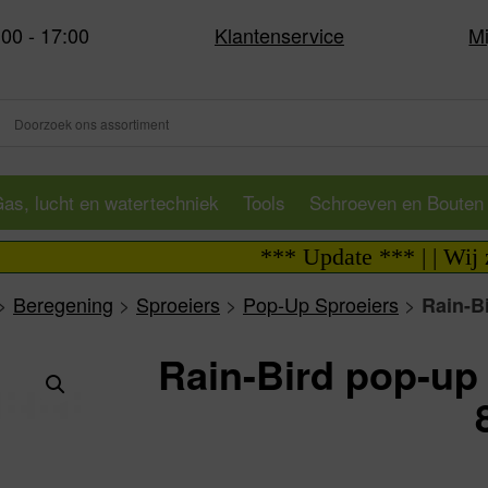
:00 - 17:00
Klantenservice
Mi
as, lucht en watertechniek
Tools
Schroeven en Bouten
*** Update *** | | Wij zijn 
>
Beregening
>
Sproeiers
>
Pop-Up Sproeiers
>
Rain-B
Rain-Bird pop-up 
Va: