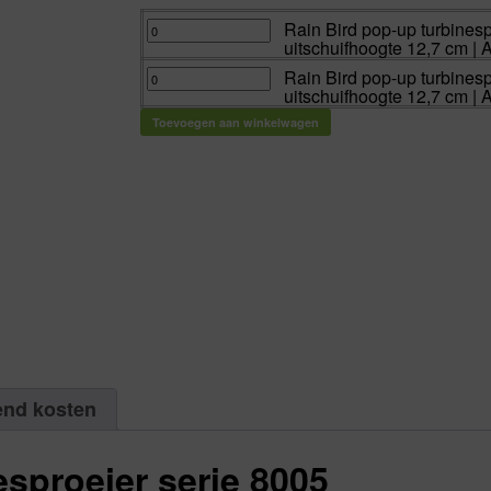
Rain
Rain Bird pop-up turbines
Bird
uitschuifhoogte 12,7 cm | 
pop-
up
turbinesproeier
Rain
Rain Bird pop-up turbines
type
Bird
uitschuifhoogte 12,7 cm | 
8005
pop-
SS
up
rvs
turbinesproeier
Toevoegen aan winkelwagen
pop-
type
up
8005
uitschuifhoogte
abs
12,7
pop-
cm
up
|
uitschuifhoogte
Aantal
12,7
1
cm
aantal
|
Aantal
1
aantal
end kosten
esproeier serie 8005