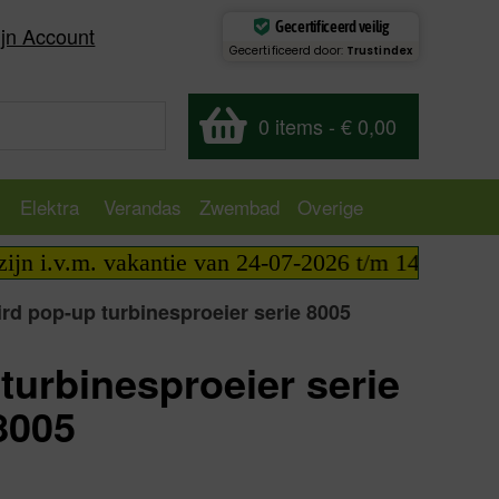
Gecertificeerd veilig
jn Account
Gecertificeerd door:
Trustindex
0 items
-
€ 0,00
Elektra
Verandas
Zwembad
Overige
i.v.m. vakantie van 24-07-2026 t/m 14-08-2026 tel
ird pop-up turbinesproeier serie 8005
turbinesproeier serie
8005
excl.
€
171,09
incl.
€
207,02