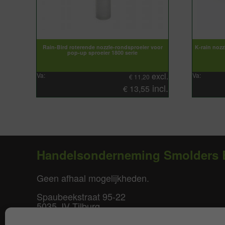
Rain-Bird roterende nozzle-rondsproeier voor
K-rain nozz
pop-up sproeier 1800 serie
excl.
Va:
Va:
€
11,20
incl.
€
13,55
Handelsonderneming Smolders 
Geen afhaal mogelijkheden.
Spaubeekstraat 95-22
5035 JV Tilburg
T. +31(0)85-0640877