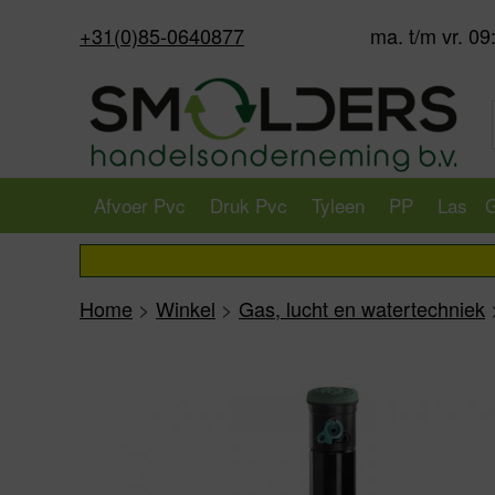
+31(0)85-0640877
ma. t/m vr. 09
Afvoer Pvc
Druk Pvc
Tyleen
PP
Las
G
Home
>
Winkel
>
Gas, lucht en watertechniek