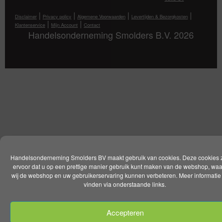
|
|
|
|
Disclaimer
Privacy policy
Algemene Voorwaarden
Levertijden & Bezorgkosten
|
|
Klantenservice
Mijn Account
Contact
Handelsonderneming Smolders B.V. 2026
Handelsonderneming Smolders BV maakt gebruik van cookies. Deze cookies 
ervoor dat u op een prettige manier gebruik kunt maken van de webshop, wa
wij de webshop en uw gebruikerservaring kunnen verbeteren. Meer informatie 
vinden via onderstaande links.
Accepteren