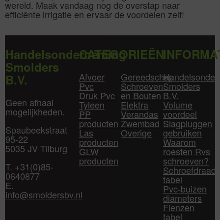
wereld. Maak vandaag nog de overstap naar
efficiënte irrigatie en ervaar de voordelen zelf!
Handelsonderneming
CATEGORIEËN
INFORMA
Smolders
Afvoer
Gereedschap
Handelsonder
B.V.
Pvc
Schroeven
Smolders
Druk Pvc
en Bouten
B.V.
Geen afhaal
Tyleen
Elektra
Volume
mogelijkheden.
PP
Verandas
voordeel
producten
Zwembad
Slagpluggen
Spaubeekstraat
Las
Overige
gebruiken
95-22
producten
Waarom
5035 JV Tilburg
GLW
roesten Rvs
producten
schroeven?
T. +31(0)85-
Schroefdraad
0640877
tabel
E.
Pvc-buizen
info@smoldersbv.nl
diameters
Flenzen
tabel