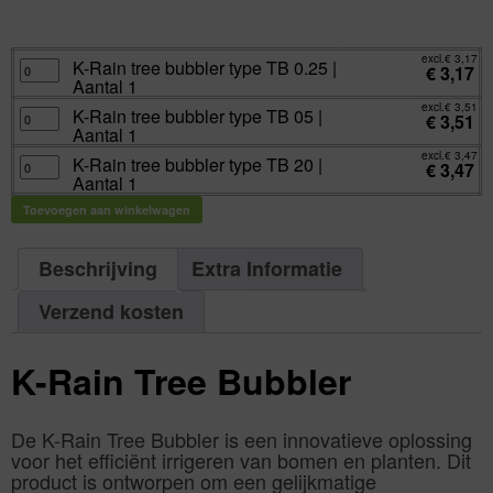
excl.
Va:
€
3,17
incl.
€
3,84
excl.
€
3,17
K-
K-Rain tree bubbler type TB 0.25 |
€
3,17
Rain
Aantal 1
tree
bubbler
excl.
€
3,51
type
K-
K-Rain tree bubbler type TB 05 |
€
3,51
TB
Rain
Aantal 1
0.25
tree
|
bubbler
excl.
€
3,47
Aantal
type
K-
K-Rain tree bubbler type TB 20 |
€
3,47
1
TB
Rain
Aantal 1
aantal
05
tree
|
bubbler
Aantal
type
Toevoegen aan winkelwagen
1
TB
aantal
20
|
Aantal
Beschrijving
Extra Informatie
1
aantal
Verzend kosten
K-Rain Tree Bubbler
De K-Rain Tree Bubbler is een innovatieve oplossing
voor het efficiënt irrigeren van bomen en planten. Dit
product is ontworpen om een gelijkmatige