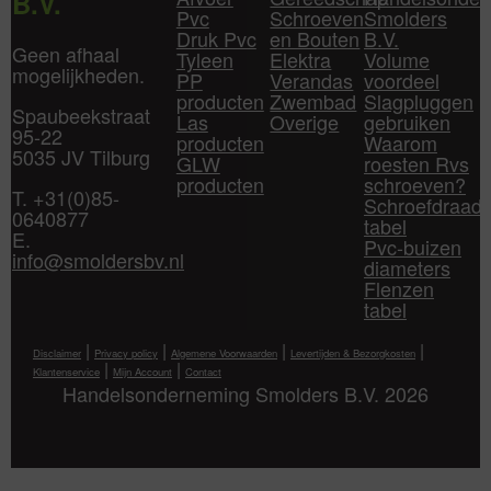
B.V.
Pvc
Schroeven
Smolders
Druk Pvc
en Bouten
B.V.
Geen afhaal
Tyleen
Elektra
Volume
mogelijkheden.
PP
Verandas
voordeel
producten
Zwembad
Slagpluggen
Spaubeekstraat
Las
Overige
gebruiken
95-22
producten
Waarom
5035 JV Tilburg
GLW
roesten Rvs
producten
schroeven?
T. +31(0)85-
Schroefdraad
0640877
tabel
E.
Pvc-buizen
info@smoldersbv.nl
diameters
Flenzen
tabel
|
|
|
|
Disclaimer
Privacy policy
Algemene Voorwaarden
Levertijden & Bezorgkosten
|
|
Klantenservice
Mijn Account
Contact
Handelsonderneming Smolders B.V. 2026