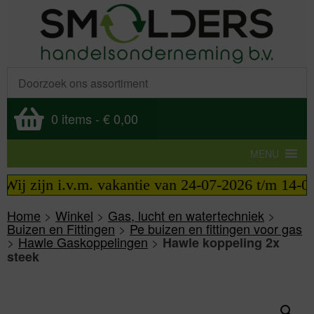
0 items
-
€ 0,00
MENU
j zijn i.v.m. vakantie van 24-07-2026 t/m 14-08-2
Home
>
Winkel
>
Gas, lucht en watertechniek
>
Buizen en Fittingen
>
Pe buizen en fittingen voor gas
>
Hawle Gaskoppelingen
>
Hawle koppeling 2x
steek