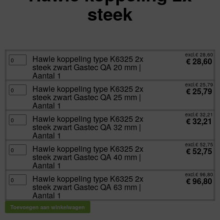
steek
excl.
Va:
€
25,79
incl.
€
31,21
excl.
€
28,60
Hawle
Hawle koppeling type K6325 2x
€
28,60
koppeling
steek zwart Gastec QA 20 mm |
type
K6325
Aantal 1
2x
steek
excl.
€
25,79
Hawle
Hawle koppeling type K6325 2x
zwart
€
25,79
koppeling
Gastec
steek zwart Gastec QA 25 mm |
type
QA
K6325
Aantal 1
20
2x
mm
steek
excl.
€
32,21
|
Hawle
Hawle koppeling type K6325 2x
zwart
€
32,21
Aantal
koppeling
Gastec
steek zwart Gastec QA 32 mm |
1
type
QA
aantal
K6325
Aantal 1
25
2x
mm
steek
excl.
€
52,75
|
Hawle
Hawle koppeling type K6325 2x
zwart
€
52,75
Aantal
koppeling
Gastec
steek zwart Gastec QA 40 mm |
1
type
QA
aantal
K6325
Aantal 1
32
2x
mm
steek
excl.
€
96,80
|
Hawle
Hawle koppeling type K6325 2x
zwart
€
96,80
Aantal
koppeling
Gastec
steek zwart Gastec QA 63 mm |
1
type
QA
aantal
K6325
Aantal 1
40
2x
mm
steek
|
Toevoegen aan winkelwagen
zwart
Aantal
Gastec
1
QA