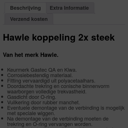
aantal
63
mm
Beschrijving
Extra Informatie
|
Aantal
1
Verzend kosten
aantal
Hawle koppeling 2x steek
Van het merk Hawle.
Keurmerk Gastec QA en Kiwa.
Corrosiebestendig materiaal.
Fitting vervaardigd uit polyacetaalhars.
Doordachte trekring en conische binnenvorm
waarborgen volledige trekvastheid.
Gasdicht door O-ring.
Vuilkering door rubber manchet.
Eventuele demontage van de verbinding is mogelijk
met speciale wiggen.
Na demontage van de verbinding moeten de
trekring en O-ring vervangen worden.