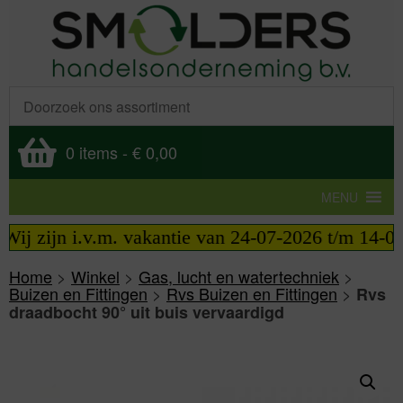
0 items
-
€ 0,00
MENU
j zijn i.v.m. vakantie van 24-07-2026 t/m 14-08-2
Home
>
Winkel
>
Gas, lucht en watertechniek
>
Buizen en Fittingen
>
Rvs Buizen en Fittingen
>
Rvs
draadbocht 90° uit buis vervaardigd