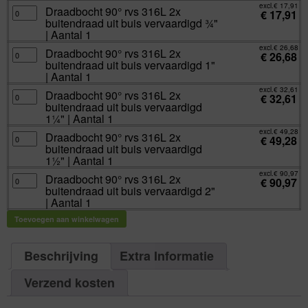
buitendraad
excl.
€
17,91
Draadbocht
Draadbocht 90° rvs 316L 2x
uit
€
17,91
90°
buis
buitendraad uit buis vervaardigd ¾"
rvs
vervaardigd
316L
| Aantal 1
½"
2x
|
buitendraad
excl.
€
26,68
Aantal
Draadbocht
Draadbocht 90° rvs 316L 2x
uit
€
26,68
1
90°
buis
buitendraad uit buis vervaardigd 1"
aantal
rvs
vervaardigd
316L
| Aantal 1
¾"
2x
|
buitendraad
excl.
€
32,61
Aantal
Draadbocht
Draadbocht 90° rvs 316L 2x
uit
€
32,61
1
90°
buis
buitendraad uit buis vervaardigd
aantal
rvs
vervaardigd
316L
1¼" | Aantal 1
1"
2x
|
buitendraad
excl.
€
49,28
Aantal
Draadbocht
Draadbocht 90° rvs 316L 2x
uit
€
49,28
1
90°
buis
buitendraad uit buis vervaardigd
aantal
rvs
vervaardigd
316L
1½" | Aantal 1
1¼"
2x
|
buitendraad
excl.
€
90,97
Aantal
Draadbocht
Draadbocht 90° rvs 316L 2x
uit
€
90,97
1
90°
buis
buitendraad uit buis vervaardigd 2"
aantal
rvs
vervaardigd
316L
| Aantal 1
1½"
2x
|
buitendraad
Aantal
Toevoegen aan winkelwagen
uit
1
buis
aantal
vervaardigd
2"
|
Beschrijving
Extra Informatie
Aantal
1
aantal
Verzend kosten