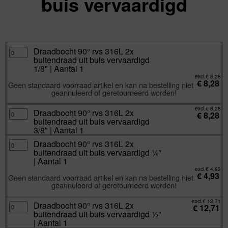
buis vervaardigd
excl.
Va:
€
4,93
incl.
€
5,97
Draadbocht
Draadbocht 90° rvs 316L 2x
90°
buitendraad uit buis vervaardigd
rvs
316L
1/8" | Aantal 1
2x
buitendraad
excl.
€
8,28
€
8,28
uit
Geen standaard voorraad artikel en kan na bestelling niet
buis
geannuleerd of geretourneerd worden!
vervaardigd
1/8"
|
excl.
€
8,28
Aantal
Draadbocht
Draadbocht 90° rvs 316L 2x
€
8,28
1
90°
buitendraad uit buis vervaardigd
aantal
rvs
316L
3/8" | Aantal 1
2x
buitendraad
Draadbocht
Draadbocht 90° rvs 316L 2x
uit
90°
buis
buitendraad uit buis vervaardigd ¼"
rvs
vervaardigd
316L
| Aantal 1
3/8"
2x
|
buitendraad
excl.
€
4,93
Aantal
€
4,93
uit
Geen standaard voorraad artikel en kan na bestelling niet
1
buis
aantal
geannuleerd of geretourneerd worden!
vervaardigd
¼"
|
excl.
€
12,71
Aantal
Draadbocht
Draadbocht 90° rvs 316L 2x
€
12,71
1
90°
buitendraad uit buis vervaardigd ½"
aantal
rvs
316L
| Aantal 1
2x