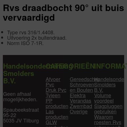
Rvs draadbocht 90° uit buis
vervaardigd
Type rvs 316/1.4408.
Uitvoering 2x buitendraad.
Norm ISO 7-1R.
Handelsonderneming
CATEGORIEËN
INFORMA
Smolders
Afvoer
Gereedschap
Handelsonder
B.V.
Pvc
Schroeven
Smolders
Druk Pvc
en Bouten
B.V.
Geen afhaal
Tyleen
Elektra
Volume
mogelijkheden.
PP
Verandas
voordeel
producten
Zwembad
Slagpluggen
Spaubeekstraat
Las
Overige
gebruiken
95-22
producten
Waarom
5035 JV Tilburg
GLW
roesten Rvs