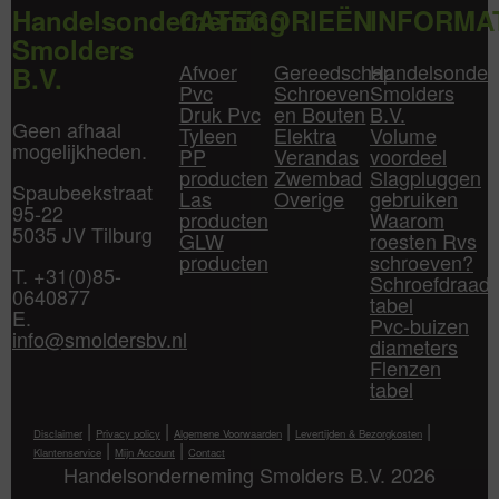
Handelsonderneming
CATEGORIEËN
INFORMA
Smolders
Afvoer
Gereedschap
Handelsonder
B.V.
Pvc
Schroeven
Smolders
Druk Pvc
en Bouten
B.V.
Geen afhaal
Tyleen
Elektra
Volume
mogelijkheden.
PP
Verandas
voordeel
producten
Zwembad
Slagpluggen
Spaubeekstraat
Las
Overige
gebruiken
95-22
producten
Waarom
5035 JV Tilburg
GLW
roesten Rvs
producten
schroeven?
T. +31(0)85-
Schroefdraad
0640877
tabel
E.
Pvc-buizen
info@smoldersbv.nl
diameters
Flenzen
tabel
|
|
|
|
Disclaimer
Privacy policy
Algemene Voorwaarden
Levertijden & Bezorgkosten
|
|
Klantenservice
Mijn Account
Contact
Handelsonderneming Smolders B.V. 2026