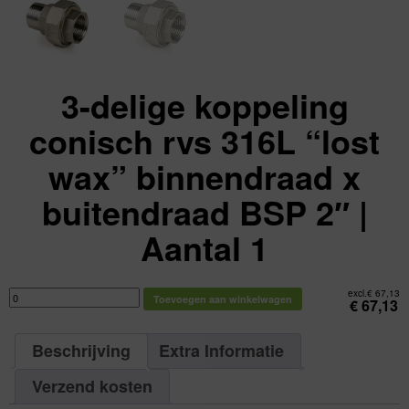
3-delige koppeling
conisch rvs 316L “lost
wax” binnendraad x
buitendraad BSP 2″ |
Aantal 1
3-
excl.
€
67,13
Toevoegen aan winkelwagen
delige
€
67,13
koppeling
conisch
rvs
316L
Beschrijving
Extra Informatie
"lost
wax"
binnendraad
x
Verzend kosten
buitendraad
BSP