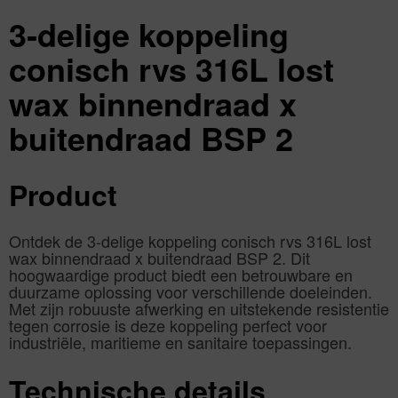
2"
|
3-delige koppeling
Aantal
1
aantal
conisch rvs 316L lost
wax binnendraad x
buitendraad BSP 2
Product
Ontdek de 3-delige koppeling conisch rvs 316L lost
wax binnendraad x buitendraad BSP 2. Dit
hoogwaardige product biedt een betrouwbare en
duurzame oplossing voor verschillende doeleinden.
Met zijn robuuste afwerking en uitstekende resistentie
tegen corrosie is deze koppeling perfect voor
industriële, maritieme en sanitaire toepassingen.
Technische details