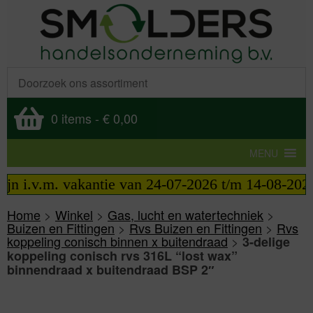
0 items
-
€ 0,00
MENU
 i.v.m. vakantie van 24-07-2026 t/m 14-08-2026 tel
Home
>
Winkel
>
Gas, lucht en watertechniek
>
Buizen en Fittingen
>
Rvs Buizen en Fittingen
>
Rvs
koppeling conisch binnen x buitendraad
>
3-delige
koppeling conisch rvs 316L “lost wax”
binnendraad x buitendraad BSP 2″