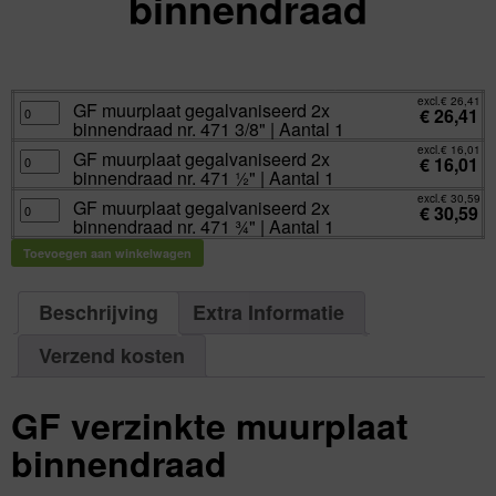
binnendraad
excl.
Va:
€
16,01
incl.
€
19,37
excl.
€
26,41
GF
GF muurplaat gegalvaniseerd 2x
€
26,41
muurplaat
binnendraad nr. 471 3/8" | Aantal 1
gegalvaniseerd
2x
excl.
€
16,01
binnendraad
GF
GF muurplaat gegalvaniseerd 2x
€
16,01
nr.
muurplaat
binnendraad nr. 471 ½" | Aantal 1
471
gegalvaniseerd
3/8"
2x
excl.
€
30,59
|
binnendraad
GF
GF muurplaat gegalvaniseerd 2x
€
30,59
Aantal
nr.
muurplaat
binnendraad nr. 471 ¾" | Aantal 1
1
471
gegalvaniseerd
aantal
½"
2x
|
binnendraad
Toevoegen aan winkelwagen
Aantal
nr.
1
471
aantal
¾"
|
Beschrijving
Extra Informatie
Aantal
1
aantal
Verzend kosten
GF verzinkte muurplaat
binnendraad