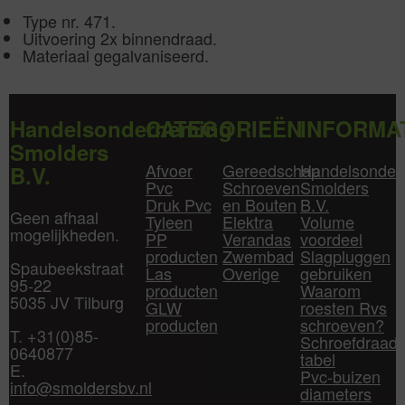
Type nr. 471.
Uitvoering 2x binnendraad.
Materiaal gegalvaniseerd.
Handelsonderneming
CATEGORIEËN
INFORMA
Smolders
Afvoer
Gereedschap
Handelsonder
B.V.
Pvc
Schroeven
Smolders
Druk Pvc
en Bouten
B.V.
Geen afhaal
Tyleen
Elektra
Volume
mogelijkheden.
PP
Verandas
voordeel
producten
Zwembad
Slagpluggen
Spaubeekstraat
Las
Overige
gebruiken
95-22
producten
Waarom
5035 JV Tilburg
GLW
roesten Rvs
producten
schroeven?
T. +31(0)85-
Schroefdraad
0640877
tabel
E.
Pvc-buizen
info@smoldersbv.nl
diameters