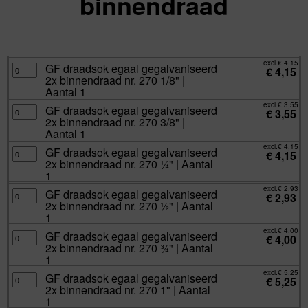
binnendraad
excl.
Va:
€
2,93
incl.
€
3,55
excl.
€
4,15
GF
GF draadsok egaal gegalvaniseerd
€
4,15
draadsok
2x binnendraad nr. 270 1/8" |
egaal
gegalvaniseerd
Aantal 1
2x
binnendraad
excl.
€
3,55
GF
GF draadsok egaal gegalvaniseerd
nr.
€
3,55
draadsok
270
2x binnendraad nr. 270 3/8" |
egaal
1/8"
gegalvaniseerd
Aantal 1
|
2x
Aantal
binnendraad
excl.
€
4,15
1
GF
GF draadsok egaal gegalvaniseerd
nr.
€
4,15
aantal
draadsok
270
2x binnendraad nr. 270 ¼" | Aantal
egaal
3/8"
gegalvaniseerd
1
|
2x
Aantal
binnendraad
excl.
€
2,93
1
GF
GF draadsok egaal gegalvaniseerd
nr.
€
2,93
aantal
draadsok
270
2x binnendraad nr. 270 ½" | Aantal
egaal
¼"
gegalvaniseerd
1
|
2x
Aantal
binnendraad
excl.
€
4,00
1
GF
GF draadsok egaal gegalvaniseerd
nr.
€
4,00
aantal
draadsok
270
2x binnendraad nr. 270 ¾" | Aantal
egaal
½"
gegalvaniseerd
1
|
2x
Aantal
binnendraad
excl.
€
5,25
1
GF
GF draadsok egaal gegalvaniseerd
nr.
€
5,25
aantal
draadsok
270
2x binnendraad nr. 270 1" | Aantal
egaal
¾"
gegalvaniseerd
1
|
2x