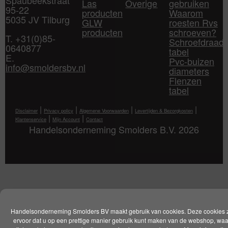
Las
Overige
gebruiken
95-22
producten
Waarom
5035 JV Tilburg
GLW
roesten Rvs
producten
schroeven?
T. +31(0)85-
Schroefdraad
0640877
tabel
E.
Pvc-buizen
info@smoldersbv.nl
diameters
Flenzen
tabel
|
|
|
|
Disclaimer
Privacy policy
Algemene Voorwaarden
Levertijden & Bezorgkosten
|
|
Klantenservice
Mijn Account
Contact
Handelsonderneming Smolders B.V. 2026
Handelsonderneming Smolders BV maakt gebruik van cookies. Deze cookies 
ervoor dat u op een prettige manier gebruik kunt maken van de webshop, wa