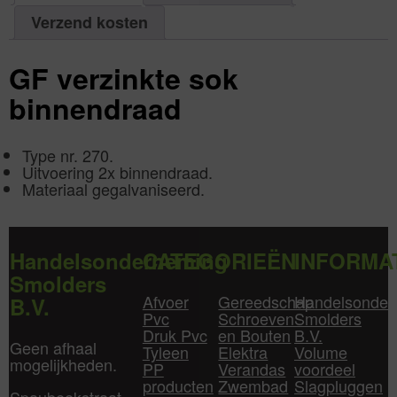
aantal
Verzend kosten
GF verzinkte sok
binnendraad
Type nr. 270.
Uitvoering 2x binnendraad.
Materiaal gegalvaniseerd.
Handelsonderneming
CATEGORIEËN
INFORMA
Smolders
Afvoer
Gereedschap
Handelsonder
B.V.
Pvc
Schroeven
Smolders
Druk Pvc
en Bouten
B.V.
Geen afhaal
Tyleen
Elektra
Volume
mogelijkheden.
PP
Verandas
voordeel
producten
Zwembad
Slagpluggen
Spaubeekstraat