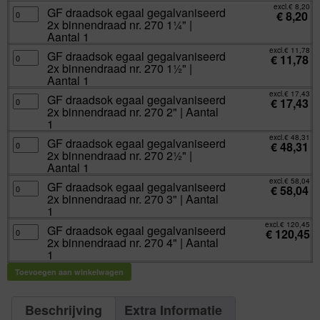
Aantal
binnendraad
excl.
€
8,20
1
GF
GF draadsok egaal gegalvaniseerd
nr.
€
8,20
aantal
draadsok
270
2x binnendraad nr. 270 1¼" |
egaal
1"
gegalvaniseerd
Aantal 1
|
2x
Aantal
binnendraad
excl.
€
11,78
1
GF
GF draadsok egaal gegalvaniseerd
nr.
€
11,78
aantal
draadsok
270
2x binnendraad nr. 270 1½" |
egaal
1¼"
gegalvaniseerd
Aantal 1
|
2x
Aantal
binnendraad
excl.
€
17,43
1
GF
GF draadsok egaal gegalvaniseerd
nr.
€
17,43
aantal
draadsok
270
2x binnendraad nr. 270 2" | Aantal
egaal
1½"
gegalvaniseerd
1
|
2x
Aantal
binnendraad
excl.
€
48,31
1
GF
GF draadsok egaal gegalvaniseerd
nr.
€
48,31
aantal
draadsok
270
2x binnendraad nr. 270 2½" |
egaal
2"
gegalvaniseerd
Aantal 1
|
2x
Aantal
binnendraad
excl.
€
58,04
1
GF
GF draadsok egaal gegalvaniseerd
nr.
€
58,04
aantal
draadsok
270
2x binnendraad nr. 270 3" | Aantal
egaal
2½"
gegalvaniseerd
1
|
2x
Aantal
binnendraad
excl.
€
120,45
1
GF
GF draadsok egaal gegalvaniseerd
nr.
€
120,45
aantal
draadsok
270
2x binnendraad nr. 270 4" | Aantal
egaal
3"
gegalvaniseerd
1
|
2x
Aantal
binnendraad
1
Toevoegen aan winkelwagen
nr.
aantal
270
4"
|
Aantal
Beschrijving
Extra Informatie
1