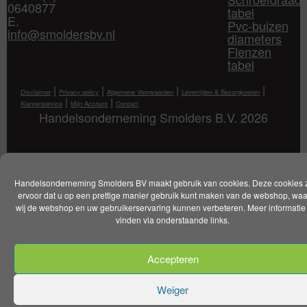
0640877
tabel
E.
Pvc-buizen
info@smoldersbv.nl
diameters
Flenzen
tabel
|
|
|
|
Disclaimer
Privacy policy
Algemene Voorwaarden
Levertijden & Bezorgkosten
|
|
Klantenservice
Mijn Account
Contact
Handelsonderneming Smolders B.V. 2026
Handelsonderneming Smolders BV maakt gebruik van cookies. Deze cookies 
ervoor dat u op een prettige manier gebruik kunt maken van de webshop, wa
wij de webshop en uw gebruikerservaring kunnen verbeteren. Meer informatie 
vinden via onderstaande links.
Accepteren
Weiger