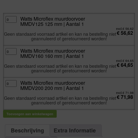
excl.
Va:
€
56,62
incl.
€
68,51
Watts
Watts Microflex muurdoorvoer
Microflex
MMDV125 125 mm | Aantal 1
muurdoorvoer
MMDV125
excl.
€
56,62
125
€
56,62
Geen standaard voorraad artikel en kan na bestelling niet
mm
geannuleerd of geretourneerd worden!
|
Aantal
1
aantal
Watts
Watts Microflex muurdoorvoer
Microflex
MMDV160 160 mm | Aantal 1
muurdoorvoer
MMDV160
excl.
€
64,65
160
€
64,65
Geen standaard voorraad artikel en kan na bestelling niet
mm
geannuleerd of geretourneerd worden!
|
Aantal
1
aantal
Watts
Watts Microflex muurdoorvoer
Microflex
MMDV200 200 mm | Aantal 1
muurdoorvoer
MMDV200
excl.
€
71,98
200
€
71,98
Geen standaard voorraad artikel en kan na bestelling niet
mm
geannuleerd of geretourneerd worden!
|
Aantal
1
aantal
Toevoegen aan winkelwagen
Beschrijving
Extra Informatie