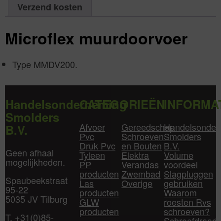
Verzend kosten
Microflex muurdoorvoer
Type MMDV200.
Handelsonderneming
CATEGORIEËN
INFORMA
Smolders
Afvoer
Gereedschap
Handelsonder
B.V.
Pvc
Schroeven
Smolders
Druk Pvc
en Bouten
B.V.
Geen afhaal
Tyleen
Elektra
Volume
mogelijkheden.
PP
Verandas
voordeel
producten
Zwembad
Slagpluggen
Spaubeekstraat
Las
Overige
gebruiken
95-22
producten
Waarom
5035 JV Tilburg
GLW
roesten Rvs
producten
schroeven?
T. +31(0)85-
Schroefdraad