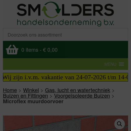
0 items
-
€ 0,00
MENU
j zijn i.v.m. vakantie van 24-07-2026 t/m 14-08-2
Home
>
Winkel
>
Gas, lucht en watertechniek
>
Buizen en Fittingen
>
Voorgeïsoleerde Buizen
>
Microflex muurdoorvoer