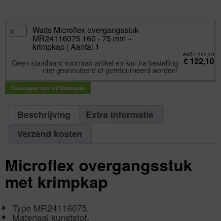
excl.
Va:
€
122,10
incl.
€
147,74
Watts
Watts Microflex overgangsstuk
Microflex
MR24116075 160 - 75 mm +
overgangsstuk
MR24116075
krimpkap | Aantal 1
160
-
excl.
€
122,10
€
122,10
75
Geen standaard voorraad artikel en kan na bestelling
mm
niet geannuleerd of geretourneerd worden!
+
krimpkap
|
Aantal
Toevoegen aan winkelwagen
1
aantal
Beschrijving
Extra Informatie
Verzend kosten
Microflex overgangsstuk
met krimpkap
Type MR24116075.
Materiaal kunststof.