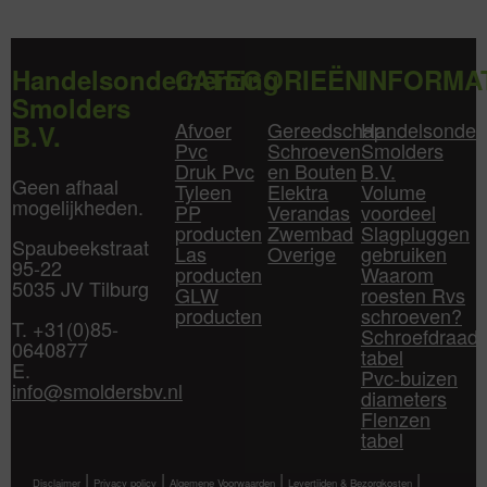
Handelsonderneming
CATEGORIEËN
INFORMA
Smolders
Afvoer
Gereedschap
Handelsonder
B.V.
Pvc
Schroeven
Smolders
Druk Pvc
en Bouten
B.V.
Geen afhaal
Tyleen
Elektra
Volume
mogelijkheden.
PP
Verandas
voordeel
producten
Zwembad
Slagpluggen
Spaubeekstraat
Las
Overige
gebruiken
95-22
producten
Waarom
5035 JV Tilburg
GLW
roesten Rvs
producten
schroeven?
T. +31(0)85-
Schroefdraad
0640877
tabel
E.
Pvc-buizen
info@smoldersbv.nl
diameters
Flenzen
tabel
|
|
|
|
Disclaimer
Privacy policy
Algemene Voorwaarden
Levertijden & Bezorgkosten