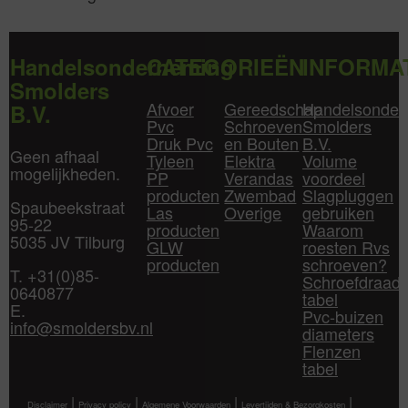
Handelsonderneming
CATEGORIEËN
INFORMA
Smolders
Afvoer
Gereedschap
Handelsonder
B.V.
Pvc
Schroeven
Smolders
Druk Pvc
en Bouten
B.V.
Geen afhaal
Tyleen
Elektra
Volume
mogelijkheden.
PP
Verandas
voordeel
producten
Zwembad
Slagpluggen
Spaubeekstraat
Las
Overige
gebruiken
95-22
producten
Waarom
5035 JV Tilburg
GLW
roesten Rvs
producten
schroeven?
T. +31(0)85-
Schroefdraad
0640877
tabel
E.
Pvc-buizen
info@smoldersbv.nl
diameters
Flenzen
tabel
|
|
|
|
Disclaimer
Privacy policy
Algemene Voorwaarden
Levertijden & Bezorgkosten