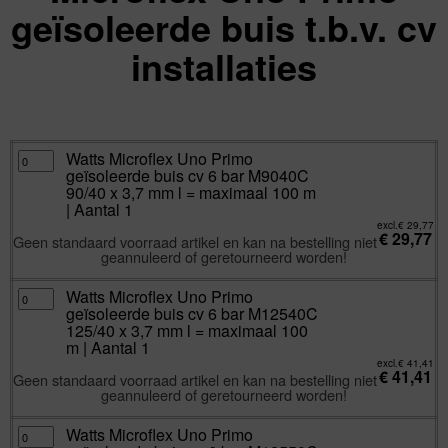
geïsoleerde buis t.b.v. cv
installaties
excl.
Va:
€
29,77
incl.
€
36,02
Watts
Watts Microflex Uno Primo
Microflex
geïsoleerde buis cv 6 bar M9040C
Uno
Primo
90/40 x 3,7 mm l = maximaal 100 m
geïsoleerde
| Aantal 1
buis
cv
excl.
€
29,77
6
€
29,77
Geen standaard voorraad artikel en kan na bestelling niet
bar
M9040C
geannuleerd of geretourneerd worden!
90/40
x
3,7
Watts
Watts Microflex Uno Primo
mm
Microflex
l
geïsoleerde buis cv 6 bar M12540C
Uno
=
Primo
125/40 x 3,7 mm l = maximaal 100
maximaal
geïsoleerde
100
m | Aantal 1
buis
m
cv
|
excl.
€
41,41
6
€
41,41
Aantal
Geen standaard voorraad artikel en kan na bestelling niet
bar
1
M12540C
geannuleerd of geretourneerd worden!
aantal
125/40
x
3,7
Watts
Watts Microflex Uno Primo
mm
Microflex
l