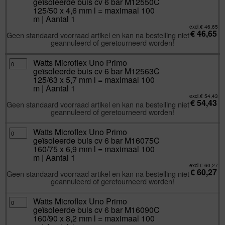
geïsoleerde buis cv 6 bar M12550C
Uno
=
Primo
125/50 x 4,6 mm l = maximaal 100
maximaal
geïsoleerde
100
m | Aantal 1
buis
m
cv
|
excl.
€
46,65
6
€
46,65
Aantal
Geen standaard voorraad artikel en kan na bestelling niet
bar
1
M12550C
geannuleerd of geretourneerd worden!
aantal
125/50
x
4,6
Watts
Watts Microflex Uno Primo
mm
Microflex
l
geïsoleerde buis cv 6 bar M12563C
Uno
=
Primo
125/63 x 5,7 mm l = maximaal 100
maximaal
geïsoleerde
100
m | Aantal 1
buis
m
cv
|
excl.
€
54,43
6
€
54,43
Aantal
Geen standaard voorraad artikel en kan na bestelling niet
bar
1
M12563C
geannuleerd of geretourneerd worden!
aantal
125/63
x
5,7
Watts
Watts Microflex Uno Primo
mm
Microflex
l
geïsoleerde buis cv 6 bar M16075C
Uno
=
Primo
160/75 x 6,9 mm l = maximaal 100
maximaal
geïsoleerde
100
m | Aantal 1
buis
m
cv
|
excl.
€
60,27
6
€
60,27
Aantal
Geen standaard voorraad artikel en kan na bestelling niet
bar
1
M16075C
geannuleerd of geretourneerd worden!
aantal
160/75
x
6,9
Watts
Watts Microflex Uno Primo
mm
Microflex
l
geïsoleerde buis cv 6 bar M16090C
Uno
=
Primo
160/90 x 8,2 mm l = maximaal 100
maximaal
geïsoleerde
100