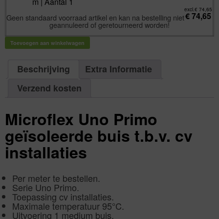
m | Aantal 1
buis
m
cv
|
excl.
€
74,65
6
€
74,65
Aantal
Geen standaard voorraad artikel en kan na bestelling niet
bar
1
M16090C
geannuleerd of geretourneerd worden!
aantal
160/90
x
8,2
Toevoegen aan winkelwagen
mm
l
=
maximaal
100
Beschrijving
Extra Informatie
m
|
Aantal
Verzend kosten
1
aantal
Microflex Uno Primo
geïsoleerde buis t.b.v. cv
installaties
Per meter te bestellen.
Serie Uno Primo.
Toepassing cv installaties.
Maximale temperatuur 95°C.
Uitvoering 1 medium buis.