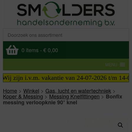
0 items
-
€ 0,00
MENU
ij zijn i.v.m. vakantie van 24-07-2026 t/m 14-08-
Home
>
Winkel
>
Gas, lucht en watertechniek
>
Koper & Messing
>
Messing Knelfittingen
>
Bonfix
messing verloopknie 90° knel