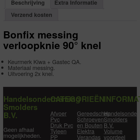
x
Beschrijving
Extra Informatie
aantal
22
mm
|
Verzend kosten
Aantal
1
aantal
Bonfix messing
verloopknie 90° knel
Keurmerk Kiwa + Gastec QA.
Materiaal messing.
Uitvoering 2x knel.
Handelsonderneming
CATEGORIEËN
INFORMA
Smolders
Afvoer
Gereedschap
Handelsonder
B.V.
Pvc
Schroeven
Smolders
Druk Pvc
en Bouten
B.V.
Geen afhaal
Tyleen
Elektra
Volume
mogelijkheden.
PP
Verandas
voordeel