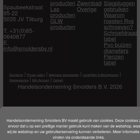
producten
Zwembad
Slagpluggen
Spaubeekstraat
Las
Overige
gebruiken
95-22
producten
Waarom
5035 JV Tilburg
GLW
roesten Rvs
producten
schroeven?
T. +31(0)85-
Schroefdraad
0640877
tabel
E.
Pvc-buizen
info@smoldersbv.nl
diameters
Flenzen
tabel
|
|
|
|
Disclaimer
Privacy policy
Algemene Voorwaarden
Levertijden & Bezorgkosten
|
|
Klantenservice
Mijn Account
Contact
Handelsonderneming Smolders B.V. 2026
Handelsonderneming Smolders BV maakt gebruik van cookies. Deze cookies 
ervoor dat u op een prettige manier gebruik kunt maken van de webshop, wa
wij de webshop en uw gebruikerservaring kunnen verbeteren. Meer informatie 
vinden via onderstaande links.