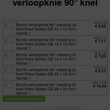
verloopknie 90° knel
excl.
Va:
€
5,42
incl.
€
6,56
excl.
€
5,42
Bonfix
Bonfix verloopknie 90° messing 2x
€
5,42
verloopknie
knel Kiwa Gastec QA 12 x 10 mm |
90°
messing
Aantal 1
2x
knel
excl.
€
7,11
Bonfix
Bonfix verloopknie 90° messing 2x
Kiwa
€
7,11
verloopknie
Gastec
knel Kiwa Gastec QA 15 x 10 mm |
90°
QA
messing
Aantal 1
12
2x
x
knel
excl.
€
7,25
10
Bonfix
Bonfix verloopknie 90° messing 2x
Kiwa
€
7,25
mm
verloopknie
Gastec
knel Kiwa Gastec QA 15 x 12 mm |
|
90°
QA
Aantal
messing
Aantal 1
15
1
2x
x
aantal
knel
excl.
€
9,13
10
Bonfix
Bonfix verloopknie 90° messing 2x
Kiwa
€
9,13
mm
verloopknie
Gastec
knel Kiwa Gastec QA 22 x 15 mm |
|
90°
QA
Aantal
messing
Aantal 1
15
1
2x
x
aantal
knel
excl.
€
13,44
12
Bonfix
Bonfix verloopknie 90° messing 2x
Kiwa
€
13,44
mm
verloopknie
Gastec
knel Kiwa Gastec QA 28 x 22 mm |
|
90°
QA
Aantal
messing
Aantal 1
22
1
2x
x
aantal
knel
15
Toevoegen aan winkelwagen
Kiwa
mm
Gastec
|
QA
Aantal
28
1