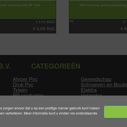
onfix messing knie 90° knel
VSH messing verloopkoppeling 
excl.
Va:
€
5,03
€
incl.
€
6,09
€
9
B.V.
CATEGORIEËN
Afvoer Pvc
Gereedschap
Druk Pvc
Schroeven en Bout
Tyleen
Elektra
PP producten
Verandas
Las producten
Zwembad
GLW producten
Overige
zorgen ervoor dat u op een prettige manier gebruik kunt maken
n verbeteren. Meer informatie kunt u vinden via onderstaande
mene Voorwaarden
|
Levertijden & Bezorgkosten
|
Klant