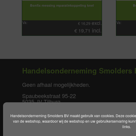
Bonfix messing reparatiekoppeling knel
B
excl.
Va:
Va:
€
16,29
incl.
€
19,71
Handelsonderneming Smolders 
Geen afhaal mogelijkheden.
Spaubeekstraat 95-22
5035 JV Tilburg
T. +31(0)85-0640877
Handelsonderneming Smolders BV maakt gebruik van cookies. Deze cookies 
E.
info@smoldersbv.nl
van de webshop, waardoor wij de webshop en uw gebruikerservaring kunne
links.
Disclaimer
|
Privacy policy
|
Alge