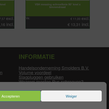
knel
VSH messing schroefknie 90° knel x
binnendraad
excl.
excl.
Va:
7,57
€
11,00
incl.
incl.
,16
€
13,31
INFORMATIE
Handelsonderneming Smolders B.V.
en
Volume voordeel
Slagpluggen gebruiken
Waarom roesten Rvs schroeven?
Schroefdraad tabel
Pvc-buizen diameters
Flenzen tabel
Accepteren
Weiger
enservice
|
Mijn Account
|
Contact