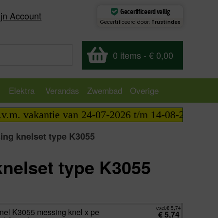
Gecertificeerd veilig
jn Account
Gecertificeerd door:
Trustindex
0 items
-
€ 0,00
Elektra
Verandas
Zwembad
Overige
. vakantie van 24-07-2026 t/m 14-08-2026 telefonis
ng knelset type K3055
nelset type K3055
excl.
€
5,74
incl.
€
6,95
excl.
€
5,74
Knel K3055 messing knel x pe
€
5,74