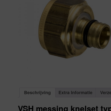
Beschrijving
Extra Informatie
Verz
VSH messing knelset ty