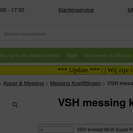
:00 - 17:00
Klantenservice
Mi
as, lucht en watertechniek
Tools
Schroeven en Bouten
*** Update *** | | Wij zijn i.v.m
>
Koper & Messing
>
Messing Knelfittingen
>
VSH messi
VSH messing k
Va:
VSH
VSH knelset Multi Super 
knelset