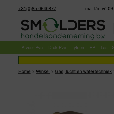
+31(0)85-0640877
ma. t/m vr. 09
Afvoer Pvc
Druk Pvc
Tyleen
PP
Las
G
Home
>
Winkel
>
Gas, lucht en watertechniek