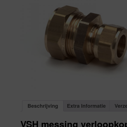
Beschrijving
Extra Informatie
Verz
VSH messing verloopkop