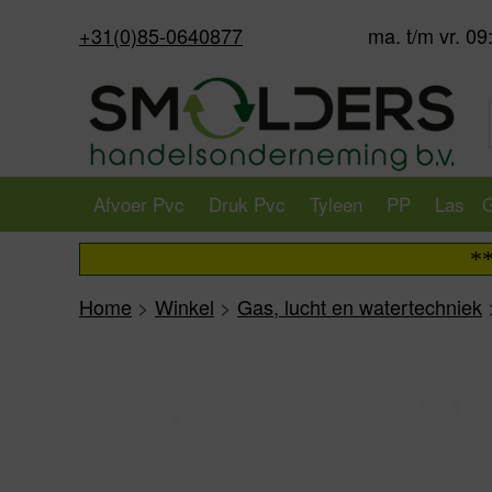
+31(0)85-0640877
ma. t/m vr. 09
Afvoer Pvc
Druk Pvc
Tyleen
PP
Las
G
*** Upd
Home
>
Winkel
>
Gas, lucht en watertechniek