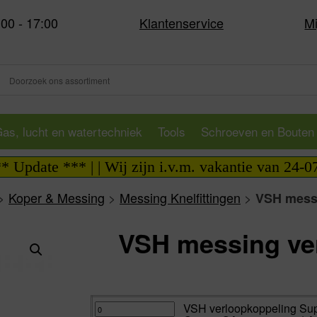
:00 - 17:00
Klantenservice
Mi
as, lucht en watertechniek
Tools
Schroeven en Bouten
ate *** | | Wij zijn i.v.m. vakantie van 24-07-20
>
Koper & Messing
>
Messing Knelfittingen
>
VSH messi
VSH messing ver
Va:
VSH
VSH verloopkoppeling Su
verloopkoppeling