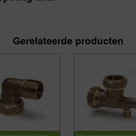
Gerelateerde producten
x messing draadknie 90° knel x
Bonfix messing knie 90° met aftapge