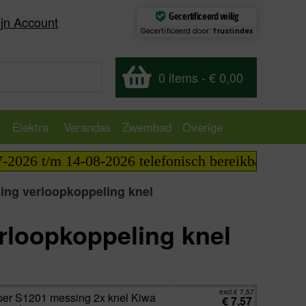
Gecertificeerd veilig
jn Account
Gecertificeerd door:
Trustindex
0 items
-
€ 0,00
Elektra
Verandas
Zwembad
Overige
26 t/m 14-08-2026 telefonisch bereikbaar van 09:00
ng verloopkoppeling knel
loopkoppeling knel
excl.
€
7,57
incl.
€
9,16
excl.
€
7,57
per S1201 messing 2x knel Kiwa
€
7,57