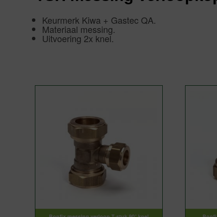
Keurmerk Kiwa + Gastec QA.
Materiaal messing.
Uitvoering 2x knel.
Bonfix messing verloop T-stuk 90° knel
Bonfi