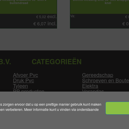
buitendraad
knel
excl.
Va:
€
5,02
€
incl.
€
6,07
€
0
B.V.
CATEGORIEËN
Afvoer Pvc
Gereedschap
Druk Pvc
Schroeven en Bout
Tyleen
Elektra
PP producten
Verandas
Las producten
Zwembad
GLW producten
Overige
zorgen ervoor dat u op een prettige manier gebruik kunt maken
n verbeteren. Meer informatie kunt u vinden via onderstaande
mene Voorwaarden
|
Levertijden & Bezorgkosten
|
Klant