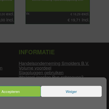
excl.
excl.
Va:
0,00
€
16,29
incl.
incl.
,00
€
19,71
INFORMATIE
Handelsonderneming Smolders B.V.
en
Volume voordeel
Slagpluggen gebruiken
Waarom roesten Rvs schroeven?
Schroefdraad tabel
Pvc-buizen diameters
Flenzen tabel
Accepteren
Weiger
enservice
|
Mijn Account
|
Contact