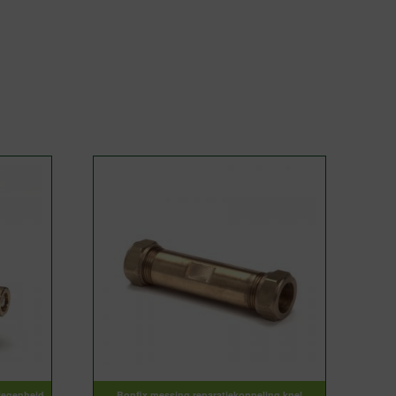
legenheid
Bonfix messing reparatiekoppeling knel