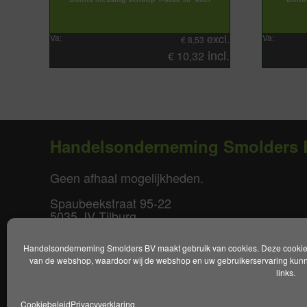
excl.
Va:
Va:
€
8,53
incl.
€
10,32
Handelsonderneming Smolders 
Geen afhaal mogelijkheden.
Spaubeekstraat 95-22
5035 JV Tilburg
T. +31(0)85-0640877
Handelsonderneming Smolders BV maakt gebruik van cookies. Deze cookies 
E.
info@smoldersbv.nl
van de webshop, waardoor wij de webshop en uw gebruikerservaring kunne
links.
Disclaimer
|
Privacy policy
|
Alge
Cookiebeleid
Privacyverklaring