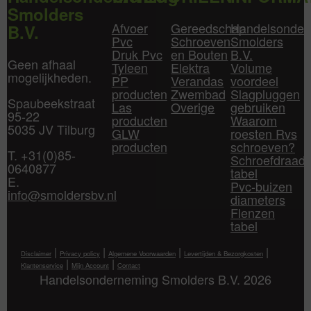
Smolders
Afvoer
Gereedschap
Handelsonder
B.V.
Pvc
Schroeven
Smolders
Druk Pvc
en Bouten
B.V.
Geen afhaal
Tyleen
Elektra
Volume
mogelijkheden.
PP
Verandas
voordeel
producten
Zwembad
Slagpluggen
Spaubeekstraat
Las
Overige
gebruiken
95-22
producten
Waarom
5035 JV Tilburg
GLW
roesten Rvs
producten
schroeven?
T. +31(0)85-
Schroefdraad
0640877
tabel
E.
Pvc-buizen
info@smoldersbv.nl
diameters
Flenzen
tabel
|
|
|
|
Disclaimer
Privacy policy
Algemene Voorwaarden
Levertijden & Bezorgkosten
|
|
Klantenservice
Mijn Account
Contact
Handelsonderneming Smolders B.V. 2026