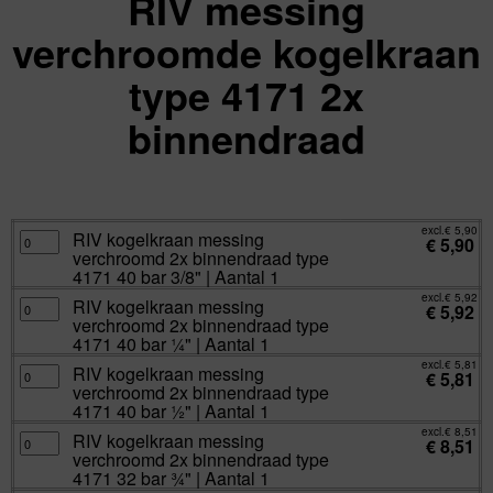
RIV messing
verchroomde kogelkraan
type 4171 2x
binnendraad
excl.
Va:
€
5,81
incl.
€
7,03
excl.
€
5,90
RIV
RIV kogelkraan messing
€
5,90
kogelkraan
verchroomd 2x binnendraad type
messing
verchroomd
4171 40 bar 3/8" | Aantal 1
2x
binnendraad
excl.
€
5,92
RIV
RIV kogelkraan messing
type
€
5,92
kogelkraan
4171
verchroomd 2x binnendraad type
messing
40
verchroomd
4171 40 bar ¼" | Aantal 1
bar
2x
3/8"
binnendraad
excl.
€
5,81
|
RIV
RIV kogelkraan messing
type
€
5,81
Aantal
kogelkraan
4171
verchroomd 2x binnendraad type
1
messing
40
aantal
verchroomd
4171 40 bar ½" | Aantal 1
bar
2x
¼"
binnendraad
excl.
€
8,51
|
RIV
RIV kogelkraan messing
type
€
8,51
Aantal
kogelkraan
4171
verchroomd 2x binnendraad type
1
messing
40
aantal
verchroomd
4171 32 bar ¾" | Aantal 1
bar
2x
½"