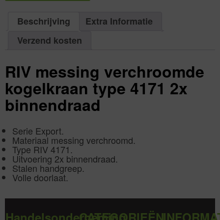
4171
1
16
aantal
bar
4"
Beschrijving
Extra Informatie
|
Aantal
1
Verzend kosten
aantal
RIV messing verchroomde
kogelkraan type 4171 2x
binnendraad
Serie Export.
Materiaal messing verchroomd.
Type RIV 4171.
Uitvoering 2x binnendraad.
Stalen handgreep.
Volle doorlaat.
Handelsonderneming
CATEGORIEËN
INFORMA