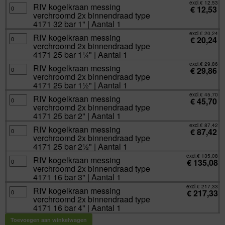
binnendraad
excl.
€
12,53
|
RIV
RIV kogelkraan messing
type
€
12,53
Aantal
kogelkraan
4171
verchroomd 2x binnendraad type
1
messing
32
aantal
verchroomd
4171 32 bar 1" | Aantal 1
bar
2x
¾"
binnendraad
excl.
€
20,24
|
RIV
RIV kogelkraan messing
type
€
20,24
Aantal
kogelkraan
4171
verchroomd 2x binnendraad type
1
messing
32
aantal
verchroomd
4171 25 bar 1¼" | Aantal 1
bar
2x
1"
binnendraad
excl.
€
29,86
|
RIV
RIV kogelkraan messing
type
€
29,86
Aantal
kogelkraan
4171
verchroomd 2x binnendraad type
1
messing
25
aantal
verchroomd
4171 25 bar 1½" | Aantal 1
bar
2x
1¼"
binnendraad
excl.
€
45,70
|
RIV
RIV kogelkraan messing
type
€
45,70
Aantal
kogelkraan
4171
verchroomd 2x binnendraad type
1
messing
25
aantal
verchroomd
4171 25 bar 2" | Aantal 1
bar
2x
1½"
binnendraad
excl.
€
87,42
|
RIV
RIV kogelkraan messing
type
€
87,42
Aantal
kogelkraan
4171
verchroomd 2x binnendraad type
1
messing
25
aantal
verchroomd
4171 25 bar 2½" | Aantal 1
bar
2x
2"
binnendraad
excl.
€
135,08
|
RIV
RIV kogelkraan messing
type
€
135,08
Aantal
kogelkraan
4171
verchroomd 2x binnendraad type
1
messing
25
aantal
verchroomd
4171 16 bar 3" | Aantal 1
bar
2x
2½"
binnendraad
excl.
€
217,33
|
RIV
RIV kogelkraan messing
type
€
217,33
Aantal
kogelkraan
4171
verchroomd 2x binnendraad type
1
messing
16
aantal
verchroomd
4171 16 bar 4" | Aantal 1
bar
2x
3"
binnendraad
|
Toevoegen aan winkelwagen
type
Aantal