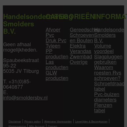
Handelsonderneming
CATEGORIEËN
INFORMA
Smolders
Afvoer
Gereedschap
Handelsonder
B.V.
Pvc
Schroeven
Smolders
Druk Pvc
en Bouten
B.V.
Geen afhaal
Tyleen
Elektra
Volume
mogelijkheden.
PP
Verandas
voordeel
producten
Zwembad
Slagpluggen
Spaubeekstraat
Las
Overige
gebruiken
95-22
producten
Waarom
5035 JV Tilburg
GLW
roesten Rvs
producten
schroeven?
T. +31(0)85-
Schroefdraad
0640877
tabel
E.
Pvc-buizen
info@smoldersbv.nl
diameters
Flenzen
tabel
|
|
|
|
Disclaimer
Privacy policy
Algemene Voorwaarden
Levertijden & Bezorgkosten
|
|
Klantenservice
Mijn Account
Contact