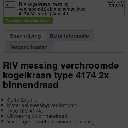
binnendraad
excl.
€
12,44
|
RIV
RIV kogelkraan messing
type
€
12,44
Aantal
kogelkraan
4174
verchroomd 2x binnendraad type
1
messing
32
aantal
verchroomd
4174 32 bar 1" | Aantal 1
bar
2x
¾"
binnendraad
|
Toevoegen aan winkelwagen
type
Aantal
4174
1
32
aantal
bar
1"
Beschrijving
Extra Informatie
|
Aantal
1
Verzend kosten
aantal
RIV messing verchroomde
kogelkraan type 4174 2x
binnendraad
Serie Export.
Materiaal messing verchroomd.
Type RIV 4174.
Uitvoering 2x binnendraad.
Vlindergreep met aluminium afdichting.