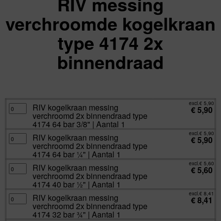
RIV messing
verchroomde kogelkraan
type 4174 2x
binnendraad
excl.
Va:
€
5,60
incl.
€
6,78
excl.
€
5,90
RIV
RIV kogelkraan messing
€
5,90
kogelkraan
verchroomd 2x binnendraad type
messing
verchroomd
4174 64 bar 3/8" | Aantal 1
2x
binnendraad
excl.
€
5,90
RIV
RIV kogelkraan messing
type
€
5,90
kogelkraan
4174
verchroomd 2x binnendraad type
messing
64
verchroomd
4174 64 bar ¼" | Aantal 1
bar
2x
3/8"
binnendraad
excl.
€
5,60
|
RIV
RIV kogelkraan messing
type
€
5,60
Aantal
kogelkraan
4174
verchroomd 2x binnendraad type
1
messing
64
aantal
verchroomd
4174 40 bar ½" | Aantal 1
bar
2x
¼"
binnendraad
excl.
€
8,41
|
RIV
RIV kogelkraan messing
type
€
8,41
Aantal
kogelkraan
4174
verchroomd 2x binnendraad type
1
messing
40
aantal
verchroomd
4174 32 bar ¾" | Aantal 1
bar
2x
½"