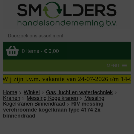
0 items
-
€ 0,00
MENU
ij zijn i.v.m. vakantie van 24-07-2026 t/m 14-08-
Home
>
Winkel
>
Gas, lucht en watertechniek
>
Kranen
>
Messing Kogelkranen
>
Messing
Kogelkranen Binnendraad
>
RIV messing
verchroomde kogelkraan type 4174 2x
binnendraad