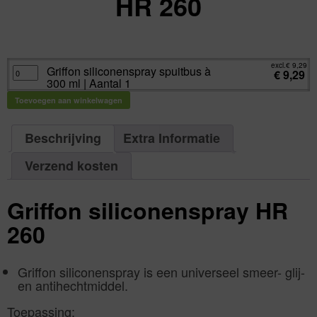
HR 260
excl.
Va:
€
9,29
incl.
€
11,24
excl.
€
9,29
Griffon
Griffon siliconenspray spuitbus à
€
9,29
siliconenspray
300 ml | Aantal 1
spuitbus
à
300
Toevoegen aan winkelwagen
ml
|
Aantal
1
Beschrijving
Extra Informatie
aantal
Verzend kosten
Griffon siliconenspray HR
260
Griffon siliconenspray is een universeel smeer- glij-
en antihechtmiddel.
Toepassing: