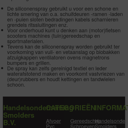
De siliconenspray gebruikt u voor een schone en
lichte smering van o.a. schuifdeuren -ramen -laden
en -puien sloten bedradingen kabels scharnieren
grendels ritssluitingen enz.
Voor onderhoud kunt u denken aan (motor)fietsen
scooters machines (tuin)gereedschap en
sportmaterialen.
Tevens kan de siliconenspray worden gebruikt ter
voorkoming van vuil- en vetaanslag op biobakken
afzuigkappen ventilatoren ovens magnetrons
bumpers en grillen.
De spray kan zelfs gereinigd textiel en leder
waterafstotend maken en voorkomt vastvriezen van
(deur)rubbers en houdt kettingen en tandwielen
schoon.
Handelsonderneming
CATEGORIEËN
INFORMA
Smolders
Afvoer
Gereedschap
Handelsonder
B.V.
Pvc
Schroeven
Smolders