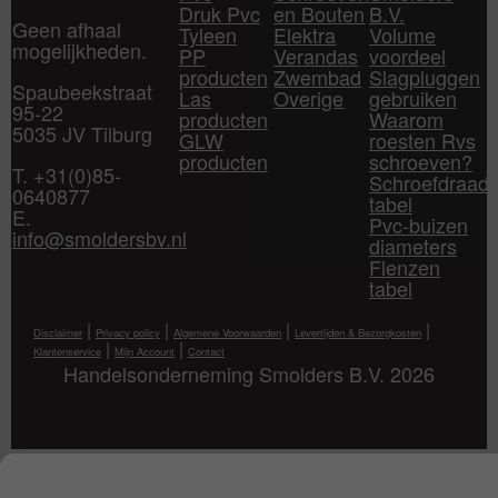
Druk Pvc
en Bouten
B.V.
Geen afhaal
Tyleen
Elektra
Volume
mogelijkheden.
PP
Verandas
voordeel
producten
Zwembad
Slagpluggen
Spaubeekstraat
Las
Overige
gebruiken
95-22
producten
Waarom
5035 JV Tilburg
GLW
roesten Rvs
producten
schroeven?
T. +31(0)85-
Schroefdraad
0640877
tabel
E.
Pvc-buizen
info@smoldersbv.nl
diameters
Flenzen
tabel
|
|
|
|
Disclaimer
Privacy policy
Algemene Voorwaarden
Levertijden & Bezorgkosten
|
|
Klantenservice
Mijn Account
Contact
Handelsonderneming Smolders B.V. 2026