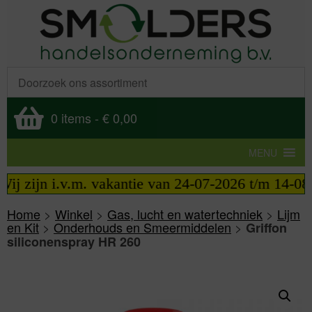
0 items
-
€ 0,00
MENU
j zijn i.v.m. vakantie van 24-07-2026 t/m 14-08-2
Home
>
Winkel
>
Gas, lucht en watertechniek
>
Lijm
en Kit
>
Onderhouds en Smeermiddelen
>
Griffon
siliconenspray HR 260