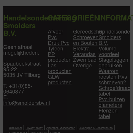
Handelsonderneming
CATEGORIEËN
INFORMA
Smolders
Afvoer
Gereedschap
Handelsonder
B.V.
Pvc
Schroeven
Smolders
Druk Pvc
en Bouten
B.V.
Geen afhaal
Tyleen
Elektra
Volume
mogelijkheden.
PP
Verandas
voordeel
producten
Zwembad
Slagpluggen
Spaubeekstraat
Las
Overige
gebruiken
95-22
producten
Waarom
5035 JV Tilburg
GLW
roesten Rvs
producten
schroeven?
T. +31(0)85-
Schroefdraad
0640877
tabel
E.
Pvc-buizen
info@smoldersbv.nl
diameters
Flenzen
tabel
|
|
|
|
Disclaimer
Privacy policy
Algemene Voorwaarden
Levertijden & Bezorgkosten
|
|
Klantenservice
Mijn Account
Contact