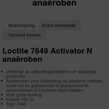
anaëroben
excl.
Va:
€
0,00
incl.
€
0,00
Beschrijving
Extra Informatie
Verzend kosten
Loctite 7649 Activator N
anaëroben
Verhoogt de uithardingssnelheid van anaërobe
producten.
Aanbevolen voor toepassing op passieve metalen
zoals rvs en geplateerde of gepassiveerde
oppervlakken of inactieve oppervlakken.
Voor grote speling.
Inhoud 150 ml.
Type 7649.