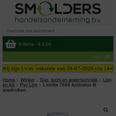
0 items
-
€ 0,00
MENU
ij zijn i.v.m. vakantie van 24-07-2026 t/m 14-08-
Home
>
Winkel
>
Gas, lucht en watertechniek
>
Lijm
en Kit
>
Pvc Lijm
>
Loctite 7649 Activator N
anaëroben