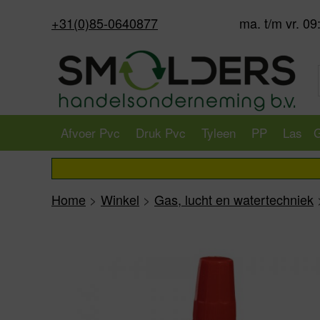
+31(0)85-0640877
ma. t/m vr. 09
Afvoer Pvc
Druk Pvc
Tyleen
PP
Las
G
Home
>
Winkel
>
Gas, lucht en watertechniek