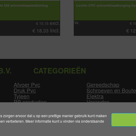
ite 542 schroefdraadafdichting
Loctite 2701 schroefdraadborging ho
excl.
Va:
€
15,15
€
1
incl.
€
18,33
€
12
B.V.
CATEGORIEËN
Afvoer Pvc
Gereedschap
Druk Pvc
Schroeven en Bout
Tyleen
Elektra
PP producten
Verandas
Las producten
Zwembad
GLW producten
Overige
zorgen ervoor dat u op een prettige manier gebruik kunt maken
n verbeteren. Meer informatie kunt u vinden via onderstaande
mene Voorwaarden
|
Levertijden & Bezorgkosten
|
Klant