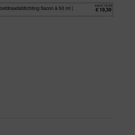
excl.
€
19,39
oefdraadafdichting flacon à 50 ml |
€
19,39