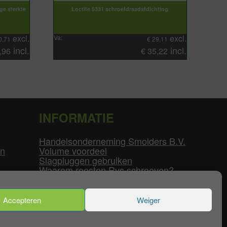
ge sterkte
Loctite 5331 schroefdraadafdichting
excl.
excl.
Va:
0,71
€
29,11
incl.
incl.
,96
€
35,22
INFORMATIE
Handelsonderneming Smolders B.V.
en
Volume voordeel
Slagpluggen gebruiken
Waarom roesten Rvs schroeven?
Schroefdraad tabel
Pvc-buizen diameters
Flenzen tabel
Accepteren
Weiger
enservice
|
Mijn Account
|
Contact