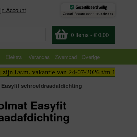
Gecertificeerd veilig
jn Account
Gecertificeerd door:
Trustindex
0 items
-
€ 0,00
Elektra
Verandas
Zwembad
Overige
 i.v.m. vakantie van 24-07-2026 t/m 14-08-2026 te
 Easyfit schroefdraadafdichting
olmat Easyfit
aadafdichting
excl.
€
19,39
incl.
€
23,46