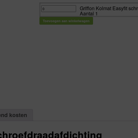
Griffon
Griffon Kolmat Easyfit schr
Kolmat
Aantal 1
Easyfit
schroefdraadafdichting
flacon
Toevoegen aan winkelwagen
à
50
ml
|
Aantal
1
aantal
end kosten
schroefdraadafdichting