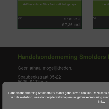
Griffon Kolmat Fibre Seal afdichtingstape
Loct
excl.
Va:
Va:
€
6,08
incl.
€
7,36
Handelsonderneming Smolders 
Geen afhaal mogelijkheden.
Spaubeekstraat 95-22
5035 JV Tilburg
T. +31(0)85-0640877
Handelsonderneming Smolders BV maakt gebruik van cookies. Deze cookies 
E.
info@smoldersbv.nl
van de webshop, waardoor wij de webshop en uw gebruikerservaring kunne
links.
Disclaimer
|
Privacy policy
|
Alge