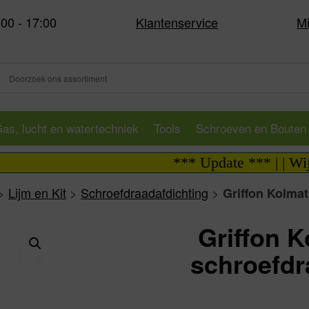
:00 - 17:00
Klantenservice
Mi
as, lucht en watertechniek
Tools
Schroeven en Bouten
*** Update *** | | Wij zijn
>
Lijm en Kit
>
Schroefdraadafdichting
>
Griffon Kolmat
Griffon K
schroefdr
Va: