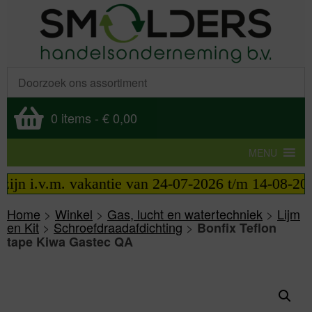
0 items
-
€ 0,00
MENU
n i.v.m. vakantie van 24-07-2026 t/m 14-08-2026 t
Home
>
Winkel
>
Gas, lucht en watertechniek
>
Lijm
en Kit
>
Schroefdraadafdichting
>
Bonfix Teflon
tape Kiwa Gastec QA