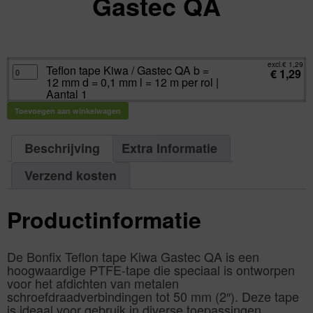
Gastec QA
excl.
Va:
€
1,29
incl.
€
1,56
excl.
€
1,29
Teflon
Teflon tape Kiwa / Gastec QA b =
€
1,29
tape
12 mm d = 0,1 mm l = 12 m per rol |
Kiwa
/
Aantal 1
Gastec
QA
Toevoegen aan winkelwagen
b
=
12
mm
d
Beschrijving
Extra Informatie
=
0,1
mm
Verzend kosten
l
=
12
m
per
Productinformatie
rol
|
Aantal
1
aantal
De Bonfix Teflon tape Kiwa Gastec QA is een
hoogwaardige PTFE-tape die speciaal is ontworpen
voor het afdichten van metalen
schroefdraadverbindingen tot 50 mm (2″). Deze tape
is ideaal voor gebruik in diverse toepassingen,