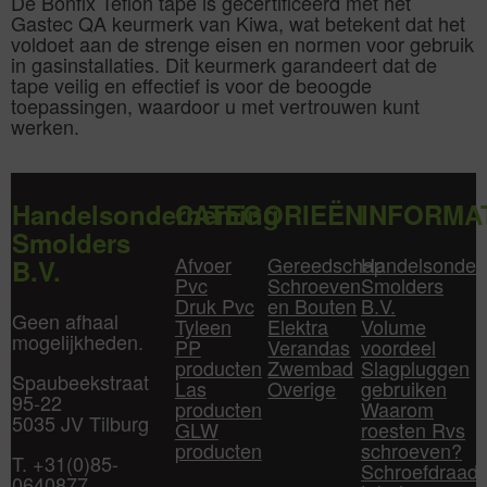
De Bonfix Teflon tape is gecertificeerd met het
Gastec QA keurmerk van Kiwa, wat betekent dat het
voldoet aan de strenge eisen en normen voor gebruik
in gasinstallaties. Dit keurmerk garandeert dat de
tape veilig en effectief is voor de beoogde
toepassingen, waardoor u met vertrouwen kunt
werken.
Handelsonderneming
CATEGORIEËN
INFORMA
Smolders
Afvoer
Gereedschap
Handelsonder
B.V.
Pvc
Schroeven
Smolders
Druk Pvc
en Bouten
B.V.
Geen afhaal
Tyleen
Elektra
Volume
mogelijkheden.
PP
Verandas
voordeel
producten
Zwembad
Slagpluggen
Spaubeekstraat
Las
Overige
gebruiken
95-22
producten
Waarom
5035 JV Tilburg
GLW
roesten Rvs
producten
schroeven?
T. +31(0)85-
Schroefdraad
0640877