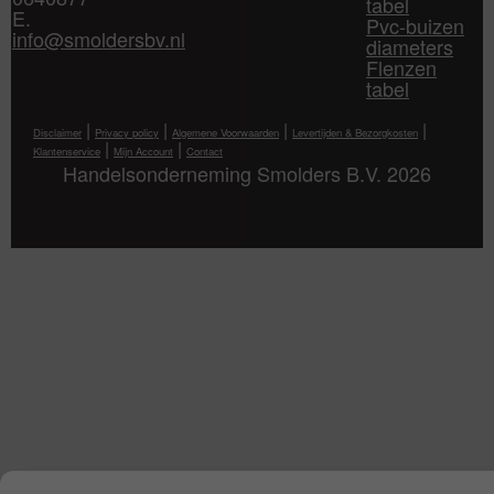
tabel
E.
Pvc-buizen
info@smoldersbv.nl
diameters
Flenzen
tabel
|
|
|
|
Disclaimer
Privacy policy
Algemene Voorwaarden
Levertijden & Bezorgkosten
|
|
Klantenservice
Mijn Account
Contact
Handelsonderneming Smolders B.V. 2026