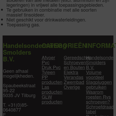
legeringen) in vrijwel alle toepassingsgebieden.
Te gebruiken in combinatie met alle soorten
massief tinsoldeer.
Niet geschikt voor drinkwaterleidingen.
Toepassing gas.
Handelsonderneming
CATEGORIEËN
INFORMA
Smolders
Afvoer
Gereedschap
Handelsonder
B.V.
Pvc
Schroeven
Smolders
Druk Pvc
en Bouten
B.V.
Geen afhaal
Tyleen
Elektra
Volume
mogelijkheden.
PP
Verandas
voordeel
producten
Zwembad
Slagpluggen
Spaubeekstraat
Las
Overige
gebruiken
95-22
producten
Waarom
5035 JV Tilburg
GLW
roesten Rvs
producten
schroeven?
T. +31(0)85-
Schroefdraad
0640877
tabel
E.