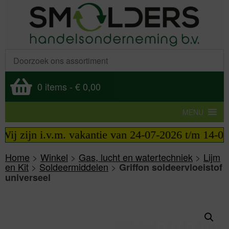
0 items
-
€ 0,00
MENU
j zijn i.v.m. vakantie van 24-07-2026 t/m 14-08-2
Home
>
Winkel
>
Gas, lucht en watertechniek
>
Lijm
en Kit
>
Soldeermiddelen
>
Griffon soldeervloeistof
universeel