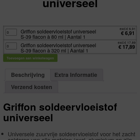
universeel
excl.
Va:
€
6,91
incl.
€
8,36
excl.
€
6,91
Griffon
Griffon soldeervloeistof universeel
€
6,91
soldeervloeistof
S-39 flacon à 80 ml | Aantal 1
universeel
S-
excl.
€
17,89
39
Griffon
Griffon soldeervloeistof universeel
€
17,89
flacon
soldeervloeistof
S-39 flacon à 320 ml | Aantal 1
à
universeel
80
S-
ml
39
Toevoegen aan winkelwagen
|
flacon
Aantal
à
1
320
aantal
ml
Beschrijving
Extra Informatie
|
Aantal
1
aantal
Verzend kosten
Griffon soldeervloeistof
universeel
Universele zuurvrije soldeervloeistof voor het zacht
solderen van alle metalen (excl. aluminium en zijn