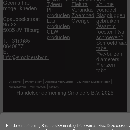
Geen afhaal
Tyleen
Elektra
Volume
mogelijkheden.
PP
Verandas
voordeel
producten
Zwembad
Slagpluggen
Spaubeekstraat
Las
Overige
gebruiken
95-22
producten
Waarom
5035 JV Tilburg
GLW
roesten Rvs
producten
schroeven?
T. +31(0)85-
Schroefdraad
0640877
tabel
E.
Pvc-buizen
info@smoldersbv.nl
diameters
Flenzen
tabel
|
|
|
|
Disclaimer
Privacy policy
Algemene Voorwaarden
Levertijden & Bezorgkosten
|
|
Klantenservice
Mijn Account
Contact
Handelsonderneming Smolders B.V. 2026
Handelsonderneming Smolders BV maakt gebruik van cookies. Deze cookies 