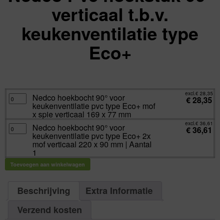
verticaal t.b.v.
keukenventilatie type
Eco+
excl.
Va:
€
28,35
incl.
€
34,30
excl.
€
28,35
Nedco
Nedco hoekbocht 90° voor
€
28,35
hoekbocht
keukenventilatie pvc type Eco+ mof
90°
voor
x spie verticaal 169 x 77 mm
keukenventilatie
pvc
excl.
€
36,61
Nedco
Nedco hoekbocht 90° voor
type
€
36,61
hoekbocht
Eco+
keukenventilatie pvc type Eco+ 2x
90°
mof
voor
mof verticaal 220 x 90 mm | Aantal
x
keukenventilatie
spie
1
pvc
verticaal
type
169
Eco+
Toevoegen aan winkelwagen
x
2x
77
mof
mm
verticaal
aantal
220
Beschrijving
Extra Informatie
x
90
mm
|
Verzend kosten
Aantal
1