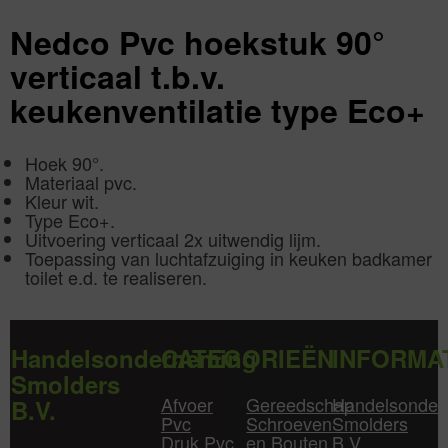
aantal
Nedco Pvc hoekstuk 90°
verticaal t.b.v.
keukenventilatie type Eco+
Hoek 90°.
Materiaal pvc.
Kleur wit.
Type Eco+.
Uitvoering verticaal 2x uitwendig lijm.
Toepassing van luchtafzuiging in keuken badkamer
toilet e.d. te realiseren.
Handelsonderneming
CATEGORIEËN
INFORMA
Smolders
Afvoer
Gereedschap
Handelsonder
B.V.
Pvc
Schroeven
Smolders
Druk Pvc
en Bouten
B.V.