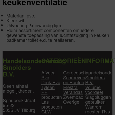
keukenventilatie
Materiaal pvc.
Kleur wit.
Uitvoering 2x inwendig lijm.
Ruim assortiment componenten om iedere
gewenste toepassing van luchtafzuiging in keuken
badkamer toilet e.d. te realiseren.
Handelsonderneming
CATEGORIEËN
INFORMA
Smolders
Afvoer
Gereedschap
Handelsonder
B.V.
Pvc
Schroeven
Smolders
Druk Pvc
en Bouten
B.V.
Geen afhaal
Tyleen
Elektra
Volume
mogelijkheden.
PP
Verandas
voordeel
producten
Zwembad
Slagpluggen
Spaubeekstraat
Las
Overige
gebruiken
95-22
producten
Waarom
5035 JV Tilburg
GLW
roesten Rvs