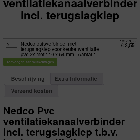
ventilatiekanaalverbinder
incl. terugslagklep
excl.
Va:
€
3,55
incl.
€
4,30
excl.
€
3,55
Nedco
Nedco buisverbinder met
€
3,55
buisverbinder
terugslagklep voor keukenventilatie
met
terugslagklep
pvc 2x mof 110 x 54 mm | Aantal 1
voor
keukenventilatie
Toevoegen aan winkelwagen
pvc
2x
mof
110
x
Beschrijving
Extra Informatie
54
mm
|
Verzend kosten
Aantal
1
aantal
Nedco Pvc
ventilatiekanaalverbinder
incl. terugslagklep t.b.v.