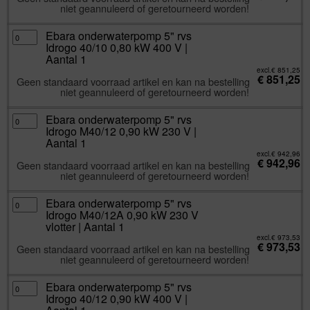
kW
niet geannuleerd of geretourneerd worden!
230
V
vlotter
|
Ebara
Ebara onderwaterpomp 5" rvs
Aantal
onderwaterpomp
Idrogo 40/10 0,80 kW 400 V |
1
5"
aantal
rvs
Aantal 1
Idrogo
40/10
excl.
€
851,25
€
851,25
0,80
Geen standaard voorraad artikel en kan na bestelling
kW
niet geannuleerd of geretourneerd worden!
400
V
|
Aantal
Ebara
Ebara onderwaterpomp 5" rvs
1
onderwaterpomp
Idrogo M40/12 0,90 kW 230 V |
aantal
5"
rvs
Aantal 1
Idrogo
M40/12
excl.
€
942,96
€
942,96
0,90
Geen standaard voorraad artikel en kan na bestelling
kW
niet geannuleerd of geretourneerd worden!
230
V
|
Aantal
Ebara
Ebara onderwaterpomp 5" rvs
1
onderwaterpomp
Idrogo M40/12A 0,90 kW 230 V
aantal
5"
rvs
vlotter | Aantal 1
Idrogo
M40/12A
excl.
€
973,53
€
973,53
0,90
Geen standaard voorraad artikel en kan na bestelling
kW
niet geannuleerd of geretourneerd worden!
230
V
vlotter
|
Ebara
Ebara onderwaterpomp 5" rvs
Aantal
onderwaterpomp
Idrogo 40/12 0,90 kW 400 V |
1
5"
aantal
rvs