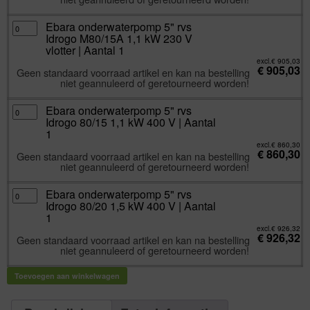
230
V
|
Aantal
Ebara
Ebara onderwaterpomp 5" rvs
1
onderwaterpomp
Idrogo M80/15A 1,1 kW 230 V
aantal
5"
rvs
vlotter | Aantal 1
Idrogo
M80/15A
excl.
€
905,03
€
905,03
1,1
Geen standaard voorraad artikel en kan na bestelling
kW
niet geannuleerd of geretourneerd worden!
230
V
vlotter
|
Ebara
Ebara onderwaterpomp 5" rvs
Aantal
onderwaterpomp
Idrogo 80/15 1,1 kW 400 V | Aantal
1
5"
aantal
rvs
1
Idrogo
80/15
excl.
€
860,30
€
860,30
1,1
Geen standaard voorraad artikel en kan na bestelling
kW
niet geannuleerd of geretourneerd worden!
400
V
|
Aantal
Ebara
Ebara onderwaterpomp 5" rvs
1
onderwaterpomp
Idrogo 80/20 1,5 kW 400 V | Aantal
aantal
5"
rvs
1
Idrogo
80/20
excl.
€
926,32
€
926,32
1,5
Geen standaard voorraad artikel en kan na bestelling
kW
niet geannuleerd of geretourneerd worden!
400
V
|
Aantal
Toevoegen aan winkelwagen
1
aantal