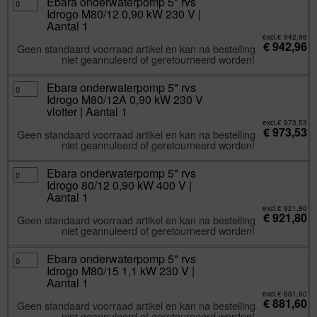
Ebara onderwaterpomp 5" rvs
1
onderwaterpomp
Idrogo M80/12 0,90 kW 230 V |
aantal
5"
rvs
Aantal 1
Idrogo
M80/12
excl.
€
942,96
€
942,96
0,90
Geen standaard voorraad artikel en kan na bestelling
kW
niet geannuleerd of geretourneerd worden!
230
V
|
Aantal
Ebara
Ebara onderwaterpomp 5" rvs
1
onderwaterpomp
Idrogo M80/12A 0,90 kW 230 V
aantal
5"
rvs
vlotter | Aantal 1
Idrogo
M80/12A
excl.
€
973,53
€
973,53
0,90
Geen standaard voorraad artikel en kan na bestelling
kW
niet geannuleerd of geretourneerd worden!
230
V
vlotter
|
Ebara
Ebara onderwaterpomp 5" rvs
Aantal
onderwaterpomp
Idrogo 80/12 0,90 kW 400 V |
1
5"
aantal
rvs
Aantal 1
Idrogo
80/12
excl.
€
921,80
€
921,80
0,90
Geen standaard voorraad artikel en kan na bestelling
kW
niet geannuleerd of geretourneerd worden!
400
V
|
Aantal
Ebara
Ebara onderwaterpomp 5" rvs
1
onderwaterpomp
Idrogo M80/15 1,1 kW 230 V |
aantal
5"
rvs
Aantal 1
Idrogo
M80/15
excl.
€
881,60
€
881,60
1,1
Geen standaard voorraad artikel en kan na bestelling
kW
niet geannuleerd of geretourneerd worden!