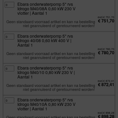
|
Aantal
Ebara
Ebara onderwaterpomp 5" rvs
1
onderwaterpomp
Idrogo M40/08A 0,60 kW 230 V
aantal
5"
rvs
vlotter | Aantal 1
Idrogo
M40/08A
excl.
€
751,70
€
751,70
0,60
Geen standaard voorraad artikel en kan na bestelling
kW
niet geannuleerd of geretourneerd worden!
230
V
vlotter
|
Ebara
Ebara onderwaterpomp 5" rvs
Aantal
onderwaterpomp
Idrogo 40/08 0,60 kW 400 V |
1
5"
aantal
rvs
Aantal 1
Idrogo
40/08
excl.
€
780,70
€
780,70
0,60
Geen standaard voorraad artikel en kan na bestelling
kW
niet geannuleerd of geretourneerd worden!
400
V
|
Aantal
Ebara
Ebara onderwaterpomp 5" rvs
1
onderwaterpomp
Idrogo M40/10 0,80 kW 230 V |
aantal
5"
rvs
Aantal 1
Idrogo
M40/10
excl.
€
872,41
€
872,41
0,80
Geen standaard voorraad artikel en kan na bestelling
kW
niet geannuleerd of geretourneerd worden!
230
V
|
Aantal
Ebara
Ebara onderwaterpomp 5" rvs
1
onderwaterpomp
Idrogo M40/10A 0,80 kW 230 V
aantal
5"
rvs
vlotter | Aantal 1
Idrogo
M40/10A
excl.
€
898,28
€
898,28
0,80
Geen standaard voorraad artikel en kan na bestelling