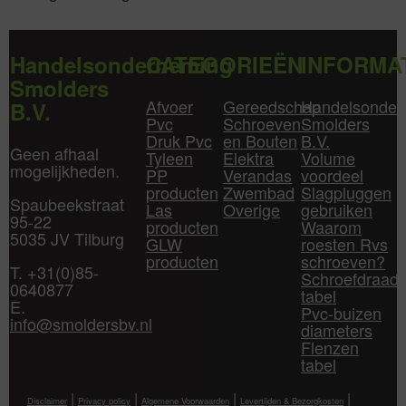
Handelsonderneming
CATEGORIEËN
INFORMA
Smolders
Afvoer
Gereedschap
Handelsonder
B.V.
Pvc
Schroeven
Smolders
Druk Pvc
en Bouten
B.V.
Geen afhaal
Tyleen
Elektra
Volume
mogelijkheden.
PP
Verandas
voordeel
producten
Zwembad
Slagpluggen
Spaubeekstraat
Las
Overige
gebruiken
95-22
producten
Waarom
5035 JV Tilburg
GLW
roesten Rvs
producten
schroeven?
T. +31(0)85-
Schroefdraad
0640877
tabel
E.
Pvc-buizen
info@smoldersbv.nl
diameters
Flenzen
tabel
|
|
|
|
Disclaimer
Privacy policy
Algemene Voorwaarden
Levertijden & Bezorgkosten