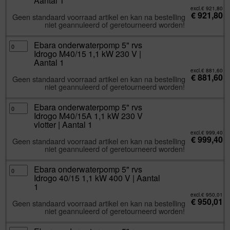
Aantal 1
Idrogo
40/12
excl.
€
921,80
€
921,80
0,90
Geen standaard voorraad artikel en kan na bestelling
kW
niet geannuleerd of geretourneerd worden!
400
V
|
Aantal
Ebara
Ebara onderwaterpomp 5" rvs
1
onderwaterpomp
Idrogo M40/15 1,1 kW 230 V |
aantal
5"
rvs
Aantal 1
Idrogo
M40/15
excl.
€
881,60
€
881,60
1,1
Geen standaard voorraad artikel en kan na bestelling
kW
niet geannuleerd of geretourneerd worden!
230
V
|
Aantal
Ebara
Ebara onderwaterpomp 5" rvs
1
onderwaterpomp
Idrogo M40/15A 1,1 kW 230 V
aantal
5"
rvs
vlotter | Aantal 1
Idrogo
M40/15A
excl.
€
999,40
€
999,40
1,1
Geen standaard voorraad artikel en kan na bestelling
kW
niet geannuleerd of geretourneerd worden!
230
V
vlotter
|
Ebara
Ebara onderwaterpomp 5" rvs
Aantal
onderwaterpomp
Idrogo 40/15 1,1 kW 400 V | Aantal
1
5"
aantal
rvs
1
Idrogo
40/15
excl.
€
950,01
€
950,01
1,1
Geen standaard voorraad artikel en kan na bestelling
kW
niet geannuleerd of geretourneerd worden!
400
V
|
Aantal
Ebara