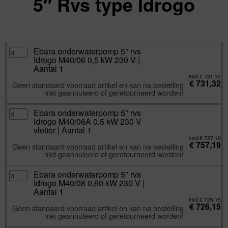
5″ Rvs type Idrogo
excl.
Va:
€
726,15
incl.
€
878,64
Ebara
Ebara onderwaterpomp 5" rvs
onderwaterpomp
Idrogo M40/06 0,5 kW 230 V |
5"
rvs
Aantal 1
Idrogo
M40/06
excl.
€
731,32
€
731,32
0,5
Geen standaard voorraad artikel en kan na bestelling
kW
niet geannuleerd of geretourneerd worden!
230
V
|
Aantal
Ebara
Ebara onderwaterpomp 5" rvs
1
onderwaterpomp
Idrogo M40/06A 0,5 kW 230 V
aantal
5"
rvs
vlotter | Aantal 1
Idrogo
M40/06A
excl.
€
757,19
€
757,19
0,5
Geen standaard voorraad artikel en kan na bestelling
kW
niet geannuleerd of geretourneerd worden!
230
V
vlotter
|
Ebara
Ebara onderwaterpomp 5" rvs
Aantal
onderwaterpomp
Idrogo M40/08 0,60 kW 230 V |
1
5"
aantal
rvs
Aantal 1
Idrogo
M40/08
excl.
€
726,15
€
726,15
0,60
Geen standaard voorraad artikel en kan na bestelling
kW
niet geannuleerd of geretourneerd worden!
230
V