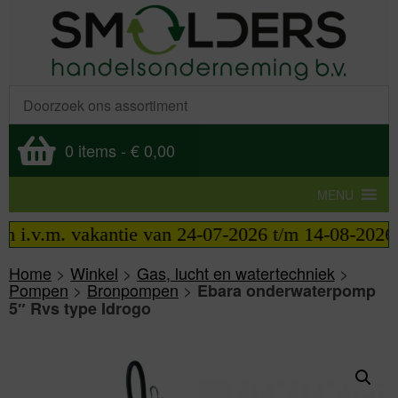
0 items
-
€ 0,00
MENU
.v.m. vakantie van 24-07-2026 t/m 14-08-2026 tele
Home
>
Winkel
>
Gas, lucht en watertechniek
>
Pompen
>
Bronpompen
>
Ebara onderwaterpomp
5″ Rvs type Idrogo