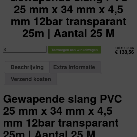
25 mm x 34 mm x 4,5
mm 12bar transparant
25m | Aantal 25 M
Gewapende
excl.
€
138,56
Toevoegen aan winkelwagen
slang
€
138,56
PVC
25
mm
x
Beschrijving
Extra Informatie
34
mm
x
4,5
Verzend kosten
mm
12bar
transparant
25m
Gewapende slang PVC
|
Aantal
25
M
25 mm x 34 mm x 4,5
aantal
mm 12bar transparant
25m | Aantal 25 M