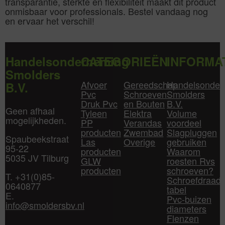
transparantie, sterkte en flexibiliteit maakt dit product
onmisbaar voor professionals. Bestel vandaag nog
en ervaar het verschil!
Handelsonderneming
CATEGORIEËN
INFORMA
Smolders
Afvoer
Gereedschap
Handelsonder
B.V.
Pvc
Schroeven
Smolders
Druk Pvc
en Bouten
B.V.
Geen afhaal
Tyleen
Elektra
Volume
mogelijkheden.
PP
Verandas
voordeel
producten
Zwembad
Slagpluggen
Spaubeekstraat
Las
Overige
gebruiken
95-22
producten
Waarom
5035 JV Tilburg
GLW
roesten Rvs
producten
schroeven?
T. +31(0)85-
Schroefdraad
0640877
tabel
E.
Pvc-buizen
info@smoldersbv.nl
diameters
Flenzen