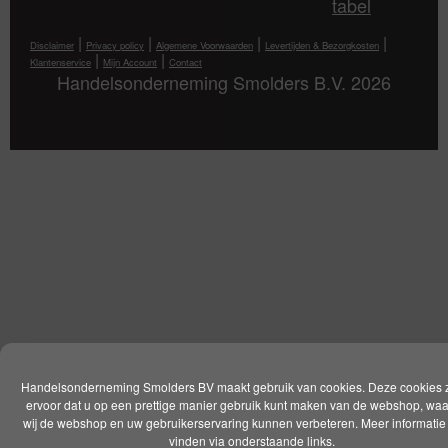
tabel
|
|
|
|
Disclaimer
Privacy policy
Algemene Voorwaarden
Levertijden & Bezorgkosten
|
|
Klantenservice
Mijn Account
Contact
Handelsonderneming Smolders B.V. 2026
Handelsonderneming Smolders BV maakt gebruik van cookies. Deze cookies 
ervoor dat u op een prettige manier gebruik kunt maken van de webshop, wa
wij de webshop en uw gebruikerservaring kunnen verbeteren. Meer informatie 
vinden via onderstaande links.