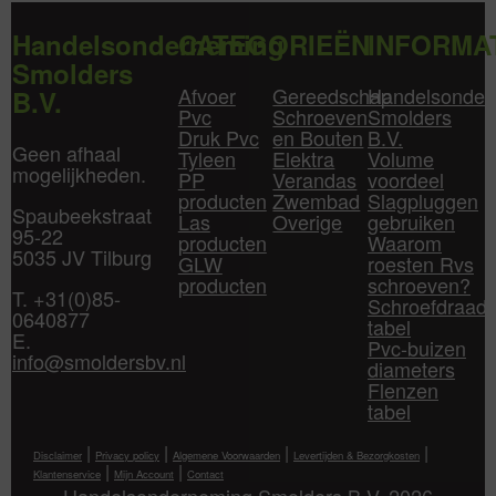
Handelsonderneming
CATEGORIEËN
INFORMA
Smolders
Afvoer
Gereedschap
Handelsonder
B.V.
Pvc
Schroeven
Smolders
Druk Pvc
en Bouten
B.V.
Geen afhaal
Tyleen
Elektra
Volume
mogelijkheden.
PP
Verandas
voordeel
producten
Zwembad
Slagpluggen
Spaubeekstraat
Las
Overige
gebruiken
95-22
producten
Waarom
5035 JV Tilburg
GLW
roesten Rvs
producten
schroeven?
T. +31(0)85-
Schroefdraad
0640877
tabel
E.
Pvc-buizen
info@smoldersbv.nl
diameters
Flenzen
tabel
|
|
|
|
Disclaimer
Privacy policy
Algemene Voorwaarden
Levertijden & Bezorgkosten
|
|
Klantenservice
Mijn Account
Contact