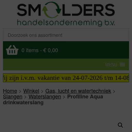
0 items
-
€ 0,00
MENU
j zijn i.v.m. vakantie van 24-07-2026 t/m 14-08-20
Home
>
Winkel
>
Gas, lucht en watertechniek
>
Slangen
>
Waterslangen
>
Profiline Aqua
drinkwaterslang