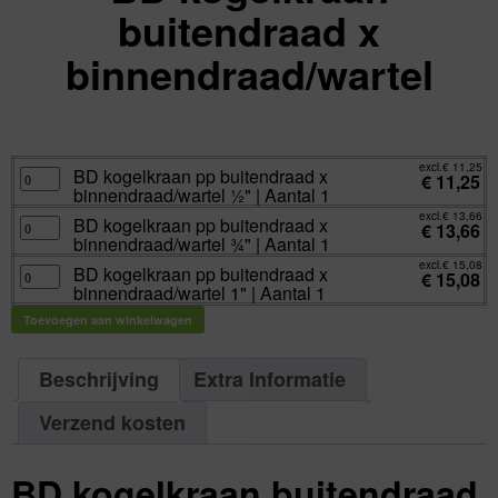
buitendraad x
binnendraad/wartel
excl.
Va:
€
11,25
incl.
€
13,61
excl.
€
11,25
BD
BD kogelkraan pp buitendraad x
€
11,25
kogelkraan
binnendraad/wartel ½" | Aantal 1
pp
buitendraad
excl.
€
13,66
x
BD
BD kogelkraan pp buitendraad x
€
13,66
binnendraad/wartel
kogelkraan
binnendraad/wartel ¾" | Aantal 1
½"
pp
|
buitendraad
excl.
€
15,08
Aantal
x
BD
BD kogelkraan pp buitendraad x
€
15,08
1
binnendraad/wartel
kogelkraan
binnendraad/wartel 1" | Aantal 1
aantal
¾"
pp
|
buitendraad
Aantal
x
Toevoegen aan winkelwagen
1
binnendraad/wartel
aantal
1"
|
Aantal
Beschrijving
Extra Informatie
1
aantal
Verzend kosten
BD kogelkraan buitendraad