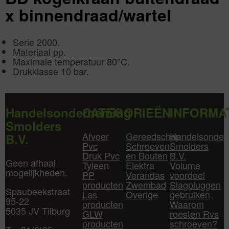
x binnendraad/wartel
Serie 2000.
Materiaal pp.
Maximale temperatuur 80°C.
Drukklasse 10 bar.
Handelsonderneming
CATEGORIEËN
INFORMA
Smolders
Afvoer
Gereedschap
Handelsonder
B.V.
Pvc
Schroeven
Smolders
Druk Pvc
en Bouten
B.V.
Geen afhaal
Tyleen
Elektra
Volume
mogelijkheden.
PP
Verandas
voordeel
producten
Zwembad
Slagpluggen
Spaubeekstraat
Las
Overige
gebruiken
95-22
producten
Waarom
5035 JV Tilburg
GLW
roesten Rvs
producten
schroeven?