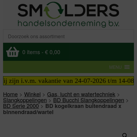
0 items
-
€ 0,00
MENU
j zijn i.v.m. vakantie van 24-07-2026 t/m 14-08-20
Home
>
Winkel
>
Gas, lucht en watertechniek
>
Slangkoppelingen
>
BD Bucchi Slangkoppelingen
>
BD Serie 2000
>
BD kogelkraan buitendraad x
binnendraad/wartel