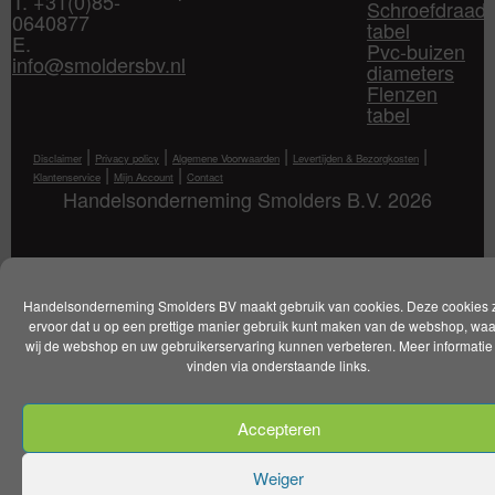
T. +31(0)85-
Schroefdraad
0640877
tabel
E.
Pvc-buizen
info@smoldersbv.nl
diameters
Flenzen
tabel
|
|
|
|
Disclaimer
Privacy policy
Algemene Voorwaarden
Levertijden & Bezorgkosten
|
|
Klantenservice
Mijn Account
Contact
Handelsonderneming Smolders B.V. 2026
Handelsonderneming Smolders BV maakt gebruik van cookies. Deze cookies 
ervoor dat u op een prettige manier gebruik kunt maken van de webshop, wa
wij de webshop en uw gebruikerservaring kunnen verbeteren. Meer informatie 
vinden via onderstaande links.
Accepteren
Weiger