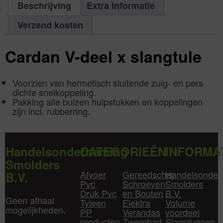
aantal
mm
verzinkt
Beschrijving
Extra Informatie
|
216
Aantal
x
1
200
aantal
mm
Verzend kosten
|
Aantal
1
aantal
Cardan V-deel x slangtule
Voorzien van hermetisch sluitende zuig- en pers
dichte snelkoppeling.
Pakking alle buizen hulpstukken en koppelingen
zijn incl. rubberring.
Handelsonderneming
CATEGORIEËN
INFORMA
Smolders
Afvoer
Gereedschap
Handelsonder
B.V.
Pvc
Schroeven
Smolders
Druk Pvc
en Bouten
B.V.
Geen afhaal
Tyleen
Elektra
Volume
mogelijkheden.
PP
Verandas
voordeel
producten
Zwembad
Slagpluggen