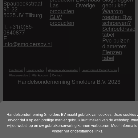
Spaubeekstraat
Las
Overige
gebruiken
95-22
producten
Waarom
5035 JV Tilburg
GLW
roesten Rvs
producten
schroeven?
T. +31(0)85-
Schroefdraad
0640877
tabel
E.
Pvc-buizen
info@smoldersbv.nl
diameters
Flenzen
tabel
|
|
|
|
Disclaimer
Privacy policy
Algemene Voorwaarden
Levertijden & Bezorgkosten
|
|
Klantenservice
Mijn Account
Contact
Handelsonderneming Smolders B.V. 2026
Handelsonderneming Smolders BV maakt gebruik van cookies. Deze cookies 
ervoor dat u op een prettige manier gebruik kunt maken van de webshop, wa
wij de webshop en uw gebruikerservaring kunnen verbeteren. Meer informatie 
vinden via onderstaande links.