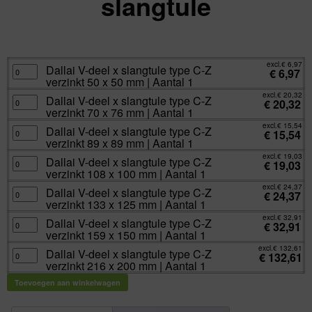
slangtule
excl.
Va:
€
6,97
incl.
€
8,43
excl.
€
6,97
Dallai
Dallai V-deel x slangtule type C-Z
€
6,97
V-
verzinkt 50 x 50 mm | Aantal 1
deel
x
excl.
€
20,32
slangtule
Dallai
Dallai V-deel x slangtule type C-Z
€
20,32
type
V-
verzinkt 70 x 76 mm | Aantal 1
C-
deel
Z
x
excl.
€
15,54
verzinkt
slangtule
Dallai
Dallai V-deel x slangtule type C-Z
€
15,54
50
type
V-
verzinkt 89 x 89 mm | Aantal 1
x
C-
deel
50
Z
x
excl.
€
19,03
mm
verzinkt
slangtule
Dallai
Dallai V-deel x slangtule type C-Z
€
19,03
|
70
type
V-
verzinkt 108 x 100 mm | Aantal 1
Aantal
x
C-
deel
1
76
Z
x
excl.
€
24,37
aantal
mm
verzinkt
slangtule
Dallai
Dallai V-deel x slangtule type C-Z
€
24,37
|
89
type
V-
verzinkt 133 x 125 mm | Aantal 1
Aantal
x
C-
deel
1
89
Z
x
excl.
€
32,91
aantal
mm
verzinkt
slangtule
Dallai
Dallai V-deel x slangtule type C-Z
€
32,91
|
108
type
V-
verzinkt 159 x 150 mm | Aantal 1
Aantal
x
C-
deel
1
100
Z
x
excl.
€
132,61
aantal
mm
verzinkt
slangtule
Dallai
Dallai V-deel x slangtule type C-Z
€
132,61
|
133
type
V-
verzinkt 216 x 200 mm | Aantal 1
Aantal
x
C-
deel
1
125
Z
x
aantal
mm
verzinkt
slangtule
Toevoegen aan winkelwagen
|
159
type
Aantal
x
C-
1
150
Z