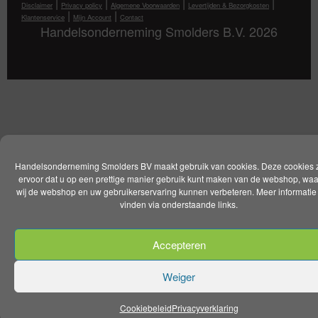
|
|
|
|
Disclaimer
Privacy policy
Algemene Voorwaarden
Levertijden & Bezorgkosten
|
|
Klantenservice
Mijn Account
Contact
Handelsonderneming Smolders B.V. 2026
Handelsonderneming Smolders BV maakt gebruik van cookies. Deze cookies 
ervoor dat u op een prettige manier gebruik kunt maken van de webshop, wa
wij de webshop en uw gebruikerservaring kunnen verbeteren. Meer informatie 
vinden via onderstaande links.
Accepteren
Weiger
Cookiebeleid
Privacyverklaring