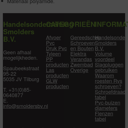
Materiaal polyamide.
Handelsonderneming
CATEGORIEËN
INFORMA
Smolders
Afvoer
Gereedschap
Handelsonder
B.V.
Pvc
Schroeven
Smolders
Druk Pvc
en Bouten
B.V.
Geen afhaal
Tyleen
Elektra
Volume
mogelijkheden.
PP
Verandas
voordeel
producten
Zwembad
Slagpluggen
Spaubeekstraat
Las
Overige
gebruiken
95-22
producten
Waarom
5035 JV Tilburg
GLW
roesten Rvs
producten
schroeven?
T. +31(0)85-
Schroefdraad
0640877
tabel
E.
Pvc-buizen
info@smoldersbv.nl
diameters
Flenzen
tabel