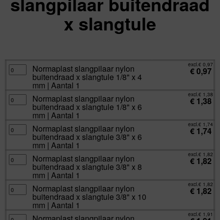
slangpilaar buitendraad
x slangtule
excl.
Va:
€
0,97
incl.
€
1,17
excl.
€
0,97
Normaplast
Normaplast slangpilaar nylon
€
0,97
slangpilaar
buitendraad x slangtule 1/8" x 4
nylon
buitendraad
mm | Aantal 1
x
slangtule
excl.
€
1,38
Normaplast
Normaplast slangpilaar nylon
1/8"
€
1,38
slangpilaar
x
buitendraad x slangtule 1/8" x 6
nylon
4
buitendraad
mm | Aantal 1
mm
x
|
slangtule
excl.
€
1,74
Aantal
Normaplast
Normaplast slangpilaar nylon
1/8"
€
1,74
1
slangpilaar
x
buitendraad x slangtule 3/8" x 6
aantal
nylon
6
buitendraad
mm | Aantal 1
mm
x
|
slangtule
excl.
€
1,82
Aantal
Normaplast
Normaplast slangpilaar nylon
3/8"
€
1,82
1
slangpilaar
x
buitendraad x slangtule 3/8" x 8
aantal
nylon
6
buitendraad
mm | Aantal 1
mm
x
|
slangtule
excl.
€
1,82
Aantal
Normaplast
Normaplast slangpilaar nylon
3/8"
€
1,82
1
slangpilaar
x
buitendraad x slangtule 3/8" x 10
aantal
nylon
8
buitendraad
mm | Aantal 1
mm
x
|
slangtule
excl.
€
1,91
Aantal
Normaplast
Normaplast slangpilaar nylon
3/8"