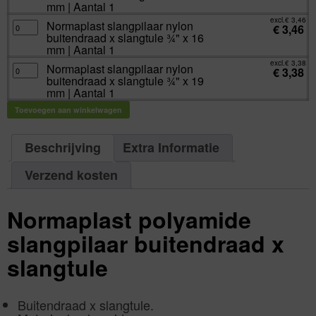
buitendraad
mm | Aantal 1
mm
x
|
slangtule
excl.
€
3,46
Aantal
Normaplast
Normaplast slangpilaar nylon
½"
€
3,46
1
slangpilaar
x
buitendraad x slangtule ¾" x 16
aantal
nylon
16
buitendraad
mm | Aantal 1
mm
x
|
slangtule
excl.
€
3,38
Aantal
Normaplast
Normaplast slangpilaar nylon
¾"
€
3,38
1
slangpilaar
x
buitendraad x slangtule ¾" x 19
aantal
nylon
16
buitendraad
mm | Aantal 1
mm
x
|
slangtule
Aantal
Toevoegen aan winkelwagen
¾"
1
x
aantal
19
mm
|
Beschrijving
Extra Informatie
Aantal
1
aantal
Verzend kosten
Normaplast polyamide
slangpilaar buitendraad x
slangtule
Buitendraad x slangtule.