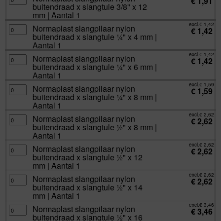
€
1,91
1
slangpilaar
x
buitendraad x slangtule 3/8" x 12
aantal
nylon
10
buitendraad
mm | Aantal 1
mm
x
|
slangtule
excl.
€
1,42
Aantal
Normaplast
Normaplast slangpilaar nylon
3/8"
€
1,42
1
slangpilaar
x
buitendraad x slangtule ¼" x 4 mm |
aantal
nylon
12
buitendraad
Aantal 1
mm
x
|
slangtule
excl.
€
1,42
Aantal
Normaplast
Normaplast slangpilaar nylon
¼"
€
1,42
1
slangpilaar
x
buitendraad x slangtule ¼" x 6 mm |
aantal
nylon
4
buitendraad
Aantal 1
mm
x
|
slangtule
excl.
€
1,59
Aantal
Normaplast
Normaplast slangpilaar nylon
¼"
€
1,59
1
slangpilaar
x
buitendraad x slangtule ¼" x 8 mm |
aantal
nylon
6
buitendraad
Aantal 1
mm
x
|
slangtule
excl.
€
2,62
Aantal
Normaplast
Normaplast slangpilaar nylon
¼"
€
2,62
1
slangpilaar
x
buitendraad x slangtule ½" x 8 mm |
aantal
nylon
8
buitendraad
Aantal 1
mm
x
|
slangtule
excl.
€
2,62
Aantal
Normaplast
Normaplast slangpilaar nylon
½"
€
2,62
1
slangpilaar
x
buitendraad x slangtule ½" x 12
aantal
nylon
8
buitendraad
mm | Aantal 1
mm
x
|
slangtule
excl.
€
2,62
Aantal
Normaplast
Normaplast slangpilaar nylon
½"
€
2,62
1
slangpilaar
x
buitendraad x slangtule ½" x 14
aantal
nylon
12
buitendraad
mm | Aantal 1
mm
x
|
slangtule
excl.
€
3,46
Aantal
Normaplast
Normaplast slangpilaar nylon
½"
€
3,46
1
slangpilaar
x
buitendraad x slangtule ½" x 16
aantal
nylon
14