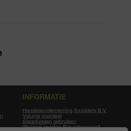
e
INFORMATIE
Handelsonderneming Smolders B.V.
en
Volume voordeel
Slagpluggen gebruiken
Waarom roesten Rvs schroeven?