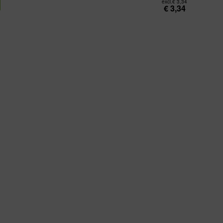
excl.
€
3,34
€
3,34