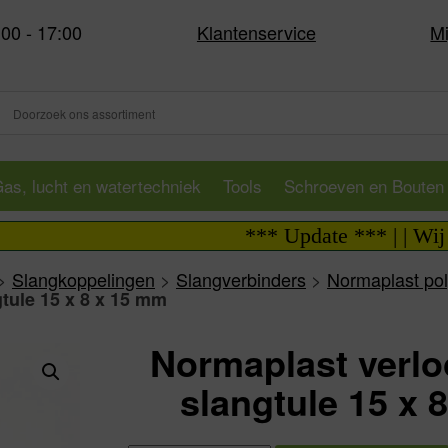
:00 - 17:00
Klantenservice
Mi
as, lucht en watertechniek
Tools
Schroeven en Bouten
*** Update *** | | Wij zij
>
Slangkoppelingen
>
Slangverbinders
>
Normaplast pol
tule 15 x 8 x 15 mm
Normaplast verlo
slangtule 15 x 