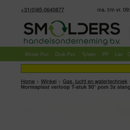
+31(0)85-0640877
ma. t/m vr. 09
Afvoer Pvc
Druk Pvc
Tyleen
PP
Las
G
Home
>
Winkel
>
Gas, lucht en watertechniek
Normaplast verloop T-stuk 90° pom 3x slang