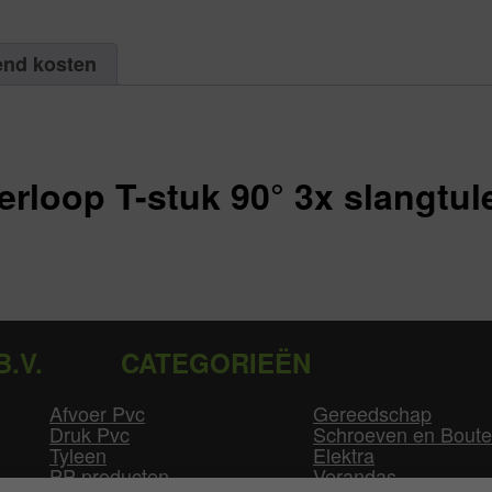
end kosten
rloop T-stuk 90° 3x slangtul
B.V.
CATEGORIEËN
Afvoer Pvc
Gereedschap
Druk Pvc
Schroeven en Bout
Tyleen
Elektra
PP producten
Verandas