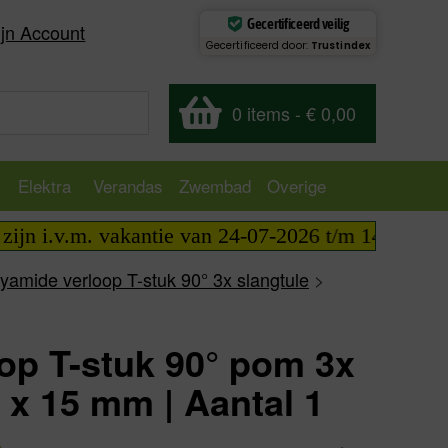
Gecertificeerd veilig
jn Account
Gecertificeerd door:
Trustindex
0 items
-
€ 0,00
Elektra
Verandas
Zwembad
Overige
n i.v.m. vakantie van 24-07-2026 t/m 14-08-2026 t
yamide verloop T-stuk 90° 3x slangtule
>
op T-stuk 90° pom 3x
8 x 15 mm | Aantal 1