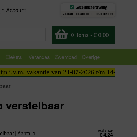
Gecertificeerd veilig
jn Account
Gecertificeerd door:
Trustindex
0 items
-
€ 0,00
Elektra
Verandas
Zwembad
Overige
i.v.m. vakantie van 24-07-2026 t/m 14-08-2026 tele
lbaar
p verstelbaar
excl.
€
4,24
incl.
€
5,13
excl.
€
4,24
telbaar | Aantal 1
€
4,24