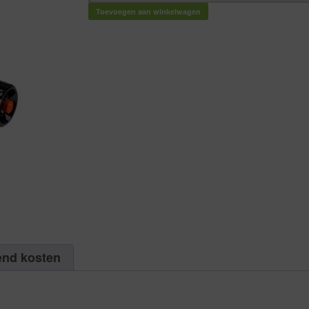
pvc
verstelbaar
Toevoegen aan winkelwagen
|
Aantal
1
aantal
end kosten