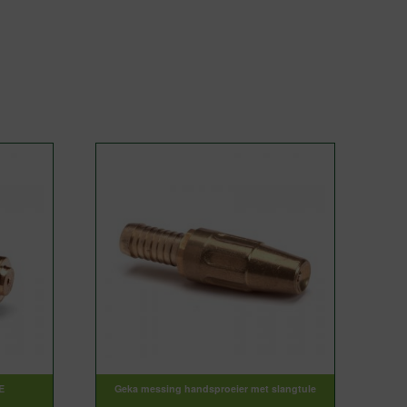
E
Geka messing handsproeier met slangtule