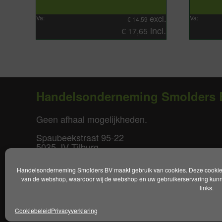
excl.
Va:
Va:
€
14,59
incl.
€
17,65
Handelsonderneming Smolders 
Geen afhaal mogelijkheden.
Spaubeekstraat 95-22
5035 JV Tilburg
T. +31(0)85-0640877
Handelsonderneming Smolders BV maakt gebruik van cookies. Deze cookies 
E.
info@smoldersbv.nl
van de webshop, waardoor wij de webshop en uw gebruikerservaring kunne
links.
Disclaimer
|
Privacy policy
|
Alge
Cookiebeleid
Privacyverklaring