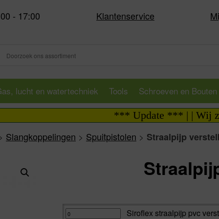
:00 - 17:00
Klantenservice
Mi
as, lucht en watertechniek
Tools
Schroeven en Bouten
*** Update *** | | Wij zijn 
>
Slangkoppelingen
>
Spuitpistolen
>
Straalpijp verste
Straalpij
Va:
Siroflex
Siroflex straalpijp pvc vers
straalpijp