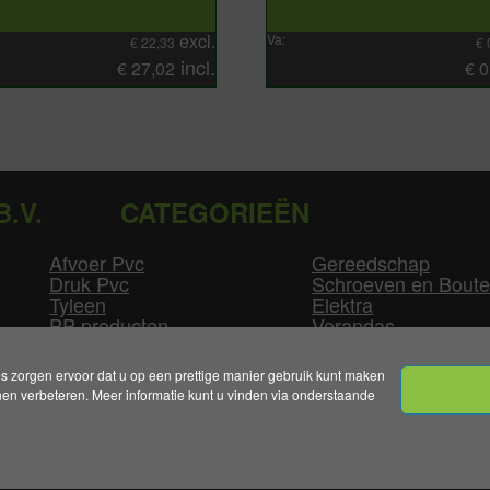
excl.
Va:
€
22,33
€
incl.
€
27,02
€
0
B.V.
CATEGORIEËN
Afvoer Pvc
Gereedschap
Druk Pvc
Schroeven en Bout
Tyleen
Elektra
PP producten
Verandas
Las producten
Zwembad
GLW producten
Overige
zorgen ervoor dat u op een prettige manier gebruik kunt maken
n verbeteren. Meer informatie kunt u vinden via onderstaande
mene Voorwaarden
|
Levertijden & Bezorgkosten
|
Klant
Handelsonderneming Smolders B.V. 2026