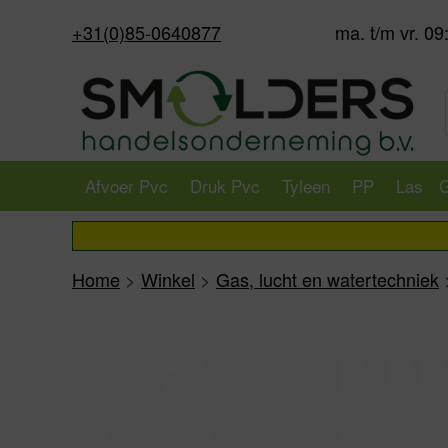
+31(0)85-0640877
ma. t/m vr. 09
Afvoer Pvc
Druk Pvc
Tyleen
PP
Las
G
Home
>
Winkel
>
Gas, lucht en watertechniek