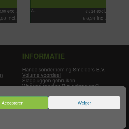
excl.
excl.
Va:
0,00
€
5,24
incl.
incl.
,00
€
6,34
INFORMATIE
Handelsonderneming Smolders B.V.
en
Volume voordeel
Slagpluggen gebruiken
Waarom roesten Rvs schroeven?
Schroefdraad tabel
Pvc-buizen diameters
Flenzen tabel
Accepteren
Weiger
enservice
|
Mijn Account
|
Contact