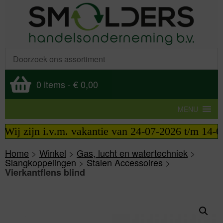
0 items
-
€ 0,00
MENU
Wij zijn i.v.m. vakantie van 24-07-2026 t/m 14-08-
Home
>
Winkel
>
Gas, lucht en watertechniek
>
Slangkoppelingen
>
Stalen Accessoires
>
Vierkantflens blind