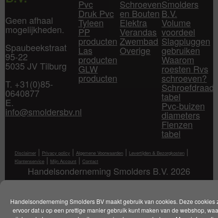
Pvc
Schroeven
Smolders
Druk Pvc
en Bouten
B.V.
Geen afhaal
Tyleen
Elektra
Volume
mogelijkheden.
PP
Verandas
voordeel
producten
Zwembad
Slagpluggen
Spaubeekstraat
Las
Overige
gebruiken
95-22
producten
Waarom
5035 JV Tilburg
GLW
roesten Rvs
producten
schroeven?
T. +31(0)85-
Schroefdraad
0640877
tabel
E.
Pvc-buizen
info@smoldersbv.nl
diameters
Flenzen
tabel
|
|
|
|
Disclaimer
Privacy policy
Algemene Voorwaarden
Levertijden & Bezorgkosten
|
|
Klantenservice
Mijn Account
Contact
Handelsonderneming Smolders B.V. 2026
Handelsonderneming Smolders BV maakt gebruik van cookies. Deze cookies 
ervoor dat u op een prettige manier gebruik kunt maken van de webshop, wa