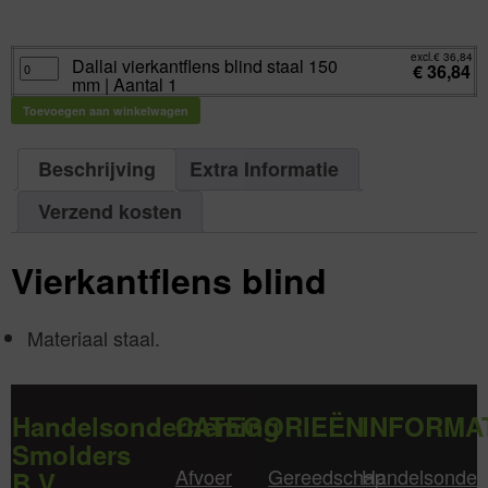
excl.
Va:
€
36,84
incl.
€
44,58
excl.
€
36,84
Dallai
Dallai vierkantflens blind staal 150
€
36,84
vierkantflens
mm | Aantal 1
blind
staal
150
Toevoegen aan winkelwagen
mm
|
Aantal
1
Beschrijving
Extra Informatie
aantal
Verzend kosten
Vierkantflens blind
Materiaal staal.
Handelsonderneming
CATEGORIEËN
INFORMA
Smolders
Afvoer
Gereedschap
Handelsonder
B.V.