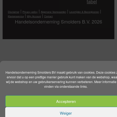
tabel
|
|
|
|
Disclaimer
Privacy policy
Algemene Voorwaarden
Levertijden & Bezorgkosten
|
|
Klantenservice
Mijn Account
Contact
Handelsonderneming Smolders B.V. 2026
Handelsonderneming Smolders BV maakt gebruik van cookies. Deze cookies 
ervoor dat u op een prettige manier gebruik kunt maken van de webshop, wa
wij de webshop en uw gebruikerservaring kunnen verbeteren. Meer informatie 
vinden via onderstaande links.
Accepteren
Weiger