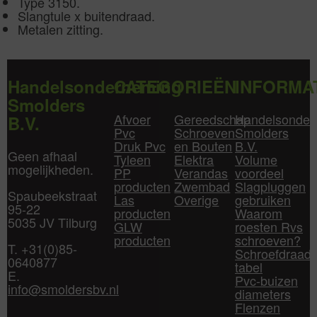
Type 3150.
Slangtule x buitendraad.
Metalen zitting.
Handelsonderneming
CATEGORIEËN
INFORMA
Smolders
Afvoer
Gereedschap
Handelsonder
B.V.
Pvc
Schroeven
Smolders
Druk Pvc
en Bouten
B.V.
Geen afhaal
Tyleen
Elektra
Volume
mogelijkheden.
PP
Verandas
voordeel
producten
Zwembad
Slagpluggen
Spaubeekstraat
Las
Overige
gebruiken
95-22
producten
Waarom
5035 JV Tilburg
GLW
roesten Rvs
producten
schroeven?
T. +31(0)85-
Schroefdraad
0640877
tabel
E.
Pvc-buizen
info@smoldersbv.nl
diameters
Flenzen