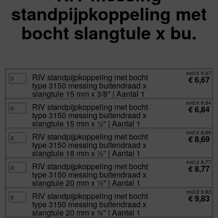
standpijpkoppeling met
bocht slangtule x bu.
excl.
Va:
€
6,67
incl.
€
8,07
excl.
€
6,67
RIV
RIV standpijpkoppeling met bocht
€
6,67
standpijpkoppeling
type 3150 messing buitendraad x
met
bocht
slangtule 15 mm x 3/8" | Aantal 1
type
3150
excl.
€
6,84
RIV
RIV standpijpkoppeling met bocht
messing
€
6,84
standpijpkoppeling
buitendraad
type 3150 messing buitendraad x
met
x
bocht
slangtule 15 mm x ½" | Aantal 1
slangtule
type
15
3150
excl.
€
8,69
mm
RIV
RIV standpijpkoppeling met bocht
messing
€
8,69
x
standpijpkoppeling
buitendraad
type 3150 messing buitendraad x
3/8"
met
x
|
bocht
slangtule 18 mm x ½" | Aantal 1
slangtule
Aantal
type
15
1
3150
excl.
€
8,77
mm
RIV
RIV standpijpkoppeling met bocht
aantal
messing
€
8,77
x
standpijpkoppeling
buitendraad
type 3150 messing buitendraad x
½"
met
x
|
bocht
slangtule 20 mm x ½" | Aantal 1
slangtule
Aantal
type
18
1
3150
excl.
€
9,83
mm
RIV
RIV standpijpkoppeling met bocht
aantal
messing
€
9,83
x
standpijpkoppeling
buitendraad
type 3150 messing buitendraad x
½"
met
x
|
bocht
slangtule 20 mm x ¾" | Aantal 1
slangtule
Aantal
type
20