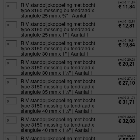
1
3150
excl.
€
11,84
mm
RIV
RIV standpijpkoppeling met bocht
aantal
messing
€
11,84
x
standpijpkoppeling
buitendraad
type 3150 messing buitendraad x
½"
met
x
|
bocht
slangtule 25 mm x ¾" | Aantal 1
slangtule
Aantal
type
20
1
3150
excl.
€
12,81
mm
RIV
RIV standpijpkoppeling met bocht
aantal
messing
€
12,81
x
standpijpkoppeling
buitendraad
type 3150 messing buitendraad x
¾"
met
x
|
bocht
slangtule 25 mm x 1" | Aantal 1
slangtule
Aantal
type
25
1
3150
excl.
€
19,84
mm
RIV
RIV standpijpkoppeling met bocht
aantal
messing
€
19,84
x
standpijpkoppeling
buitendraad
type 3150 messing buitendraad x
¾"
met
x
|
bocht
slangtule 30 mm x 1" | Aantal 1
slangtule
Aantal
type
25
1
3150
excl.
€
20,21
mm
RIV
RIV standpijpkoppeling met bocht
aantal
messing
€
20,21
x
standpijpkoppeling
buitendraad
type 3150 messing buitendraad x
1"
met
x
|
bocht
slangtule 30 mm x 1¼" | Aantal 1
slangtule
Aantal
type
30
1
3150
excl.
€
27,10
mm
RIV
RIV standpijpkoppeling met bocht
aantal
messing
€
27,10
x
standpijpkoppeling
buitendraad
type 3150 messing buitendraad x
1"
met
x
|
bocht
slangtule 35 mm x 1¼" | Aantal 1
slangtule
Aantal
type
30
1
3150
excl.
€
31,71
mm
RIV
RIV standpijpkoppeling met bocht
aantal
messing
€
31,71
x
standpijpkoppeling
buitendraad
type 3150 messing buitendraad x
1¼"
met
x
|
bocht
slangtule 40 mm x 1¼" | Aantal 1
slangtule
Aantal
type
35
1
3150
excl.
€
32,08
mm
RIV
RIV standpijpkoppeling met bocht
aantal
messing
€
32,08
x
standpijpkoppeling
buitendraad
type 3150 messing buitendraad x
1¼"
met
x
|
bocht
slangtule 40 mm x 1½" | Aantal 1
slangtule
Aantal
type
40
1
3150
excl.
€
55,56
mm
RIV
RIV standpijpkoppeling met bocht
aantal
messing
€
55,56