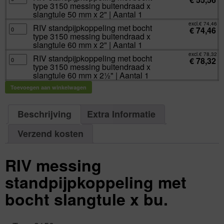
x
standpijpkoppeling
buitendraad
type 3150 messing buitendraad x
1¼"
met
x
|
bocht
slangtule 50 mm x 2" | Aantal 1
slangtule
Aantal
type
40
1
3150
excl.
€
74,46
mm
RIV
RIV standpijpkoppeling met bocht
aantal
messing
€
74,46
x
standpijpkoppeling
buitendraad
type 3150 messing buitendraad x
1½"
met
x
|
bocht
slangtule 60 mm x 2" | Aantal 1
slangtule
Aantal
type
50
1
3150
excl.
€
78,32
mm
RIV
RIV standpijpkoppeling met bocht
aantal
messing
€
78,32
x
standpijpkoppeling
buitendraad
type 3150 messing buitendraad x
2"
met
x
|
bocht
slangtule 60 mm x 2½" | Aantal 1
slangtule
Aantal
type
60
1
3150
mm
Toevoegen aan winkelwagen
aantal
messing
x
buitendraad
2"
x
|
slangtule
Aantal
60
Beschrijving
Extra Informatie
1
mm
aantal
x
2½"
Verzend kosten
|
Aantal
1
aantal
RIV messing
standpijpkoppeling met
bocht slangtule x bu.