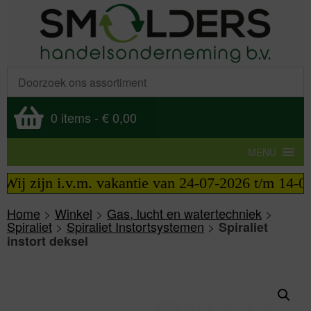
0 items
-
€ 0,00
MENU
ij zijn i.v.m. vakantie van 24-07-2026 t/m 14-08-
Home
>
Winkel
>
Gas, lucht en watertechniek
>
Spiraliet
>
Spiraliet Instortsystemen
>
Spiraliet
instort deksel