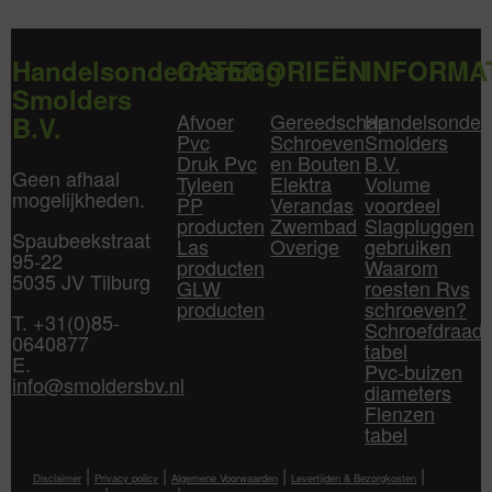
Handelsonderneming
CATEGORIEËN
INFORMA
Smolders
Afvoer
Gereedschap
Handelsonder
B.V.
Pvc
Schroeven
Smolders
Druk Pvc
en Bouten
B.V.
Geen afhaal
Tyleen
Elektra
Volume
mogelijkheden.
PP
Verandas
voordeel
producten
Zwembad
Slagpluggen
Spaubeekstraat
Las
Overige
gebruiken
95-22
producten
Waarom
5035 JV Tilburg
GLW
roesten Rvs
producten
schroeven?
T. +31(0)85-
Schroefdraad
0640877
tabel
E.
Pvc-buizen
info@smoldersbv.nl
diameters
Flenzen
tabel
|
|
|
|
Disclaimer
Privacy policy
Algemene Voorwaarden
Levertijden & Bezorgkosten