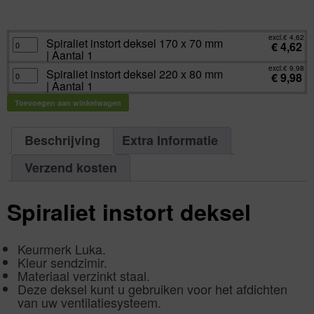
excl.
Va:
€
4,62
incl.
€
5,59
excl.
€
4,62
Spiraliet
Spiraliet instort deksel 170 x 70 mm
€
4,62
instort
| Aantal 1
deksel
170
excl.
€
9,98
x
Spiraliet
Spiraliet instort deksel 220 x 80 mm
€
9,98
70
instort
| Aantal 1
mm
deksel
|
220
Aantal
x
Toevoegen aan winkelwagen
1
80
aantal
mm
|
Aantal
Beschrijving
Extra Informatie
1
aantal
Verzend kosten
Spiraliet instort deksel
Keurmerk Luka.
Kleur sendzimir.
Materiaal verzinkt staal.
Deze deksel kunt u gebruiken voor het afdichten
van uw ventilatiesysteem.