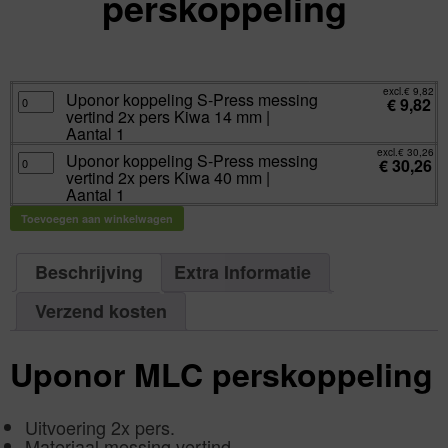
perskoppeling
excl.
Va:
€
9,82
incl.
€
11,88
excl.
€
9,82
Uponor
Uponor koppeling S-Press messing
€
9,82
koppeling
vertind 2x pers Kiwa 14 mm |
S-
Press
Aantal 1
messing
vertind
excl.
€
30,26
Uponor
Uponor koppeling S-Press messing
2x
€
30,26
koppeling
pers
vertind 2x pers Kiwa 40 mm |
S-
Kiwa
Press
Aantal 1
14
messing
mm
vertind
|
Toevoegen aan winkelwagen
2x
Aantal
pers
1
Kiwa
aantal
40
mm
Beschrijving
Extra Informatie
|
Aantal
1
Verzend kosten
aantal
Uponor MLC perskoppeling
Uitvoering 2x pers.
Materiaal messing vertind.