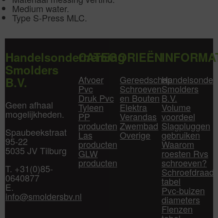
Medium water.
Type S-Press MLC.
Handelsonderneming
CATEGORIEËN
INFORMA
Smolders
Afvoer
Gereedschap
Handelsonder
B.V.
Pvc
Schroeven
Smolders
Druk Pvc
en Bouten
B.V.
Geen afhaal
Tyleen
Elektra
Volume
mogelijkheden.
PP
Verandas
voordeel
producten
Zwembad
Slagpluggen
Spaubeekstraat
Las
Overige
gebruiken
95-22
producten
Waarom
5035 JV Tilburg
GLW
roesten Rvs
producten
schroeven?
T. +31(0)85-
Schroefdraad
0640877
tabel
E.
Pvc-buizen
info@smoldersbv.nl
diameters
Flenzen
tabel