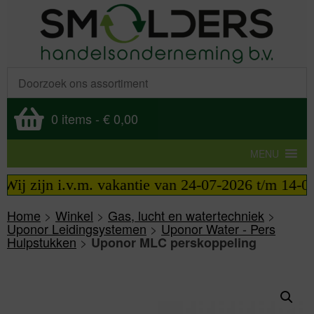
0 items
-
€ 0,00
MENU
ij zijn i.v.m. vakantie van 24-07-2026 t/m 14-08-
Home
>
Winkel
>
Gas, lucht en watertechniek
>
Uponor Leidingsystemen
>
Uponor Water - Pers
Hulpstukken
>
Uponor MLC perskoppeling