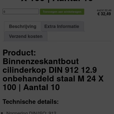
Binnenzeskantbout
excl.
€
32,49
Toevoegen aan winkelwagen
cilinderkop
€
32,49
DIN
912
12.9
onbehandeld
Beschrijving
Extra Informatie
staal
M
24
X
Verzend kosten
100
|
Aantal
10
Product:
aantal
Binnenzeskantbout
cilinderkop DIN 912 12.9
onbehandeld staal M 24 X
100 | Aantal 10
Technische details:
Normering DIN/ISO: 912