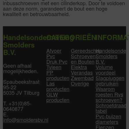
inbusschroeven met een cilinderkop. Door te voldoen
aan deze norm, garandeert de bout een hoge
kwaliteit en betrouwbaarheid.
Handelsonderneming
CATEGORIEËN
INFORMA
Smolders
Afvoer
Gereedschap
Handelsonder
B.V.
Pvc
Schroeven
Smolders
Druk Pvc
en Bouten
B.V.
Geen afhaal
Tyleen
Elektra
Volume
mogelijkheden.
PP
Verandas
voordeel
producten
Zwembad
Slagpluggen
Spaubeekstraat
Las
Overige
gebruiken
95-22
producten
Waarom
5035 JV Tilburg
GLW
roesten Rvs
producten
schroeven?
T. +31(0)85-
Schroefdraad
0640877
tabel
E.
Pvc-buizen
info@smoldersbv.nl
diameters
Flenzen