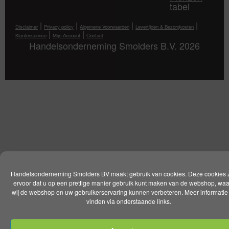
tabel
|
|
|
|
Disclaimer
Privacy policy
Algemene Voorwaarden
Levertijden & Bezorgkosten
|
|
Klantenservice
Mijn Account
Contact
Handelsonderneming Smolders B.V. 2026
Handelsonderneming Smolders BV maakt gebruik van cookies. Deze cookies 
ervoor dat u op een prettige manier gebruik kunt maken van de webshop, wa
wij de webshop en uw gebruikerservaring kunnen verbeteren. Meer informatie 
vinden via onderstaande links.