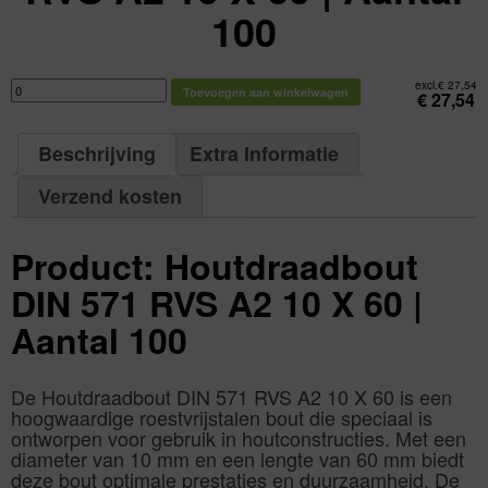
100
Houtdraadbout
excl.
€
27,54
Toevoegen aan winkelwagen
DIN
€
27,54
571
RVS
A2
10
Beschrijving
Extra Informatie
X
60
|
Aantal
Verzend kosten
100
aantal
Product: Houtdraadbout
DIN 571 RVS A2 10 X 60 |
Aantal 100
De Houtdraadbout DIN 571 RVS A2 10 X 60 is een
hoogwaardige roestvrijstalen bout die speciaal is
ontworpen voor gebruik in houtconstructies. Met een
diameter van 10 mm en een lengte van 60 mm biedt
deze bout optimale prestaties en duurzaamheid. De