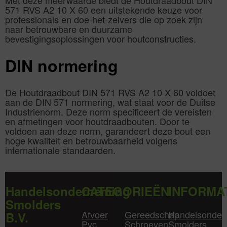
571 RVS A2 10 X 60 een uitstekende keuze voor
professionals en doe-het-zelvers die op zoek zijn
naar betrouwbare en duurzame
bevestigingsoplossingen voor houtconstructies.
DIN normering
De Houtdraadbout DIN 571 RVS A2 10 X 60 voldoet
aan de DIN 571 normering, wat staat voor de Duitse
Industrienorm. Deze norm specificeert de vereisten
en afmetingen voor houtdraadbouten. Door te
voldoen aan deze norm, garandeert deze bout een
hoge kwaliteit en betrouwbaarheid volgens
internationale standaarden.
Handelsonderneming
CATEGORIEËN
INFORMA
Smolders
Afvoer
Gereedschap
Handelsonder
B.V.
Pvc
Schroeven
Smolders