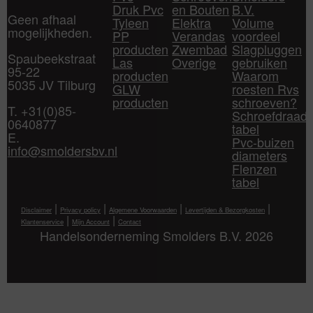
Druk Pvc
en Bouten
B.V.
Geen afhaal
Tyleen
Elektra
Volume
mogelijkheden.
PP
Verandas
voordeel
producten
Zwembad
Slagpluggen
Spaubeekstraat
Las
Overige
gebruiken
95-22
producten
Waarom
5035 JV Tilburg
GLW
roesten Rvs
producten
schroeven?
T. +31(0)85-
Schroefdraad
0640877
tabel
E.
Pvc-buizen
info@smoldersbv.nl
diameters
Flenzen
tabel
|
|
|
|
Disclaimer
Privacy policy
Algemene Voorwaarden
Levertijden & Bezorgkosten
|
|
Klantenservice
Mijn Account
Contact
Handelsonderneming Smolders B.V. 2026