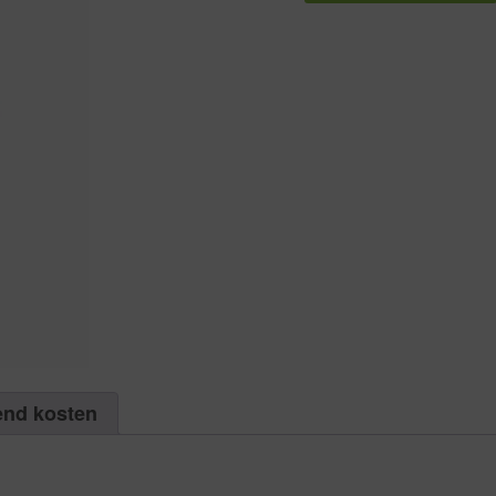
DIN
912
RVS
A2
M
14
X
30
|
Aantal
50
aantal
end kosten