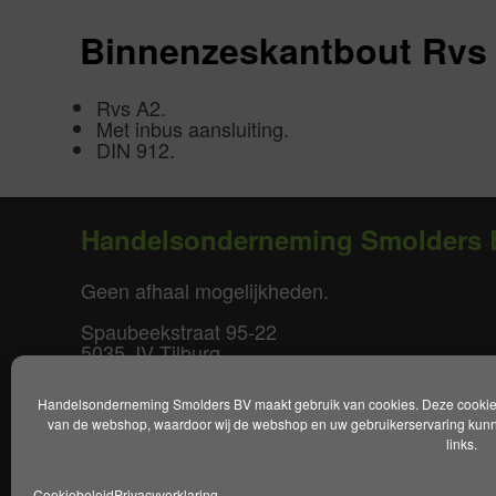
Binnenzeskantbout Rvs 
Rvs A2.
Met inbus aansluiting.
DIN 912.
Handelsonderneming Smolders 
Geen afhaal mogelijkheden.
Spaubeekstraat 95-22
5035 JV Tilburg
T. +31(0)85-0640877
Handelsonderneming Smolders BV maakt gebruik van cookies. Deze cookies 
E.
info@smoldersbv.nl
van de webshop, waardoor wij de webshop en uw gebruikerservaring kunne
links.
Disclaimer
|
Privacy policy
|
Alge
Cookiebeleid
Privacyverklaring