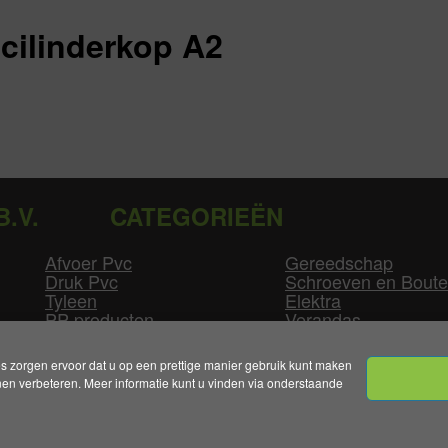
cilinderkop A2
B.V.
CATEGORIEËN
Afvoer Pvc
Gereedschap
Druk Pvc
Schroeven en Bout
Tyleen
Elektra
PP producten
Verandas
Las producten
Zwembad
GLW producten
Overige
zorgen ervoor dat u op een prettige manier gebruik kunt maken
n verbeteren. Meer informatie kunt u vinden via onderstaande
mene Voorwaarden
|
Levertijden & Bezorgkosten
|
Klant