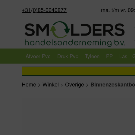
+31(0)85-0640877
ma. t/m vr. 09
Afvoer Pvc
Druk Pvc
Tyleen
PP
Las
G
Home
>
Winkel
>
Overige
>
Binnenzeskantbou