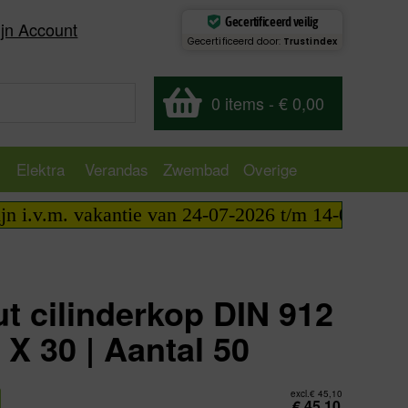
Gecertificeerd veilig
jn Account
Gecertificeerd door:
Trustindex
0 items
-
€ 0,00
Elektra
Verandas
Zwembad
Overige
 i.v.m. vakantie van 24-07-2026 t/m 14-08-2026 te
t cilinderkop DIN 912
X 30 | Aantal 50
excl.
€
45,10
€
45,10