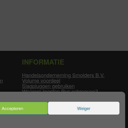
INFORMATIE
Handelsonderneming Smolders B.V.
en
Volume voordeel
Slagpluggen gebruiken
Waarom roesten Rvs schroeven?
Schroefdraad tabel
Pvc-buizen diameters
Flenzen tabel
Accepteren
Weiger
enservice
|
Mijn Account
|
Contact