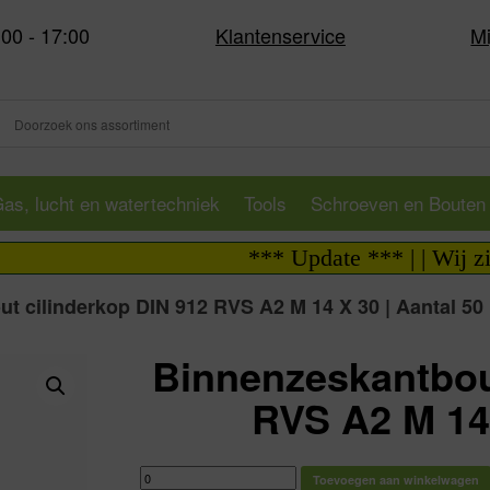
:00 - 17:00
Klantenservice
Mi
as, lucht en watertechniek
Tools
Schroeven en Bouten
*** Update *** | | Wij zijn
t cilinderkop DIN 912 RVS A2 M 14 X 30 | Aantal 50
Binnenzeskantbou
RVS A2 M 14 
Binnenzeskantbout
Toevoegen aan winkelwagen
cilinderkop